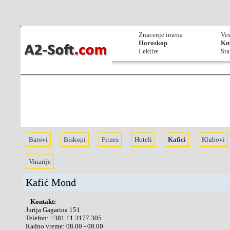
Znacenje imena
Ves
Horoskop
Kur
Lektire
Sta
Barovi
Biskopi
Fitnes
Hoteli
Kafici
Klubovi
Vinarije
Kafić Mond
Kontakt:
Jurija Gagarina 151
Telefon:
+381 11 3177 305
Radno vreme: 08.00 - 00.00