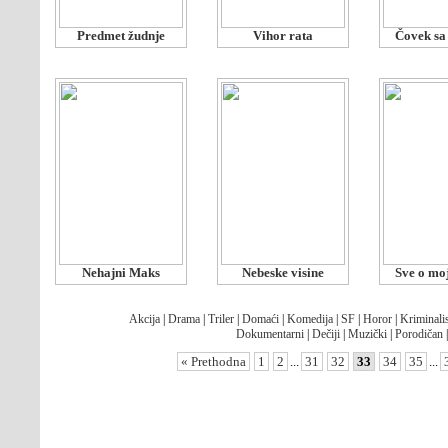
Predmet žudnje
Vihor rata
Čovek sa
Nehajni Maks
Nebeske visine
Sve o moj
Akcija
|
Drama
|
Triler
|
Domaći
|
Komedija
|
SF
|
Horor
|
Kriminalis
Dokumentarni
|
Dečiji
|
Muzički
|
Porodičan
« Prethodna
1
2
...
31
32
33
34
35
...