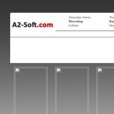
Znacenje imena
Ves
Horoskop
Kur
Lektire
Sta