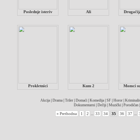
Poslednje isteriv
Ali
Drugačij
Prokletnici
Kum 2
Momci su 
Akcija
|
Drama
|
Triler
|
Domaći
|
Komedija
|
SF
|
Horor
|
Kriminalis
Dokumentarni
|
Dečiji
|
Muzički
|
Porodičan
« Prethodna
1
2
...
33
34
35
36
37
...