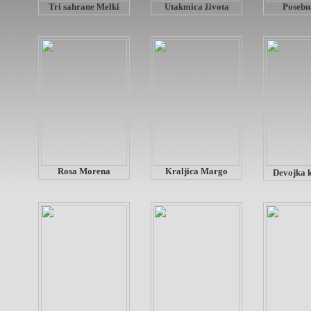
Tri sahrane Melki
Utakmica života
Posebn
Rosa Morena
Kraljica Margo
Devojka 