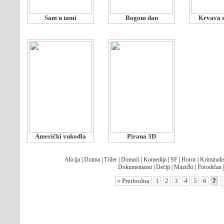
Sam u tami
Bogom dan
Krvava 
Američki vukodla
Pirana 3D
Akcija
|
Drama
|
Triler
|
Domaći
|
Komedija
|
SF
|
Horor
|
Kriminalis
Dokumentarni
|
Dečiji
|
Muzički
|
Porodičan
« Prethodna
1
2
3
4
5
6
7