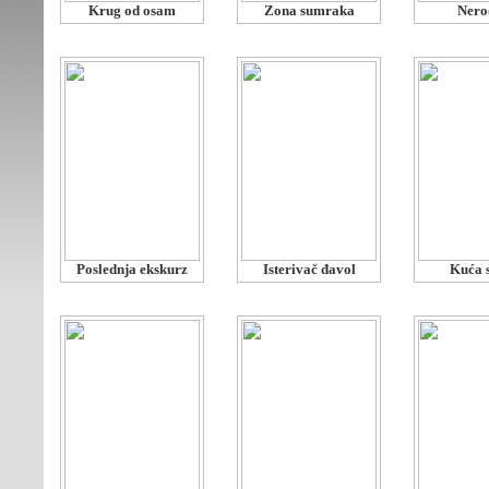
Krug od osam
Zona sumraka
Nero
Poslednja ekskurz
Isterivač đavol
Kuća 