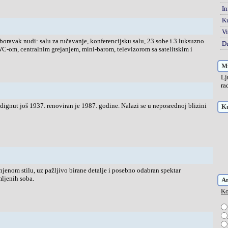
In
K
Vi
 boravak nudi: salu za ručavanje, konferencijsku salu, 23 sobe i 3 luksuzno
Du
C-om, centralnim grejanjem, mini-barom, televizorom sa satelitskim i
Mi
Lj
ra
odignut još 1937. renoviran je 1987. godine. Nalazi se u neposrednoj blizini
Ku
njenom stilu, uz pažljivo birane detalje i posebno odabran spektar
ljenih soba.
A
Ko