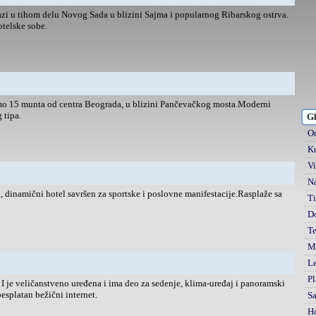
azi u tihom delu Novog Sada u blizini Sajma i popularnog Ribarskog ostrva.
telske sobe.
mo 15 munta od centra Beograda, u blizini Pančevačkog mosta.Moderni
 tipa.
Gl
Od
Ku
Vi
Na
, dinamični hotel savršen za sportske i poslovne manifestacije.Rasplaže sa
Ti
D
Te
Mi
Le
Pl
 je veličanstveno uređena i ima deo za sedenje, klima-uređaj i panoramski
esplatan bežični internet.
S
H