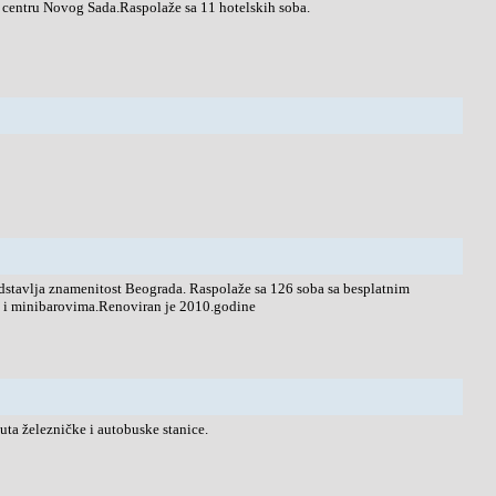
u centru Novog Sada.Raspolaže sa 11 hotelskih soba.
dstavlja znamenitost Beograda. Raspolaže sa 126 soba sa besplatnim
a i minibarovima.Renoviran je 2010.godine
puta železničke i autobuske stanice.