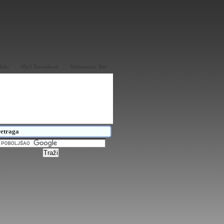
bila
Mp3 Download
Webmaster Bot
etraga