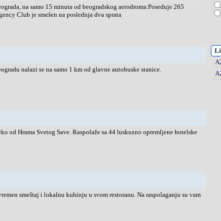
Beograda, na samo 15 minuta od beogradskog aerodroma.Poseduje 265
gency Club je smešen na poslednja dva sprata
Li
A
Beogradu nalazi se na samo 1 km od glavne autobuske stanice.
A
eko od Hrama Svetog Save. Raspolaže sa 44 luskuzno opremljene hotelske
remen smeštaj i lokalnu kuhinju u svom restoranu. Na raspolaganju su vam