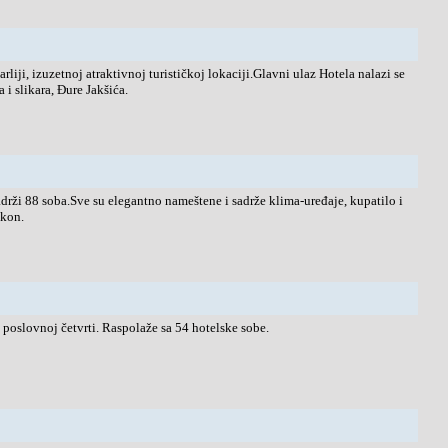
arliji, izuzetnoj atraktivnoj turističkoj lokaciji.Glavni ulaz Hotela nalazi se
i slikara, Đure Jakšića.
rži 88 soba.Sve su elegantno nameštene i sadrže klima-uređaje, kupatilo i
lkon.
poslovnoj četvrti. Raspolaže sa 54 hotelske sobe.