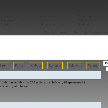
Znacenje imena
Vesti dana
Za webmastere
Horoskop
Kursna lista
Web adresar
Lektire
Stanje na putevima
Kontakt
Pocetna
Vreme
Film
Specifikacije automo
Pr
Hoteli
Kafici
Klubovi
Restorani
Splavovi
Vinarije
 112 dvokrevetnih soba, 273 sa francuski ležajem, 28 apartmana i 2
aparatom, mini barom...