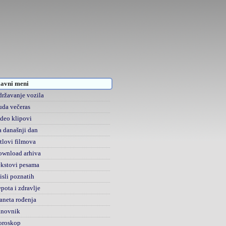
avni meni
ržavanje vozila
da večeras
deo klipovi
 današnji dan
tlovi filmova
ownload arhiva
kstovi pesama
sli poznatih
pota i zdravlje
aneta rođenja
anovnik
oroskop