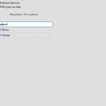
Jednom dnevno
Više puta na dan
Rezultati
|
Sve ankete
nkovi
2-News
2-Vreme