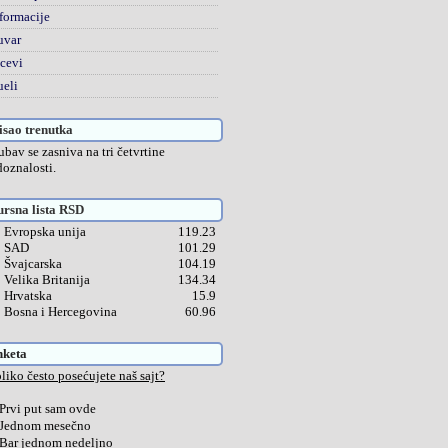
formacije
uvar
cevi
eli
sao trenutka
ubav se zasniva na tri četvrtine
doznalosti.
rsna lista RSD
Evropska unija
119.23
SAD
101.29
Švajcarska
104.19
Velika Britanija
134.34
Hrvatska
15.9
Bosna i Hercegovina
60.96
nketa
liko često posećujete naš sajt?
Prvi put sam ovde
Jednom mesečno
Bar jednom nedeljno