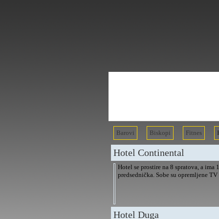
Barovi
Biskopi
Fitnes
Hotel Continental
Hotel se prostire na 8 spratova, a ima
predsednička. Sobe su opremljene TV 
Hotel Duga