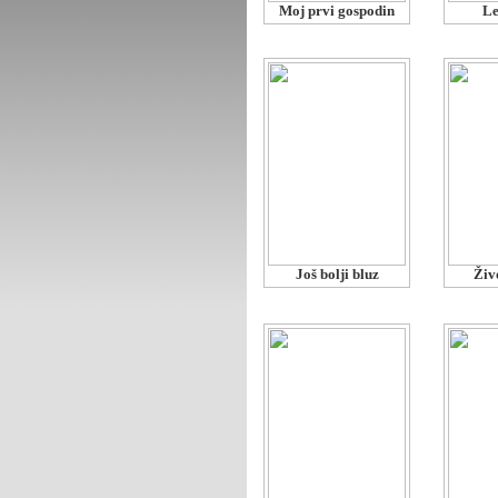
Moj prvi gospodin
Le
Još bolji bluz
Živo