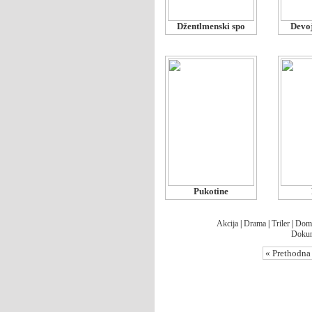
Džentlmenski spo
Devoj
Pukotine
Akcija
|
Drama
|
Triler
|
Dom
Dokum
« Prethodna