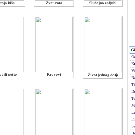
tnja kiša
Zver rata
Slučajno zaljubl
Gl
Od
Ku
Vi
t ili nešto
Krovovi
Život jednog de�
Na
Ti
D
Te
Mi
Le
Pl
S
H