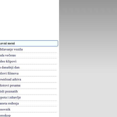
avni meni
ržavanje vozila
da večeras
deo klipovi
 današnji dan
tlovi filmova
ownload arhiva
kstovi pesama
sli poznatih
pota i zdravlje
aneta rođenja
anovnik
oroskop