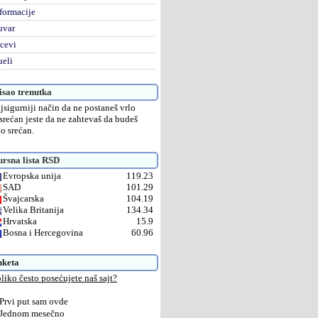
formacije
uvar
cevi
eli
sao trenutka
jsigurniji način da ne postaneš vrlo
srećan jeste da ne zahtevaš da budeš
lo srećan.
rsna lista RSD
Evropska unija
119.23
SAD
101.29
Švajcarska
104.19
Velika Britanija
134.34
Hrvatska
15.9
Bosna i Hercegovina
60.96
nketa
liko često posećujete naš sajt?
Prvi put sam ovde
Jednom mesečno