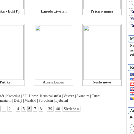
In
ka - Edit Pj
Između života i
Priča o nama
K
Vi
Du
Mi
Na
ne
vr
Ku
Patike
Arsen Lupen
Nešto novo
aći
|
Komedija
|
SF
|
Horor
|
Kriminalistički
|
Vestern
|
Avantura
|
Crtani
entarni
|
Dečiji
|
Muzički
|
Porodičan
|
Ljubavni
1
2
...
4
5
6
7
8
...
39
40
Sledeća »
A
Ko