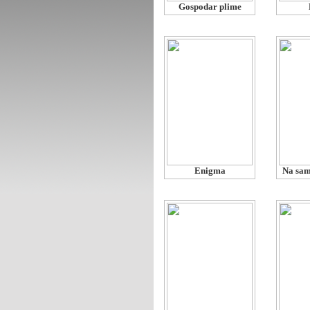
Gospodar plime
Enigma
Na sa