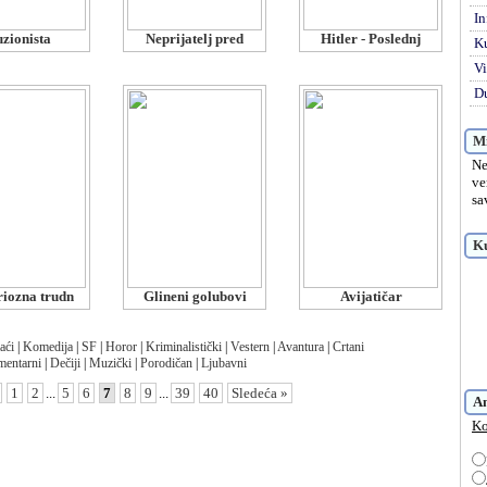
In
uzionista
Neprijatelj pred
Hitler - Poslednj
K
Vi
Du
Mi
Ne
ve
sa
Ku
riozna trudn
Glineni golubovi
Avijatičar
aći
|
Komedija
|
SF
|
Horor
|
Kriminalistički
|
Vestern
|
Avantura
|
Crtani
entarni
|
Dečiji
|
Muzički
|
Porodičan
|
Ljubavni
1
2
...
5
6
7
8
9
...
39
40
Sledeća »
A
Ko