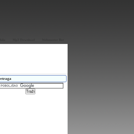
bila
Mp3 Download
Webmaster Bot
etraga