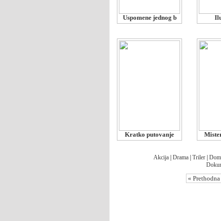
Uspomene jednog b
Il
Kratko putovanje
Miste
Akcija
|
Drama
|
Triler
|
Dom
Dokum
« Prethodna