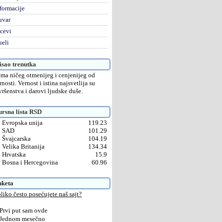
formacije
uvar
cevi
eli
sao trenutka
ma ničeg otmenijeg i cenjenijeg od
rnosti. Vernost i istina najsvetlija su
vršenstva i darovi ljudske duše.
rsna lista RSD
Evropska unija
119.23
SAD
101.29
Švajcarska
104.19
Velika Britanija
134.34
Hrvatska
15.9
Bosna i Hercegovina
60.96
nketa
liko često posećujete naš sajt?
Prvi put sam ovde
Jednom mesečno