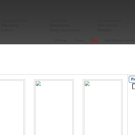
Znacenje imena
Vesti dana
Za webmastere
Horoskop
Kursna lista
Web adresar
Lektire
Stanje na putevima
Kontakt
Pocetna
Vreme
Film
Specifikacije automo
Pr