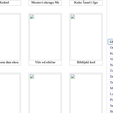
Koktel
Mostovi okruga Me
Koko Šanel i Igo
Gl
Od
Ku
Vi
mom dnu okea
Više od obične
Biblijski kod
Na
Ti
D
Te
Mi
Le
Pl
S
H