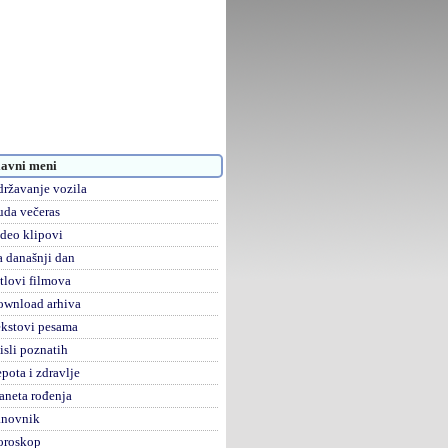
avni meni
ržavanje vozila
da večeras
deo klipovi
 današnji dan
tlovi filmova
ownload arhiva
kstovi pesama
sli poznatih
pota i zdravlje
aneta rođenja
anovnik
oroskop