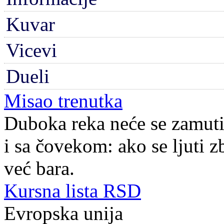
Kuvar
Vicevi
Dueli
Misao trenutka
Duboka reka neće se zamutit
i sa čovekom: ako se ljuti z
već bara.
Kursna lista RSD
Evropska unija