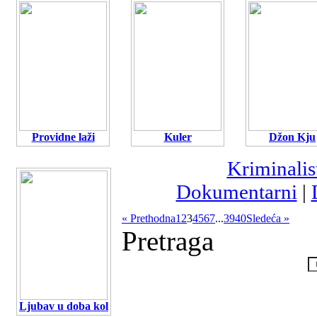
Providne laži
Kuler
Džon Kju
Kriminalis
Dokumentarni
|
« Prethodna
1
2
3
4
5
6
7
...
39
40
Sledeća »
Pretraga
Ljubav u doba kol