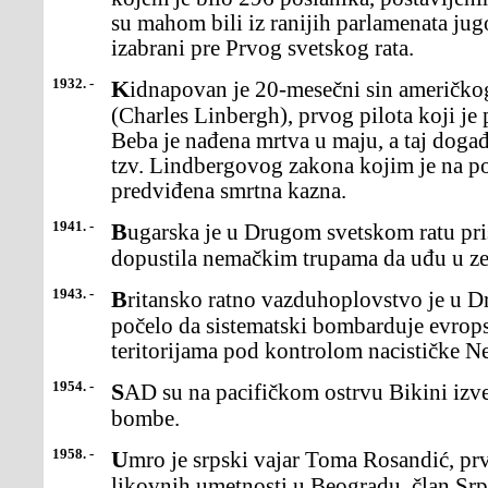
su mahom bili iz ranijih parlamenata jug
izabrani pre Prvog svetskog rata.
1932. -
Kidnapovan je 20-mesečni sin američkog pilota Čarlsa Lindberga
(Charles Linbergh), prvog pilota koji je 
Beba je nađena mrtva u maju, a taj doga
tzv. Lindbergovog zakona kojim je na 
predviđena smrtna kazna.
1941. -
Bugarska je u Drugom svetskom ratu pristupila Trojnom paktu i
dopustila nemačkim trupama da uđu u ze
1943. -
Britansko ratno vazduhoplovstvo je u Drugom svetskom ratu
počelo da sistematski bombarduje evrops
teritorijama pod kontrolom nacističke N
1954. -
SAD su na pacifičkom ostrvu Bikini izvele prvu probu hidrogenske
bombe.
1958. -
Umro je srpski vajar Toma Rosandić, prvi rektor Akademije
likovnih umetnosti u Beogradu, član Srp