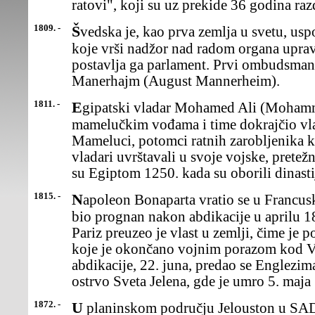
ratovi", koji su uz prekide 36 godina raz
1809. -
Švedska je, kao prva zemlja u svetu, uspostavila ombudsmana, lice
koje vrši nadžor nad radom organa uprave
postavlja ga parlament. Prvi ombudsman 
Manerhajm (August Mannerheim).
1811. -
Egipatski vladar Mohamed Ali (Mohammed) izvršio je pokolj nad
mamelučkim vođama i time dokrajčio vl
Mameluci, potomci ratnih zarobljenika ko
vladari uvrštavali u svoje vojske, pretež
su Egiptom 1250. kada su oborili dinast
1815. -
Napoleon Bonaparta vratio se u Francusku sa ostrva Elba, gde je
bio prognan nakon abdikacije u aprilu 1
Pariz preuzeo je vlast u zemlji, čime je p
koje je okončano vojnim porazom kod Va
abdikacije, 22. juna, predao se Englezima
ostrvo Sveta Jelena, gde je umro 5. maja
1872. -
U planinskom području Jelouston u SAD osnovan je prvi