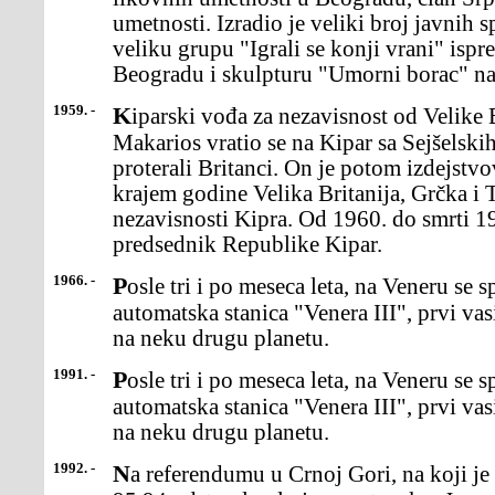
umetnosti. Izradio je veliki broj javni
veliku grupu "Igrali se konji vrani" ispr
Beogradu i skulpturu "Umorni borac" n
1959. -
Kiparski vođa za nezavisnost od Velike Britanije arhiepiskop
Makarios vratio se na Kipar sa Sejšelski
proterali Britanci. On je potom izdejstv
krajem godine Velika Britanija, Grčka i
nezavisnosti Kipra. Od 1960. do smrti 1
predsednik Republike Kipar.
1966. -
Posle tri i po meseca leta, na Veneru se spustila sovjetska
automatska stanica "Venera III", prvi vas
na neku drugu planetu.
1991. -
Posle tri i po meseca leta, na Veneru se spustila sovjetska
automatska stanica "Venera III", prvi vas
na neku drugu planetu.
1992. -
Na referendumu u Crnoj Gori, na koji je izašlo 66,04 odsto birača,