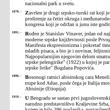
nacionalni park u svetu.
1878. -
Završen je drugi srpsko-turski rat koji je Srbiji doneo teritorijalno
proširenje za četiri okruga i međunarod
kongresu koji je održan u junu iste godi
1891. -
Rođen je Stanislav Vinaver, jedan od najznačajnijih protagonista
moderne srpske književnosti posle Prvog
Manifesta ekspresionizma i pokretač mn
mladih pisaca, a bio je i novinar, feljtoni
Najpopularnijim njegovim delom smatra 
srpske pelengirike" (1922) u kojoj je pa
srpske lirike" Bogdana Popovića.
1896. -
Bosonogi ratnici abisinskog cara Menelika II potukli su italijanske
trupe kod Adue, posle čega je Italija mor
Abisinije (Etiopija).
1919. -
U Beogradu se sastao prvi jugoslovenski parlament - Privremeno
narodno predstavništvo Kraljevine Srba,
kojem je bilo 296 poslanika, postavljen