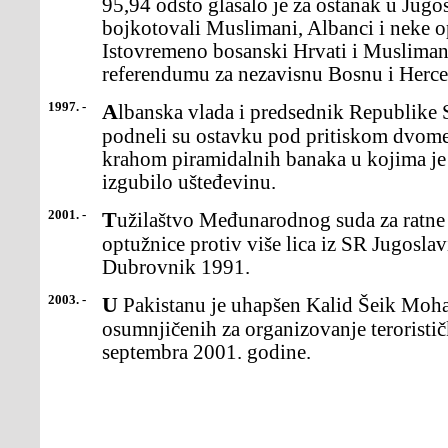
95,94 odsto glasalo je za ostanak u Jugo
bojkotovali Muslimani, Albanci i neke op
Istovremeno bosanski Hrvati i Muslimani 
referendumu za nezavisnu Bosnu i Herc
1997. -
Albanska vlada i predsednik Republike Sali Beriša (Sali Berisha)
podneli su ostavku pod pritiskom dvome
krahom piramidalnih banaka u kojima je 
izgubilo ušteđevinu.
2001. -
Tužilaštvo Međunarodnog suda za ratne zločine podiglo je
optužnice protiv više lica iz SR Jugosla
Dubrovnik 1991.
2003. -
U Pakistanu je uhapšen Kalid Šeik Mohamed, jedan od
osumnjičenih za organizovanje teroristi
septembra 2001. godine.