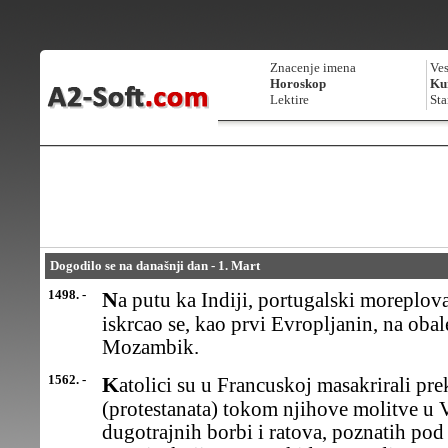
Znacenje imena
Ves
Horoskop
Kur
Lektire
Sta
Dogodilo se na današnji dan - 1. Mart
1498. -
Na putu ka Indiji, portugalski moreplovac Vasko da Gama (Vasco)
iskrcao se, kao prvi Evropljanin, na obal
Mozambik.
1562. -
Katolici su u Francuskoj masakrirali preko hiljadu hugenota
(protestanata) tokom njihove molitve u V
dugotrajnih borbi i ratova, poznatih p