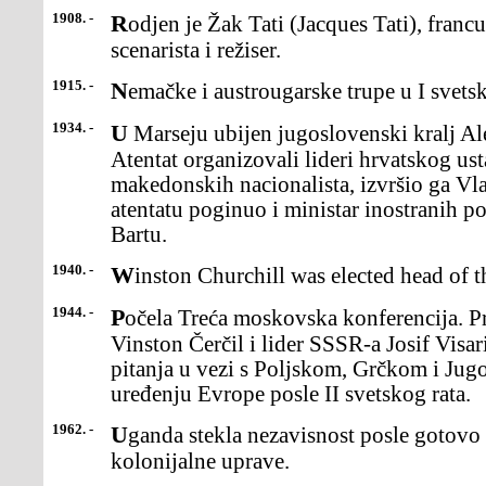
1908. -
Rodjen je Žak Tati (Jacques Tati), francuski filmski glumac,
scenarista i režiser.
1915. -
Nemačke i austrougarske trupe u I svet
1934. -
U Marseju ubijen jugoslovenski kralj Aleksandar I Karađorđević.
Atentat organizovali lideri hrvatskog us
makedonskih nacionalista, izvršio ga V
atentatu poginuo i ministar inostranih 
Bartu.
1940. -
Winston Churchill was elected head of 
1944. -
Počela Treća moskovska konferencija. Premijer Velike Britanije
Vinston Čerčil i lider SSSR-a Josif Visar
pitanja u vezi s Poljskom, Grčkom i Jugo
uređenju Evrope posle II svetskog rata.
1962. -
Uganda stekla nezavisnost posle gotovo 70 godina britanske
kolonijalne uprave.