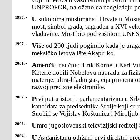
vojnih letova u vazdušnom prostoru Bi
UNPROFOR, naloženo da nadgledaju poš
1993. -
U sukobima muslimana i Hrvata u Mostaru, u BiH, srušen Stari
most, simbol grada, sagrađen u XVI veku
vladavine. Most bio pod zaštitom UNE
1997. -
Više od 200 ljudi poginulo kada je uragan Paulina pogodio
meksičko letovalište Akapulko.
2001. -
Američki naučnici Erik Kornel i Karl Vimen i Nemac Volfgang
Keterle dobili Nobelovu nagradu za fizik
materije, ultra-hladni gas, čija primena
razvoj precizne elektronike.
2002. -
Prvi put u istoriji parlamentarizma u Srbiji održan TV duel
kandidata za predsednika Srbije koji su u
Suočili se Vojislav Koštunica i Miroljub
2002. -
Umro jugoslovenski televizijski reditel
2004. -
U Avganistanu održani prvi direktni predsednički izbori u istoriji te