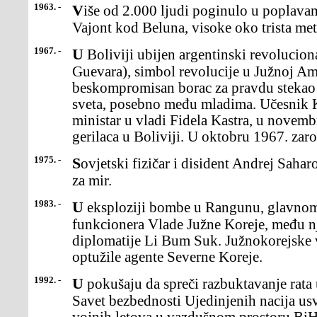
1963. -
Više od 2.000 ljudi poginulo u poplavama posle pucanja brane
Vajont kod Beluna, visoke oko trista metar
1967. -
U Boliviji ubijen argentinski revolucionar Ernesto Če Gevara (Che
Guevara), simbol revolucije u Južnoj Am
beskompromisan borac za pravdu stekao 
sveta, posebno među mladima. Učesnik K
ministar u vladi Fidela Kastra, u novemb
gerilaca u Boliviji. U oktobru 1967. zar
1975. -
Sovjetski fizičar i disident Andrej Saharov dobio Nobelovu nagradu
za mir.
1983. -
U eksploziji bombe u Rangunu, glavnom gradu Burme, ubijeno 18
funkcionera Vlade Južne Koreje, među nji
diplomatije Li Bum Suk. Južnokorejske 
optužile agente Severne Koreje.
1992. -
U pokušaju da spreči razbuktavanje rata u Bosni i Hercegovini,
Savet bezbednosti Ujedinjenih nacija usv