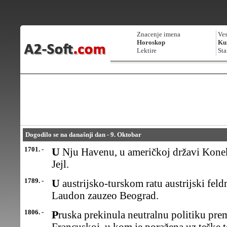
Znacenje imena
Ves
Horoskop
Kur
Lektire
Sta
Dogodilo se na današnji dan - 9. Oktobar
1701. -
U Nju Havenu, u američkoj državi Konektikat, osnovan Univerzitet
Jejl.
1789. -
U austrijsko-turskom ratu austrijski feldmaršal Gideon Ernst
Laudon zauzeo Beograd.
1806. -
Pruska prekinula neutralnu politiku prema Napoleonu i objavila rat