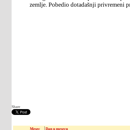
zemlje. Pobedio dotadašnji privremeni 
Share
Mesec
Dan u mesecu