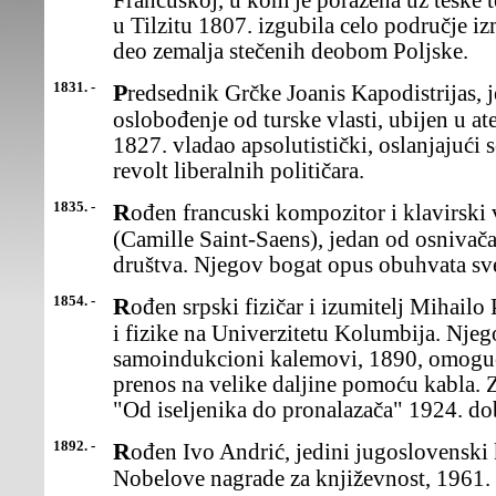
Francuskoj, u kom je poražena uz teške t
u Tilzitu 1807. izgubila celo područje i
deo zemalja stečenih deobom Poljske.
1831. -
Predsednik Grčke Joanis Kapodistrijas, jedan od vođa borbe za
oslobođenje od turske vlasti, ubijen u a
1827. vladao apsolutistički, oslanjajući s
revolt liberalnih političara.
1835. -
Rođen francuski kompozitor i klavirski virtuoz Kamij Sen Sans
(Camille Saint-Saens), jedan od osniva
društva. Njegov bogat opus obuhvata sve
1854. -
Rođen srpski fizičar i izumitelj Mihailo Pupin, profesor matematike
i fizike na Univerzitetu Kolumbija. Njeg
samoindukcioni kalemovi, 1890, omogućio
prenos na velike daljine pomoću kabla. 
"Od iseljenika do pronalazača" 1924. do
1892. -
Rođen Ivo Andrić, jedini jugoslovenski književnik dobitnik
Nobelove nagrade za književnost, 1961.