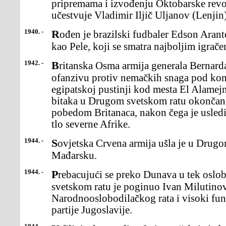
pripremama i izvođenju Oktobarske revo
učestvuje Vladimir Iljič Uljanov (Lenjin)
1940. -
Rođen je brazilski fudbaler Edson Arantes do Nasimento, poznat
kao Pele, koji se smatra najboljim igračem
1942. -
Britanska Osma armija generala Bernarda Montgomerija počela je
ofanzivu protiv nemačkih snaga pod k
egipatskoj pustinji kod mesta El Alamejn
bitaka u Drugom svetskom ratu okončana
pobedom Britanaca, nakon čega je usledi
tlo severne Afrike.
1944. -
Sovjetska Crvena armija ušla je u Drugom svetskom ratu u
Mađarsku.
1944. -
Prebacujući se preko Dunava u tek oslobođeni Beograd, u Drugom
svetskom ratu je poginuo Ivan Milutinov
Narodnooslobodilačkog rata i visoki fu
partije Jugoslavije.