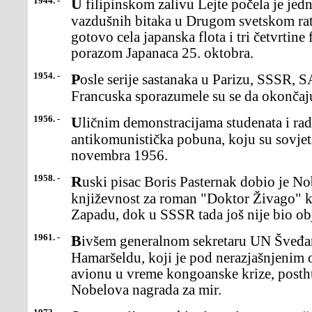
1944. -
U filipinskom zalivu Lejte počela je jedna od najvećih pomorsko-
vazdušnih bitaka u Drugom svetskom ratu
gotovo cela japanska flota i tri četvrtin
porazom Japanaca 25. oktobra.
1954. -
Posle serije sastanaka u Parizu, SSSR, SAD, Velika Britanija i
Francuska sporazumele su se da okonča
1956. -
Uličnim demonstracijama studenata i radnika u Mađarskoj je počela
antikomunistička pobuna, koju su sovjets
novembra 1956.
1958. -
Ruski pisac Boris Pasternak dobio je Nobelovu nagradu za
književnost za roman "Doktor Živago" ko
Zapadu, dok u SSSR tada još nije bio ob
1961. -
Bivšem generalnom sekretaru UN Šveđaninu Hjalmaru Agne Dagu
Hamaršeldu, koji je pod nerazjašnjenim
avionu u vreme kongoanske krize, post
Nobelova nagrada za mir.