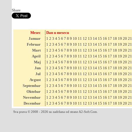
Share
Mesec
Dan u mesecu
Januar
1
2
3
4
5
6
7
8
9
10
11
12
13
14
15
16
17
18
19
20
21
Februar
1
2
3
4
5
6
7
8
9
10
11
12
13
14
15
16
17
18
19
20
21
Mart
1
2
3
4
5
6
7
8
9
10
11
12
13
14
15
16
17
18
19
20
21
April
1
2
3
4
5
6
7
8
9
10
11
12
13
14
15
16
17
18
19
20
21
Maj
1
2
3
4
5
6
7
8
9
10
11
12
13
14
15
16
17
18
19
20
21
Jun
1
2
3
4
5
6
7
8
9
10
11
12
13
14
15
16
17
18
19
20
21
Jul
1
2
3
4
5
6
7
8
9
10
11
12
13
14
15
16
17
18
19
20
21
Avgust
1
2
3
4
5
6
7
8
9
10
11
12
13
14
15
16
17
18
19
20
21
Septembar
1
2
3
4
5
6
7
8
9
10
11
12
13
14
15
16
17
18
19
20
21
Oktobar
1
2
3
4
5
6
7
8
9
10
11
12
13
14
15
16
17
18
19
20
21
Novembar
1
2
3
4
5
6
7
8
9
10
11
12
13
14
15
16
17
18
19
20
21
Decembar
1
2
3
4
5
6
7
8
9
10
11
12
13
14
15
16
17
18
19
20
21
Sva prava © 2008 - 2026 su zadržana od strane A2-Soft.Com.