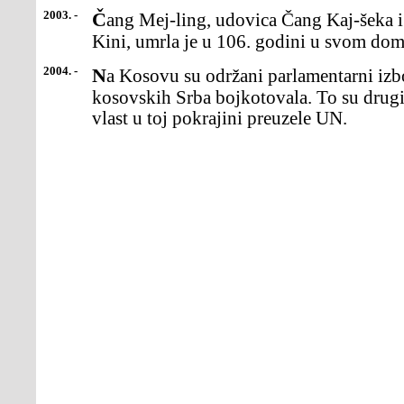
2003. -
Čang Mej-ling, udovica Čang Kaj-šeka i nekada najmoćnija žena u
Kini, umrla je u 106. godini u svom do
2004. -
Na Kosovu su održani parlamentarni izbori, koje je većina
kosovskih Srba bojkotovala. To su drugi
vlast u toj pokrajini preuzele UN.