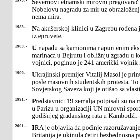
1973. -
Severnovijetnamski mirovni pregovarač Le Duk To odbio je
Nobelovu nagradu za mir uz obrazloženje
nema mira.
1983. -
Na akušerskoj klinici u Zagrebu rođena je prva jugoslovenska beba
iz epruvete.
1983. -
U napadu sa kamionima napunjenim eksplozivom na štab američkih
marinaca u Bejrutu i obližnju zgradu u ko
vojnici, poginuo je 241 američki vojnik 
1990. -
Ukrajinski premijer Vitalij Masol je prinuđen da podnese ostavku
posle masovnih studentskih protesta. To 
Sovjetskog Saveza koji je otišao sa vlast
1991. -
Predstavnici 19 zemalja potpisali su na međunarodnoj konferenciji
u Parizu u organizaciji UN mirovni spo
godišnjeg građanskog rata u Kambodži.
2001. -
IRA je objavila da počinje razoružavanje, a dva dana kasnije Velika
Britanija je ukinula četiri bezbednosna p