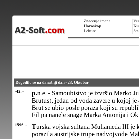
Znacenje imena
Ves
Horoskop
Kur
Lektire
Sta
Dogodilo se na današnji dan - 23. Oktobar
-42. -
p.n.e. - Samoubistvo je izvršio Marko Junije Brut (Marcus Iunius
Brutus), jedan od vođa zavere u kojoj je 
Brut se ubio posle poraza koji su republ
Filipa nanele snage Marka Antonija i Ok
1596. -
Turska vojska sultana Muhameda III je kod Erlaua u Mađarskoj
porazila austrijske trupe nadvojvode Mak