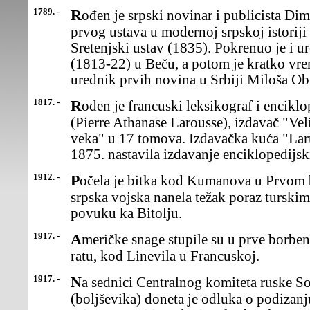
1789. -
Rođen je srpski novinar i publicista Dimitrije Davidović, autor
prvog ustava u modernoj srpskoj istori
Sretenjski ustav (1835). Pokrenuo je i 
(1813-22) u Beču, a potom je kratko vrem
urednik prvih novina u Srbiji Miloša Ob
1817. -
Rođen je francuski leksikograf i enciklopedista Pjer Atanaz Larus
(Pierre Athanase Larousse), izdavač "Ve
veka" u 17 tomova. Izdavačka kuća "Laru
1875. nastavila izdavanje enciklopedijsk
1912. -
Počela je bitka kod Kumanova u Prvom balkanskom ratu u kojoj je
srpska vojska nanela težak poraz turskim 
povuku ka Bitolju.
1917. -
Američke snage stupile su u prve borbene akcije u Prvom svetskom
ratu, kod Linevila u Francuskoj.
1917. -
Na sednici Centralnog komiteta ruske Socijalističke radničke partije
(boljševika) doneta je odluka o podizan