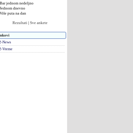
Bar jednom nedeljno
Jednom dnevno
Više puta na dan
Rezultati
|
Sve ankete
nkovi
2-News
2-Vreme