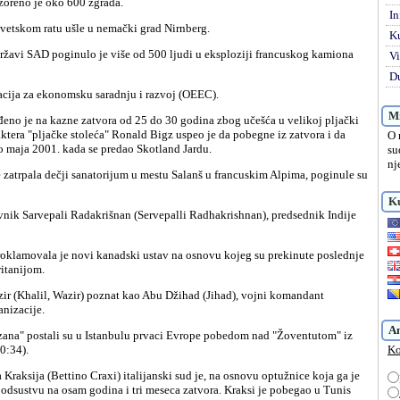
azoreno je oko 600 zgrada.
In
svetskom ratu ušle u nemački grad Nirnberg.
K
Vi
Du
zacija za ekonomsku saradnju i razvoj (OEEC).
Mi
ktera "pljačke stoleća" Ronald Bigz uspeo je da pobegne iz zatvora i da
O 
do maja 2001. kada se predao Skotland Jardu.
su
nj
Ku
itanijom.
anizacije.
A
0:34).
Ko
u odsustvu na osam godina i tri meseca zatvora. Kraksi je pobegao u Tunis