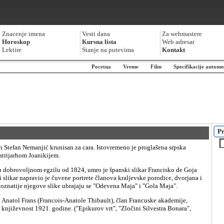
Znacenje imena
Vesti dana
Za webmastere
Horoskop
Kursna lista
Web adresar
Lektire
Stanje na putevima
Kontakt
Pocetna
Vreme
Film
Specifikacije automo
Pr
l
patrijarhom Joanikijem.
 slikar napravio je čuvene portrete članova kraljevske porodice, dvorjana i
poznatije njegove slike ubrajaju se "Odevena Maja" i "Gola Maja".
književnost 1921. godine. ("Epikurov vrt", "Zločini Silvestra Bonara",