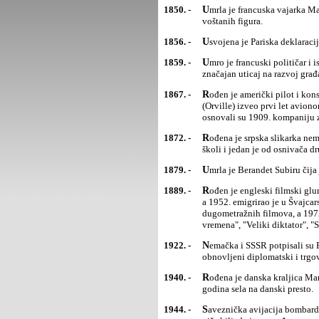
1850. -
Umrla je francuska vajarka Mari Tiso (Marie Tussaud), koja je 1802. osnovala čuveni londonski Muzej
voštanih figura.
1856. -
Usvojena je Pariska deklarac
1859. -
Umro je francuski političar i istoričar Aleksis Klerel Tokvil (Aledžis Clerel Tocljueville), čije delo je imalo
značajan uticaj na razvoj gra
1867. -
Rođen je američki pilot i konstruktor aviona Vilbur Rajt (Wilbur Wright) koji je 1903. sa bratom Orvilom
(Orville) izveo prvi let aviono
osnovali su 1909. kompaniju 
1872. -
Rođena je srpska slikarka nemačkog porekla Beta Vukanović. Bila je profesor na beogradskoj Umetničkoj
školi i jedan je od osnivača dr
1879. -
Umrla je Berandet Subiru čija
1889. -
Rođen je engleski filmski glumac, scenarista, režiser i producent Čarli Čaplin. Karijeru je napravio u SAD,
a 1952. emigrirao je u Švajca
dugometražnih filmova, a 1972
vremena", "Veliki diktator", "S
1922. -
Nemačka i SSSR potpisali su Rapalski ugovor kojim je Nemačka priznala Sovjetski Savez i kojim su
obnovljeni diplomatski i trgo
1940. -
Rođena je danska kraljica Margareta II. Kraljica je postala 1972. i bila je prva žena koja je nakon 600
godina sela na danski presto.
1944. -
Saveznička avijacija bombardovala je Beograd u Drugom svetskom ratu. Poginulo je više od 1.200 ljudi,