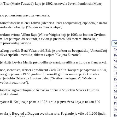
ija o pomorskom pravu za vremerata.
đanske demokratije ("Američka demokratija").
m. Let je trajao 59 sekundi, a avion je preleteo 285 metara. Braća Rajt
za proizvodnju aviona.
Gl
Od
uštva srpskih umetnika, slikara i vajara "Cvijeta Zuzorić".
Ku
Vi
 je vizija Device Marije prethodila stvaranju svetilišta u Lurdu u Francuskoj.
Na
Ti
rsku gde je umro 1977. godine. Tokom 40 godina snimio je 75 kratkih i
. je dobio Oskara za životno delo. ("Svetlosti velegrada", "Moderna
D
vetlosti pozornice").
Te
Mi
vinski odnosi.
Le
Pl
S
H