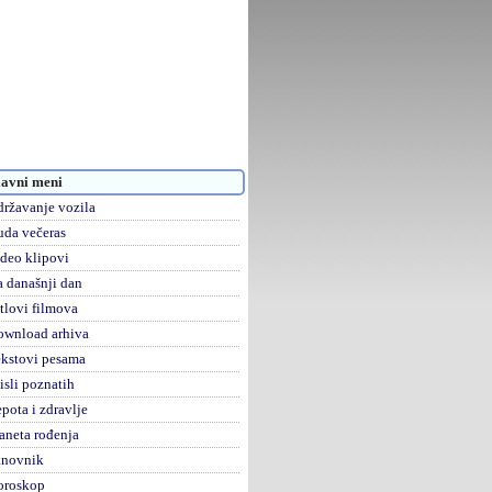
avni meni
ržavanje vozila
da večeras
deo klipovi
 današnji dan
tlovi filmova
ownload arhiva
kstovi pesama
sli poznatih
pota i zdravlje
aneta rođenja
anovnik
oroskop