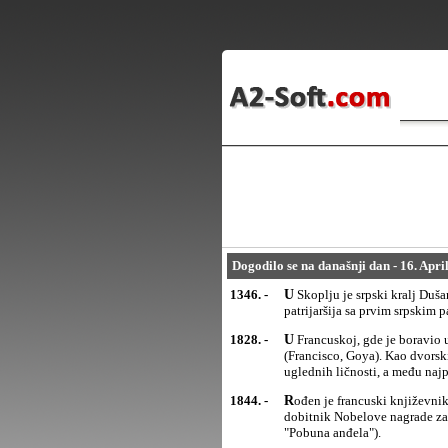
Dogodilo se na današnji dan - 16. Apri
1346. -
U Skoplju je srpski kralj Dušan Stefan Nemanjić krunisan za cara. Istovremeno je proglašena srpska
patrijaršija sa prvim srpskim 
1828. -
U Francuskoj, gde je boravio u dobrovoljnom egzilu od 1824, umro je španski slikar Francisko de Goja
(Francisco, Goya). Kao dvorski
uglednih ličnosti, a među naj
1844. -
Rođen je francuski književnik Anatol Frans (Francois-Anatole Thibault), član Francuske akademije,
dobitnik Nobelove nagrade za 
"Pobuna anđela").