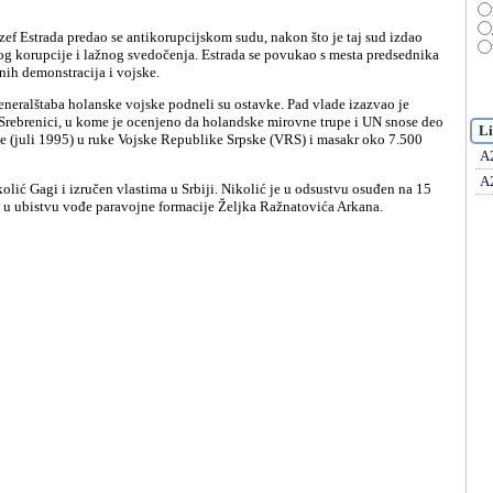
g korupcije i lažnog svedočenja. Estrada se povukao s mesta predsednika
nih demonstracija i vojske.
 Srebrenici, u kome je ocenjeno da holandske mirovne trupe i UN snose deo
Li
e (juli 1995) u ruke Vojske Republike Srpske (VRS) i masakr oko 7.500
A
A
c u ubistvu vođe paravojne formacije Željka Ražnatovića Arkana.