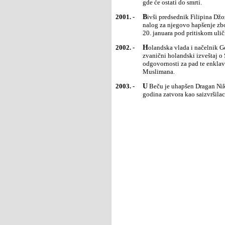
gde će ostati do smrti.
2001. -
Bivši predsednik Filipina Džozef Estrada predao se antikorupcijskom sudu, nakon što je taj sud izdao
nalog za njegovo hapšenje zbo
20. januara pod pritiskom ulič
2002. -
Holandska vlada i načelnik Generalštaba holanske vojske podneli su ostavke. Pad vlade izazvao je
zvanični holandski izveštaj o
odgovornosti za pad te enklav
Muslimana.
2003. -
U Beču je uhapšen Dragan Nikolić Gagi i izručen vlastima u Srbiji. Nikolić je u odsustvu osuđen na 15
godina zatvora kao saizvršila