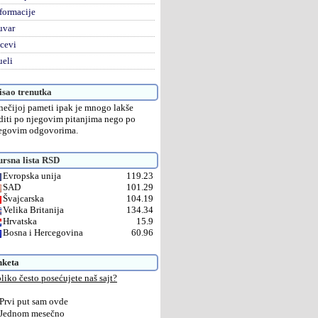
formacije
uvar
cevi
eli
sao trenutka
nečijoj pameti ipak je mnogo lakše
diti po njegovim pitanjima nego po
egovim odgovorima.
rsna lista RSD
Evropska unija
119.23
SAD
101.29
Švajcarska
104.19
Velika Britanija
134.34
Hrvatska
15.9
Bosna i Hercegovina
60.96
nketa
liko često posećujete naš sajt?
Prvi put sam ovde
Jednom mesečno