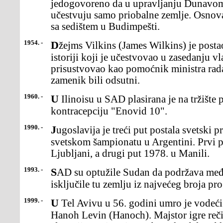
jedogovoreno da u upravljanju Dunavo
učestvuju samo priobalne zemlje. Osnov
sa sedištem u Budimpešti.
1954. -
Džejms Vilkins (James Wilkins) je postao prvi crnac uameričkoj
istoriji koji je učestvovao u zasedanju v
prisustvovao kao pomoćnik ministra rada,
zamenik bili odsutni.
1960. -
U Ilinoisu u SAD plasirana je na tržište prva oralna pilula za
kontracepciju "Enovid 10".
1990. -
Jugoslavija je treći put postala svetski prvak u košarcina 11.
svetskom šampionatu u Argentini. Prvi pu
Ljubljani, a drugi put 1978. u Manili.
1993. -
SAD su optužile Sudan da podržava međunarodni terorizami
isključile tu zemlju iz najvećeg broja p
1999. -
U Tel Avivu u 56. godini umro je vodeći izraelski dramskipisac
Hanoh Levin (Hanoch). Majstor igre reči