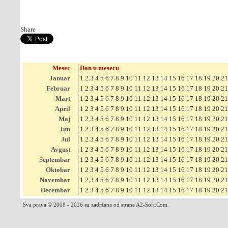
Share
Mesec
Dan u mesecu
Januar
1
2
3
4
5
6
7
8
9
10
11
12
13
14
15
16
17
18
19
20
21
Februar
1
2
3
4
5
6
7
8
9
10
11
12
13
14
15
16
17
18
19
20
21
Mart
1
2
3
4
5
6
7
8
9
10
11
12
13
14
15
16
17
18
19
20
21
April
1
2
3
4
5
6
7
8
9
10
11
12
13
14
15
16
17
18
19
20
21
Maj
1
2
3
4
5
6
7
8
9
10
11
12
13
14
15
16
17
18
19
20
21
Jun
1
2
3
4
5
6
7
8
9
10
11
12
13
14
15
16
17
18
19
20
21
Jul
1
2
3
4
5
6
7
8
9
10
11
12
13
14
15
16
17
18
19
20
21
Avgust
1
2
3
4
5
6
7
8
9
10
11
12
13
14
15
16
17
18
19
20
21
Septembar
1
2
3
4
5
6
7
8
9
10
11
12
13
14
15
16
17
18
19
20
21
Oktobar
1
2
3
4
5
6
7
8
9
10
11
12
13
14
15
16
17
18
19
20
21
Novembar
1
2
3
4
5
6
7
8
9
10
11
12
13
14
15
16
17
18
19
20
21
Decembar
1
2
3
4
5
6
7
8
9
10
11
12
13
14
15
16
17
18
19
20
21
Sva prava © 2008 - 2026 su zadržana od strane A2-Soft.Com.