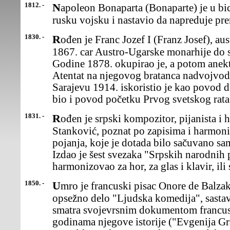
1812. -
Napoleon Bonaparta (Bonaparte) je u bici kod Smolenskaporazio
rusku vojsku i nastavio da napreduje p
1830. -
Rođen je Franc Jozef I (Franz Josef), austrijski car od 1848, a od
1867. car Austro-Ugarske monarhije do 
Godine 1878. okupirao je, a potom anek
Atentat na njegovog bratanca nadvojvod
Sarajevu 1914. iskoristio je kao povod da 
bio i povod početku Prvog svetskog rata
1831. -
Rođen je srpski kompozitor, pijanista i horovođa Kornelije
Stanković, poznat po zapisima i harmon
pojanja, koje je dotada bilo sačuvano s
Izdao je šest svezaka "Srpskih narodnih 
harmonizovao za hor, za glas i klavir, ili
1850. -
Umro je francuski pisac Onore de Balzak (Honore, Balzac),čije se
opsežno delo "Ljudska komedija", sasta
smatra svojevrsnim dokumentom francu
godinama njegove istorije ("Evgenija Gr