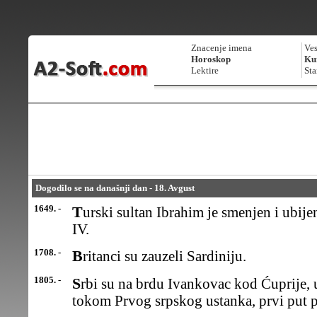
Znacenje imena
Ves
Horoskop
Kur
Lektire
Sta
Dogodilo se na današnji dan - 18. Avgust
1649. -
Turski sultan Ibrahim je smenjen i ubijen. Nasledio ga je Muhamed
IV.
1708. -
Britanci su zauzeli Sardiniju.
1805. -
Srbi su na brdu Ivankovac kod Ćuprije, u jednoj odnajvećih bitaka
tokom Prvog srpskog ustanka, prvi put p