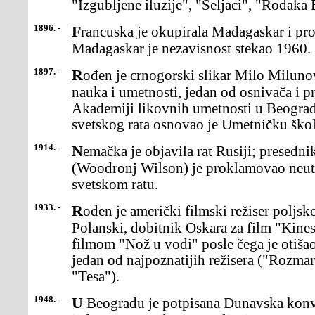
"Izgubljene iluzije", "Seljaci", "Rođaka 
1896. -
Francuska je okupirala Madagaskar i proglasila gakolonijom.
Madagaskar je nezavisnost stekao 1960.
1897. -
Rođen je crnogorski slikar Milo Milunović, član Srpske akademije
nauka i umetnosti, jedan od osnivača i p
Akademiji likovnih umetnosti u Beogra
svetskog rata osnovao je Umetničku škol
1914. -
Nemačka je objavila rat Rusiji; presednik SAD Vudro Vilson
(Woodronj Wilson) je proklamovao neu
svetskom ratu.
1933. -
Rođen je američki filmski režiser poljskog porekla Roman
Polanski, dobitnik Oskara za film "Kines
filmom "Nož u vodi" posle čega je otiša
jedan od najpoznatijih režisera ("Rozma
"Tesa").
1948. -
U Beogradu je potpisana Dunavska konvencija, kojom