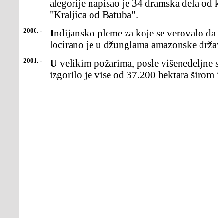
alegorije napisao je 34 dramska dela od k
"Kraljica od Batuba".
2000. -
Indijansko pleme za koje se verovalo da je nestalo pre 80 godina,
locirano je u džunglama amazonske drža
2001. -
U velikim požarima, posle višenedeljne suše u državi Vašington,
izgorilo je vise od 37.200 hektara širom 