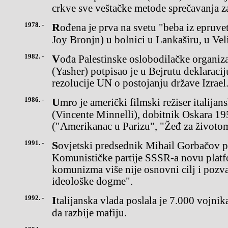
crkve sve veštačke metode sprečavanja z
1978. -
Rođena je prva na svetu "beba iz epruvete", Luis Đoj Braun (Louise
Joy Bronjn) u bolnici u Lankaširu, u Veli
1982. -
Vođa Palestinske oslobodilačke organizacije (PLO) Jaser Arafat
(Yasher) potpisao je u Bejrutu deklaraci
rezolucije UN o postojanju države Izrael
1986. -
Umro je američki filmski režiser italijanskog porekla Vinsent Mineli
(Vincente Minnelli), dobitnik Oskara 195
("Amerikanac u Parizu", "Žeđ za životo
1991. -
Sovjetski predsednik Mihail Gorbačov predložio je liderima
Komunističke partije SSSR-a novu platf
komunizma više nije osnovni cilj i pozva
ideološke dogme".
1992. -
Italijanska vlada poslala je 7.000 vojnika na Siciliju, u nastojanju
da razbije mafiju.