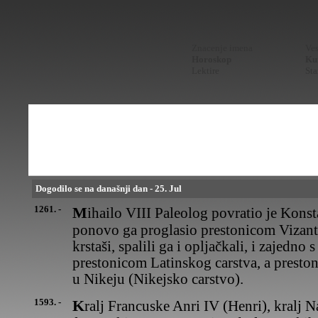
Znacenje imena
Ves
Horoskop
Kur
Lektire
Sta
Dogodilo se na današnji dan - 25. Jul
1261. -
Mihailo VIII Paleolog povratio je Konstantinopolj (Carigrad) i
ponovo ga proglasio prestonicom Vizanti
krstaši, spalili ga i opljačkali, i zajedno
prestonicom Latinskog carstva, a preston
u Nikeju (Nikejsko carstvo).
1593. -
Kralj Francuske Anri IV (Henri), kralj Navare pre dolaska na