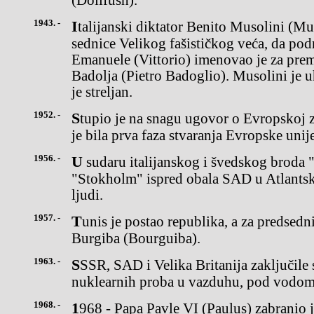
(Dollfush).
1943. -
Italijanski diktator Benito Musolini (Musolini) primoran je, nakon
sednice Velikog fašističkog veća, da pod
Emanuele (Vittorio) imenovao je za premi
Badolja (Pietro Badoglio). Musolini je u
je streljan.
1952. -
Stupio je na snagu ugovor o Evropskoj zajednici za ugalj i čelik, što
je bila prva faza stvaranja Evropske unije
1956. -
U sudaru italijanskog i švedskog broda "Andrea Dorija" i
"Stokholm" ispred obala SAD u Atlants
ljudi.
1957. -
Tunis je postao republika, a za predsednika je izabran Habib
Burgiba (Bourguiba).
1963. -
SSSR, SAD i Velika Britanija zaključile su ugovor o zabrani
nuklearnih proba u vazduhu, pod vodom
1968. -
1968 - Papa Pavle VI (Paulus) zabranio je vernicima rimokatoličke