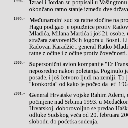
1994. -
Izrael i Jordan su potpisali u Vašingtonu deklaraciju kojom je
okončano ratno stanje između dve držav
1995. -
Međunarodni sud za ratne zločine na prostoru biše Jugoslavije u
Hagu podigao je optužnice protiv Radov
Mladića, Milana Martića i još 21 osobe
stražara zatvoreničkih logora u Bosni. L
Radovan Karadžić i general Ratko Mladi
ratne zločine i zločine protiv čovečnosti.
2000. -
Supersonični avion kompanije "Er Frans" srušio se blizu Pariza
neposredno nakon poletanja. Poginulo je
posade, i još četvoro ljudi na zemlji. To 
"konkorda" od kako je počeo da leti 196
2001. -
General Hrvatske vojske Rahim Ademi, optužen za zločine
počinjene nad Srbima 1993. u Medačko
Hrvatskoj, doborovoljno se predao Haš
odluke Sudskog veća od 20. februara 20
slobodu do početka suđenja.