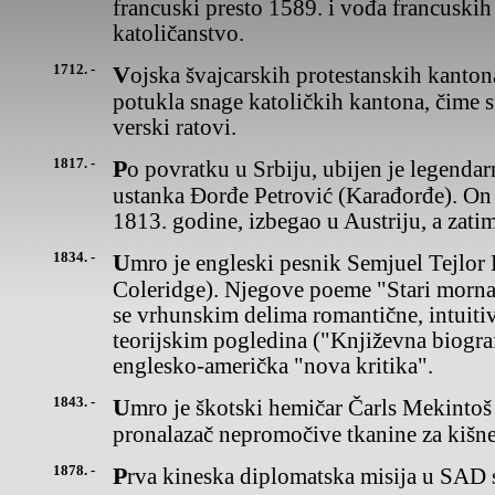
francuski presto 1589. i vođa francuskih
katoličanstvo.
1712. -
Vojska švajcarskih protestanskih kantona je u bici kod Vilmergena
potukla snage katoličkih kantona, čime 
verski ratovi.
1817. -
Po povratku u Srbiju, ubijen je legendarni vođa Prvog srpskog
ustanka Đorđe Petrović (Karađorđe). On 
1813. godine, izbegao u Austriju, a zati
1834. -
Umro je engleski pesnik Semjuel Tejlor Kolridž (Samuel Taylor
Coleridge). Njegove poeme "Stari morna
se vrhunskim delima romantične, intuiti
teorijskim pogledina ("Književna biograf
englesko-američka "nova kritika".
1843. -
Umro je škotski hemičar Čarls Mekintoš (Charles Macintosh),
pronalazač nepromočive tkanine za kišne
1878. -
Prva kineska diplomatska misija u SAD s