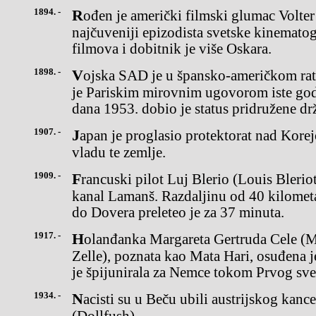
1894. -
Rođen je američki filmski glumac Volter Brenan (Walter Brennan),
najčuveniji epizodista svetske kinematogr
filmova i dobitnik je više Oskara.
1898. -
Vojska SAD je u špansko-američkom ratu okupirala Portoriko, koji
je Pariskim mirovnim ugovorom iste god
dana 1953. dobio je status pridružene d
1907. -
Japan je proglasio protektorat nad Korejom sa pravom da kontroliše
vladu te zemlje.
1909. -
Francuski pilot Luj Blerio (Louis Bleriot) prvi je preleteo avionom
kanal Lamanš. Razdaljinu od 40 kilomet
do Dovera preleteo je za 37 minuta.
1917. -
Holanđanka Margareta Gertruda Cele (Margaretha Geertruida
Zelle), poznata kao Mata Hari, osuđena 
je špijunirala za Nemce tokom Prvog sve
1934. -
Nacisti su u Beču ubili austrijskog kancelara Engelberta Dolfusa