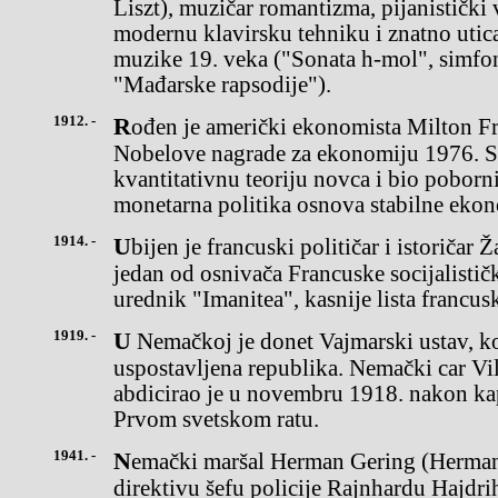
Liszt), muzičar romantizma, pijanistički v
modernu klavirsku tehniku i znatno utic
muzike 19. veka ("Sonata h-mol", simfon
"Mađarske rapsodije").
1912. -
Rođen je američki ekonomista Milton Fridman (Friedman),dobitnik
Nobelove nagrade za ekonomiju 1976. S
kvantitativnu teoriju novca i bio poborni
monetarna politika osnova stabilne ekon
1914. -
Ubijen je francuski političar i istoričar Žan Žores (Jean Jaures),
jedan od osnivača Francuske socijalističk
urednik "Imanitea", kasnije lista francu
1919. -
U Nemačkoj je donet Vajmarski ustav, kojim je ukinuta carevina i
uspostavljena republika. Nemački car Vi
abdicirao je u novembru 1918. nakon ka
Prvom svetskom ratu.
1941. -
Nemački maršal Herman Gering (Hermann Goering) dao je pismenu
direktivu šefu policije Rajnhardu Hajdr