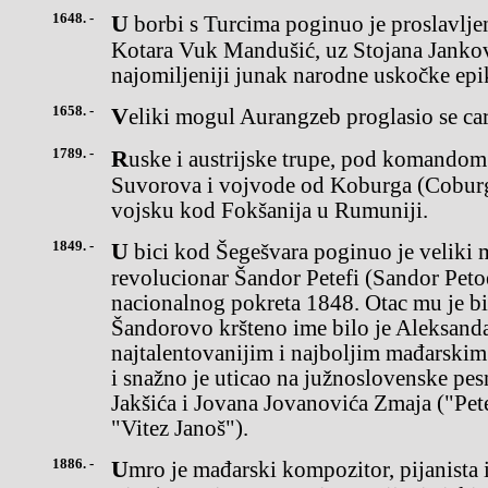
1648. -
U borbi s Turcima poginuo je proslavljeni srpski junak iz Ravnih
Kotara Vuk Mandušić, uz Stojana Jankovi
najomiljeniji junak narodne uskočke epi
1658. -
Veliki mogul Aurangzeb proglasio se car
1789. -
Ruske i austrijske trupe, pod komandom grofa Aleksandra
Suvorova i vojvode od Koburga (Coburg)
vojsku kod Fokšanija u Rumuniji.
1849. -
U bici kod Šegešvara poginuo je veliki mađarski pesniki
revolucionar Šandor Petefi (Sandor Peto
nacionalnog pokreta 1848. Otac mu je bi
Šandorovo kršteno ime bilo je Aleksanda
najtalentovanijim i najboljim mađarskim
i snažno je uticao na južnoslovenske pe
Jakšića i Jovana Jovanovića Zmaja ("Pet
"Vitez Janoš").
1886. -
Umro je mađarski kompozitor, pijanista i dirigent Franc List (Franz