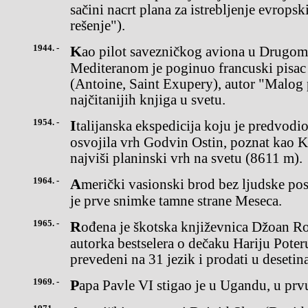
sačini nacrt plana za istrebljenje evrops
rešenje").
1944. -
Kao pilot savezničkog aviona u Drugom svetskom ratu nad
Mediteranom je poginuo francuski pisac
(Antoine, Saint Exupery), autor "Malog 
najčitanijih knjiga u svetu.
1954. -
Italijanska ekspedicija koju je predvodio Ardito Desio,prva je
osvojila vrh Godvin Ostin, poznat kao 
najviši planinski vrh na svetu (8611 m).
1964. -
Američki vasionski brod bez ljudske posade "Rendžer 7" emitovao
je prve snimke tamne strane Meseca.
1965. -
Rođena je škotska književnica Džoan Rouling (Joanne Rowling),
autorka bestselera o dečaku Hariju Poteru
prevedeni na 31 jezik i prodati u deseti
1969. -
Papa Pavle VI stigao je u Ugandu, u prv