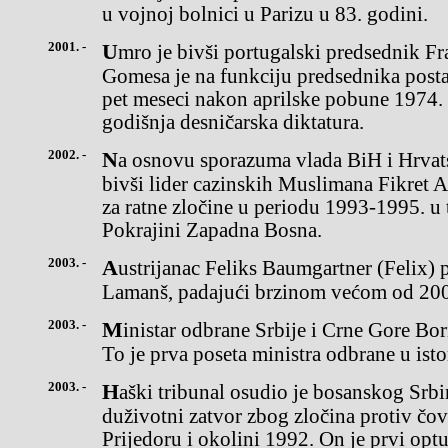
u vojnoj bolnici u Parizu u 83. godini.
2001. -
Umro je bivši portugalski predsednik Francisko KostaGomes (87).
Gomesa je na funkciju predsednika posta
pet meseci nakon aprilske pobune 1974.
godišnja desničarska diktatura.
2002. -
Na osnovu sporazuma vlada BiH i Hrvatske u Karlovcu je osuđen
bivši lider cazinskih Muslimana Fikret 
za ratne zločine u periodu 1993-1995. 
Pokrajini Zapadna Bosna.
2003. -
Austrijanac Feliks Baumgartner (Felix) prvi je padobranom preleteo
Lamanš, padajući brzinom većom od 200 
2003. -
Ministar odbrane Srbije i Crne Gore Boris Tadić doputovaou Izrael.
To je prva poseta ministra odbrane u isto
2003. -
Haški tribunal osudio je bosanskog Srbina Milomira Stakića na
duživotni zatvor zbog zločina protiv čo
Prijedoru i okolini 1992. On je prvi opt