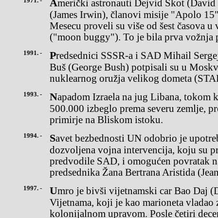
1971. -
Američki astronauti Dejvid Skot (David Scott) i Džejms Irvin
(James Irwin), članovi misije "Apolo 15
Mesecu proveli su više od šest časova u
("moon buggy"). To je bila prva vožnja 
1991. -
Predsednici SSSR-a i SAD Mihail Sergejevič Gorbačov i Džordž
Buš (George Bush) potpisali su u Moskv
nuklearnog oružja velikog dometa (STA
1993. -
Napadom Izraela na jug Libana, tokom kojeg je ubijeno 140 ljudi, a
500.000 izbeglo prema severu zemlje, pr
primirje na Bliskom istoku.
1994. -
Savet bezbednosti UN odobrio je upotrebu sile u Haitiju,čime je
dozvoljena vojna intervencija, koju su p
predvodile SAD, i omogućen povratak na
predsednika Žana Bertrana Aristida (Jean
1997. -
Umro je bivši vijetnamski car Bao Daj (Dai), poslednjimonarh
Vijetnama, koji je kao marioneta vlada
kolonijalnom upravom. Posle četiri decen