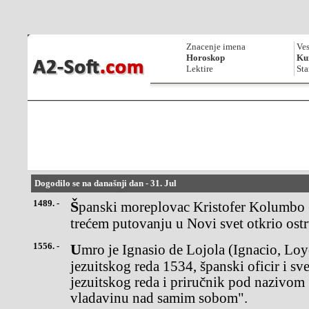
Znacenje imena
Ves
Horoskop
Kur
Lektire
Sta
Dogodilo se na današnji dan - 31. Jul
1489. -
Španski moreplovac Kristofer Kolumbo (Cristiforo Colombo) je na
trećem putovanju u Novi svet otkrio ostr
1556. -
Umro je Ignasio de Lojola (Ignacio, Loyola), osnivač katoličkog
jezuitskog reda 1534, španski oficir i sve
jezuitskog reda i priručnik pod nazivo
vladavinu nad samim sobom".