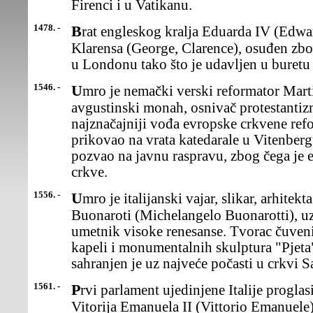
Firenci i u Vatikanu.
1478. -
Brat engleskog kralja Eduarda IV (Edward), Džordž, vojvoda od
Klarensa (George, Clarence), osuđen zbog
u Londonu tako što je udavljen u buretu 
1546. -
Umro je nemački verski reformator Martin Luter (Luther),
avgustinski monah, osnivač protestanti
najznačajniji vođa evropske crkvene refo
prikovao na vrata katedarale u Vitenberg
pozvao na javnu raspravu, zbog čega je 
crkve.
1556. -
Umro je italijanski vajar, slikar, arhitekta i pesnik Mikelanđelo
Buonaroti (Michelangelo Buonarotti), uz
umetnik visoke renesanse. Tvorac čuveni
kapeli i monumentalnih skulptura "Pjeta
sahranjen je uz najveće počasti u crkvi S
1561. -
Prvi parlament ujedinjene Italije proglasio je sardinskog kralja
Vitorija Emanuela II (Vittorio Emanuele) z