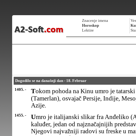
Znacenje imena
Ves
Horoskop
Kur
Lektire
Sta
Dogodilo se na današnji dan - 18. Februar
1405. -
Tokom pohoda na Kinu umro je tatarski emir Timur Lenk
(Tamerlan), osvajač Persije, Indije, Mes
Azije.
1455. -
Umro je italijanski slikar fra Anđeliko (Angelico), dominikanski
kaluđer, jedan od najznačajnijih predsta
Njegovi najvažniji radovi su freske u m