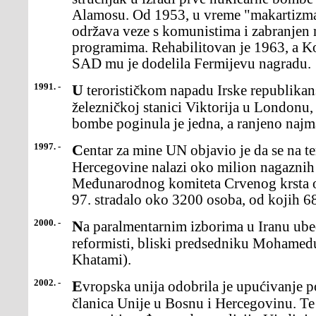
Alamosu. Od 1953, u vreme "makartizma
održava veze s komunistima i zabranjen
programima. Rehabilitovan je 1963, a K
SAD mu je dodelila Fermijevu nagradu.
1991. -
U terorističkom napadu Irske republikanske armije (IRA) na
železničkoj stanici Viktorija u Londonu,
bombe poginula je jedna, a ranjeno najm
1997. -
Centar za mine UN objavio je da se na teritoriji Bosne i
Hercegovine nalazi oko milion nagaznih
Međunarodnog komiteta Crvenog krsta o
97. stradalo oko 3200 osoba, od kojih 6
2000. -
Na paralmentarnim izborima u Iranu ubedljivo su pobedili
reformisti, bliski predsedniku Moham
Khatami).
2002. -
Evropska unija odobrila je upućivanje policijskih snaga zemalja
članica Unije u Bosnu i Hercegovinu. Te