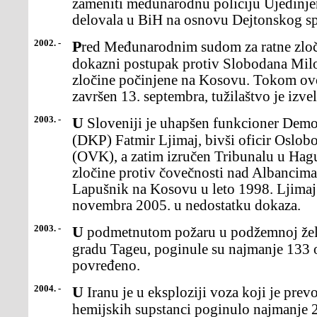
zameniti međunarodnu policiju Ujedinjen
delovala u BiH na osnovu Dejtonskog s
2002. -
Pred Međunarodnim sudom za ratne zločine u Hagu počeo je
dokazni postupak protiv Slobodana Milo
zločine počinjene na Kosovu. Tokom ovo
završen 13. septembra, tužilaštvo je izv
2003. -
U Sloveniji je uhapšen funkcioner Demokratske partije Kosova
(DKP) Fatmir Ljimaj, bivši oficir Oslob
(OVK), a zatim izručen Tribunalu u Hagu
zločine protiv čovečnosti nad Albancima
Lapušnik na Kosovu u leto 1998. Ljimaj
novembra 2005. u nedostatku dokaza.
2003. -
U podmetnutom požaru u podžemnoj železnici u južnokorejskom
gradu Tageu, poginule su najmanje 133 o
povređeno.
2004. -
U Iranu je u eksploziji voza koji je prevozio mešavinu nafte i
hemijskih supstanci poginulo najmanje 