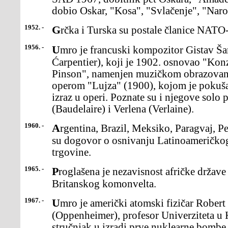
dobio Oskar, "Kosa", "Svlačenje", "Narod
1952. -
Grčka i Turska su postale članice NATO-
1956. -
Umro je francuski kompozitor Gistav Šarpantje (Gustave
Ćarpentier), koji je 1902. osnovao "Ko
Pinson", namenjen muzičkom obrazovanj
operom "Lujza" (1900), kojom je pokušao 
izraz u operi. Poznate su i njegove solo
(Baudelaire) i Verlena (Verlaine).
1960. -
Argentina, Brazil, Meksiko, Paragvaj, Peru, Urugvaj i Čile postigli
su dogovor o osnivanju Latinoameričko
trgovine.
1965. -
Proglašena je nezavisnost afričke države Gambije u okviru
Britanskog komonvelta.
1967. -
Umro je američki atomski fizičar Robert Openhajmer
(Oppenheimer), profesor Univerziteta u K
stručnjak u izradi prve nuklearne bombe 