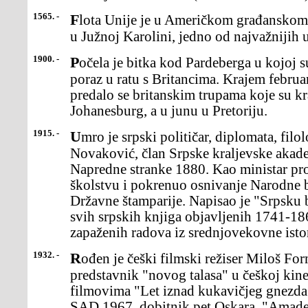
1565. -
Flota Unije je u Američkom građanskom ratu zauzela grad Čarlston
u Južnoj Karolini, jedno od najvažnijih 
1900. -
Počela je bitka kod Pardeberga u kojoj su Buri pretrpeli prvi veliki
poraz u ratu s Britancima. Krajem februa
predalo se britanskim trupama koje su kr
Johanesburg, a u junu u Pretoriju.
1915. -
Umro je srpski političar, diplomata, filolog i istoričar Stojan
Novaković, član Srpske kraljevske akade
Napredne stranke 1880. Kao ministar pro
školstvu i pokrenuo osnivanje Narodne b
Državne štamparije. Napisao je "Srpsku 
svih srpskih knjiga objavljenih 1741-18
zapaženih radova iz srednjovekovne istor
1932. -
Rođen je češki filmski režiser Miloš Forman, naznačajniji
predstavnik "novog talasa" u češkoj kine
filmovima "Let iznad kukavičjeg gnezda
SAD 1967, dobitnik pet Oskara, "Amadeu