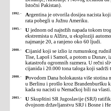
Istočni Pakistan).
1992. -
Argentina je otvorila dosijea nacista koji su posle Drugogsvetskog
rata pobegli u Južnu Ameriku.
1995. -
U jednom od najtežih napada tokom trogodišnje pobuneislamskih
ekstremista u Alžiru, u eksploziji auto
najmanje 20, a ranjeno oko 60 ljudi.
2000. -
Cijanid koji se izlio iz rumunskog rudnika Baja Mare upritoke reke
Tise, Lapoš i Samoš, a potom u Dunav, i
katastrofu ogromnih razmera. U rečni sli
cijanida i 20.000 tona taloga koji sadrži 
2000. -
Povodom Dana holokausta više stotina neonacistademonstriralo je
u Berlinu i prošlo kroz Brandenburšku k
kada su nacisti u Nemačkoj bili na vlasti.
2003. -
U Skupštini SR Jugoslavije (SRJ) ratifikovan je Sporazumo
dvojnom državljanstvu SRJ i Bosne i He