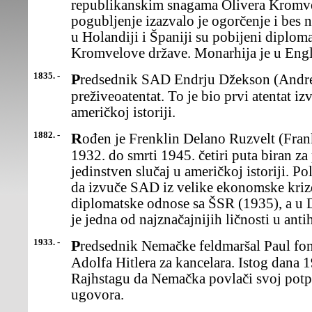
republikanskim snagama Olivera Kromv
pogubljenje izazvalo je ogorčenje i bes
u Holandiji i Španiji su pobijeni diploma
Kromvelove države. Monarhija je u Eng
1835. -
Predsednik SAD Endrju Džekson (Andrew Jackson)
preživeoatentat. To je bio prvi atentat iz
američkoj istoriji.
1882. -
Rođen je Frenklin Delano Ruzvelt (Franklin, Roosevelt),koji je od
1932. do smrti 1945. četiri puta biran z
jedinstven slučaj u američkoj istoriji. P
da izvuče SAD iz velike ekonomske krize
diplomatske odnose sa ŠSR (1935), a u
je jedna od najznačajnijih ličnosti u antih
1933. -
Predsednik Nemačke feldmaršal Paul fon Hindenburg jeimenovao
Adolfa Hitlera za kancelara. Istog dana 19
Rajhstagu da Nemačka povlači svoj potp
ugovora.