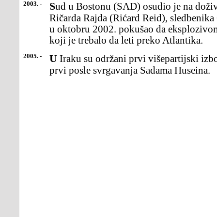
2003. -
Sud u Bostonu (SAD) osudio je na doživotni zatvorBritanca
Ričarda Rajda (Rićard Reid), sledbenika
u oktobru 2002. pokušao da eksplozivo
koji je trebalo da leti preko Atlantika.
2005. -
U Iraku su održani prvi višepartijski izbori uposlednjih 50 godina i
prvi posle svrgavanja Sadama Huseina.