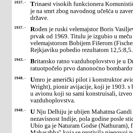
1937. -
Trinaest visokih funkcionera Komunističke partije SSSR-aosuđeno
je na smrt zbog navodnog učešća u zaver
države.
1937. -
Rođen je ruski velemajstor Boris Vasiljevič Spaski,svetski šahovski
prvak od 1969. Titulu je izgubio u meču
velemajstorom Bobijem Fišerom (Fischer)
Rejkjaviku pobedio rezultatom 12,5:8,5.
1943. -
Britansko ratno vazduhoplovstvo je u Drugom svetskom
ratuotpočelo prvo danonoćno bombardov
1948. -
Umro je američki pilot i konstruktor aviona Orvil Rajt(Orville
Wright), pionir avijacije, koji je 1903. 
u avionu koji su sami konstruisali, izveo p
vazduhoplovstva.
1948. -
U Nju Delhiju je ubijen Mahatma Gandi (Gandhi), vođapokreta za
nezavisnost Indije, pola godine posle sti
Ubio ga je Naturam Godse (Nathuram), f
Mahasabha" koja se protivila njegovoj p