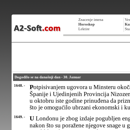
Znacenje imena
Ves
Horoskop
Kur
Lektire
Sta
Dogodilo se na današnji dan - 30. Januar
1648. -
Potpisivanjem ugovora u Minsteru okočan je osmogodišnjirat
Španije i Ujedinjenih Provincija Nizozem
u oktobru iste godine prinuđena da priz
što je omogućilo ubrzani ekonomski i ku
1649. -
U Londonu je zbog izdaje pogubljen engleski kralj Čarls I(Charles),
nakon što su poražene njegove snage u 