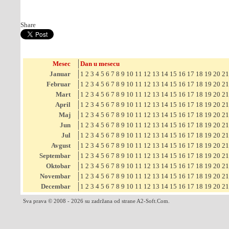
Share
Mesec
Dan u mesecu
Januar
1
2
3
4
5
6
7
8
9
10
11
12
13
14
15
16
17
18
19
20
21
Februar
1
2
3
4
5
6
7
8
9
10
11
12
13
14
15
16
17
18
19
20
21
Mart
1
2
3
4
5
6
7
8
9
10
11
12
13
14
15
16
17
18
19
20
21
April
1
2
3
4
5
6
7
8
9
10
11
12
13
14
15
16
17
18
19
20
21
Maj
1
2
3
4
5
6
7
8
9
10
11
12
13
14
15
16
17
18
19
20
21
Jun
1
2
3
4
5
6
7
8
9
10
11
12
13
14
15
16
17
18
19
20
21
Jul
1
2
3
4
5
6
7
8
9
10
11
12
13
14
15
16
17
18
19
20
21
Avgust
1
2
3
4
5
6
7
8
9
10
11
12
13
14
15
16
17
18
19
20
21
Septembar
1
2
3
4
5
6
7
8
9
10
11
12
13
14
15
16
17
18
19
20
21
Oktobar
1
2
3
4
5
6
7
8
9
10
11
12
13
14
15
16
17
18
19
20
21
Novembar
1
2
3
4
5
6
7
8
9
10
11
12
13
14
15
16
17
18
19
20
21
Decembar
1
2
3
4
5
6
7
8
9
10
11
12
13
14
15
16
17
18
19
20
21
Sva prava © 2008 - 2026 su zadržana od strane A2-Soft.Com.