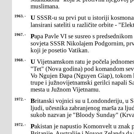
muslimana.
1963. -
U SSSR-u su prvi put u istoriji kosmonautike uz pomoćjedne rakete
lansirani sateliti u različite orbite - "Ele
1967. -
Papa Pavle VI se susreo s predsednikom Prezidijuma Vrhovnog
sovjeta SSSR Nikolajem Podgornim, prv
koji je posetio Vatikan.
1968. -
U Vijetnamskom ratu je počela jednomesečna ofanzivanazvana
"Tet" (Nova godina) pod komandom sev
Vo Ngujen Đapa (Nguyen Giap), tokom k
trupe i južnovijetnamski gerilci napali S
mesta u Južnom Vijetnamu.
1972. -
Britanski vojnici su u Londonderiju, u Severnoj Irskojubili 13
ljudi, učesnika zabranjenog marša za ljud
sukob nazvan je "Bloody Sunday" (Krvav
1972. -
Pakistan je napustio Komonvelt u znak protesta zbog odlukeVelike
Britanije, Australije i Novog Zelanda da