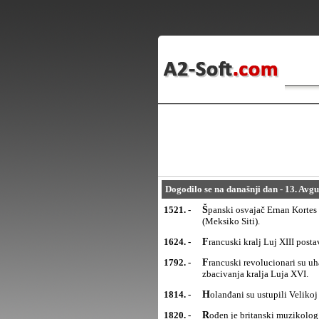
Dogodilo se na današnji dan - 13. Avgu
1521. -
Španski osvajač Ernan Kortes zauzeo je i razorio, nakon tromesečne opsade, asteški grad Tenočtitlan
(Meksiko Siti).
1624. -
Francuski kralj Luj XIII post
1792. -
Francuski revolucionari su uhapsili članove kraljevske porodice, tri dana nakon ukidanja monarhije i
zbacivanja kralja Luja XVI.
1814. -
Holanđani su ustupili Veliko
1820. -
Rođen je britanski muzikolo