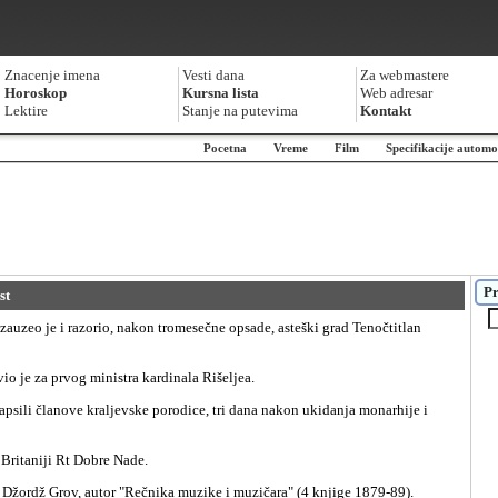
Znacenje imena
Vesti dana
Za webmastere
Horoskop
Kursna lista
Web adresar
Lektire
Stanje na putevima
Kontakt
Pocetna
Vreme
Film
Specifikacije automo
Pr
st
avio je za prvog ministra kardinala Rišeljea.
j Britaniji Rt Dobre Nade.
g Džordž Grov, autor "Rečnika muzike i muzičara" (4 knjige 1879-89).