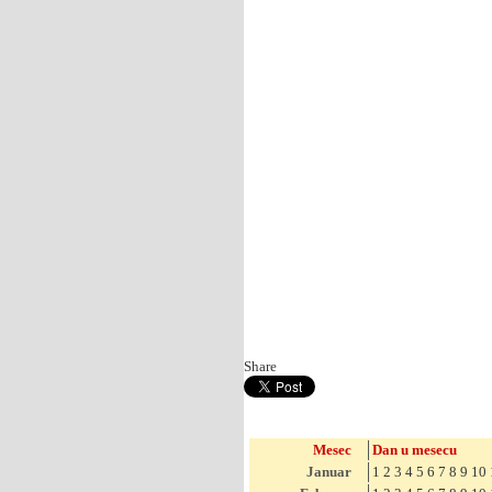
Share
Mesec
Dan u mesecu
Januar
1
2
3
4
5
6
7
8
9
10