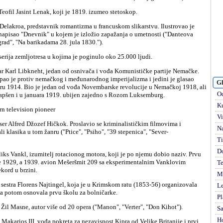
Teofil Jasint Lenak, koji je 1819. izumeo stetoskop.
napisao "Dnevnik" u kojem je izložio zapažanja o umetnosti ("Danteova
grad", "Na barikadama 28. jula 1830.").
 serija zemljotresa u kojima je poginulo oko 25.000 ljudi.
pao je protiv nemačkog i međunarodnog imperijalizma i jedini je glasao
Gl
bru 1914. Bio je jedan od vođa Novembarske revolucije u Nemačkoj 1918, ali
Od
hapšen i u januara 1919. ubijen zajedno s Rozom Luksemburg.
Ku
rn television pioneer
Vi
Na
li klasika u tom žanru ("Ptice", "Psiho", "39 stepenica", "Sever-
Ti
D
 je 1929, a 1939. avion Mešeršmit 209 sa eksperimentalnim Vanklovim
Te
kord u brzini.
Mi
Le
 a potom osnovala prvu školu za bolničarke.
Pl
 Žil Masne, autor više od 20 opera ("Manon", "Verter", "Don Kihot").
S
H