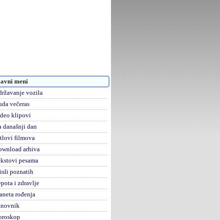
avni meni
ržavanje vozila
da večeras
deo klipovi
 današnji dan
tlovi filmova
ownload arhiva
kstovi pesama
sli poznatih
pota i zdravlje
aneta rođenja
anovnik
oroskop