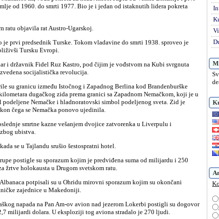
lje od 1960. do smrti 1977. Bio je i jedan od istaknutih lidera pokreta
In
K
m ratu objavila rat Austro-Ugarskoj.
Vi
Du
bliživši Tursku Evropi.
Mi
izvedena socijalistička revolucija.
Sv
de
5 kilometara dugačkog zida prema granici sa Zapadnom Nemačkom, koji je u
l podeljene Nemačke i hladnoratovski simbol podeljenog sveta. Zid je
Ku
kon čega se Nemačka ponovo ujedinila.
zbog ubistva.
 kada se u Tajlandu srušio šestospratni hotel.
za žrtve holokausta u Drugom svetskom ratu.
A
Ko
tničke zajednice u Makedoniji.
,7 milijardi dolara. U eksploziji tog aviona stradalo je 270 ljudi.