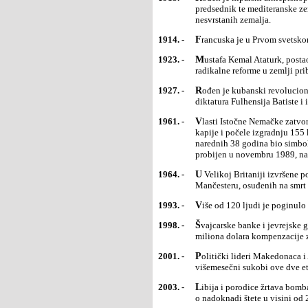
predsednik te mediteranske zem
nesvrstanih zemalja.
1914. -
Francuska je u Prvom svetsko
1923. -
Mustafa Kemal Ataturk, postao je prvi predsednik Turske. Tokom vladavine do smrti 1938. sproveo je
radikalne reforme u zemlji pri
1927. -
Rođen je kubanski revolucionar i državnik Fidel Ruz Kastro, pod čijim je vođstvom na Kubi svrgnuta
diktatura Fulhensija Batiste i 
1961. -
Vlasti Istočne Nemačke zatvorile su granicu između Istočnog i Zapadnog Berlina kod Brandenburške
kapije i počele izgradnju 15
narednih 38 godina bio simbo
probijen u novembru 1989, na
1964. -
U Velikoj Britaniji izvršene poslednje smrtne kazne vešanjem dvojice zatvorenka u Liverpulu i
Mančesteru, osuđenih na smrt 
1993. -
Više od 120 ljudi je poginulo
1998. -
Švajcarske banke i jevrejske grupe postigle su sporazum kojim je predviđena suma od milijardu i 250
miliona dolara kompenzacije 
2001. -
Politički lideri Makedonaca i Albanaca potpisali su u Ohridu mirovni sporazum kojim su okončani
višemesečni sukobi ove dve e
2003. -
Libija i porodice žrtava bombaškog napada na Pan Am-ov avion nad jezerom Lokerbi postigli su dogovor
o nadoknadi štete u visini od 2