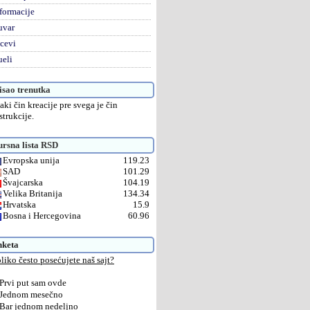
formacije
uvar
cevi
eli
sao trenutka
aki čin kreacije pre svega je čin
strukcije.
rsna lista RSD
Evropska unija
119.23
SAD
101.29
Švajcarska
104.19
Velika Britanija
134.34
Hrvatska
15.9
Bosna i Hercegovina
60.96
nketa
liko često posećujete naš sajt?
Prvi put sam ovde
Jednom mesečno
Bar jednom nedeljno