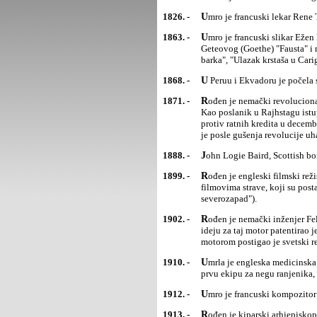
1826. -
Umro je francuski lekar Rene 
1863. -
Umro je francuski slikar Ežen Delakroa, predstavnik romantizma u francuskom slikarstvu. Ilustrovao je
Geteovog (Goethe) "Fausta" i 
barka", "Ulazak krstaša u Cari
1868. -
U Peruu i Ekvadoru je počela
1871. -
Rođen je nemački revolucionar Karl Libkneht, jedan od osnivača i vođa Komunističke partije Nemačke.
Kao poslanik u Rajhstagu istu
protiv ratnih kredita u decem
je posle gušenja revolucije u
1888. -
John Logie Baird, Scottish bo
1899. -
Rođen je engleski filmski režiser Alfred Džozef Hičkok. Proslavio se kriminalističkim filmovima i
filmovima strave, koji su posta
severozapad").
1902. -
Rođen je nemački inženjer Feliks Vankl, izumitelj rotacionog motora, koji je po njemu dobio naziv. Prvu
ideju za taj motor patentirao
motorom postigao je svetski re
1910. -
Umrla je engleska medicinska sestra Florens Najtingel, koja je u Krimskom ratu (1853-56) organizovala
prvu ekipu za negu ranjenika,
1912. -
Umro je francuski kompozitor
1913. -
Rođen je kiparski arhiepiskop Makarios III, vođa pokreta za nezavisnost Kipra od Velike Britanije i prvi