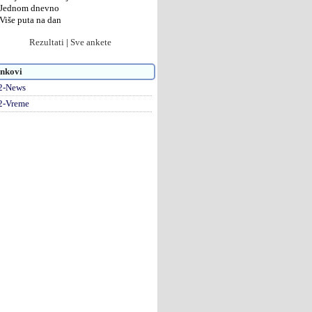
Jednom dnevno
Više puta na dan
Rezultati
|
Sve ankete
nkovi
2-News
2-Vreme