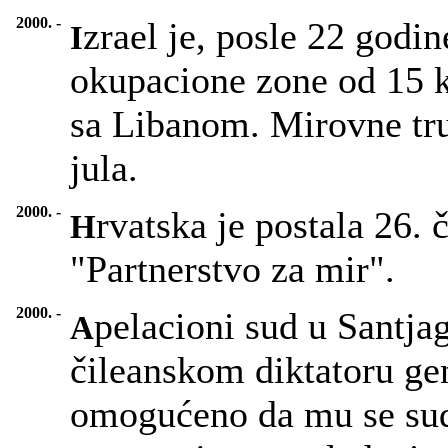
2000. -
zrael je, posle 22 godi
I
okupacione zone od 15 
sa Libanom. Mirovne tru
jula.
2000. -
rvatska je postala 26
H
"Partnerstvo za mir".
2000. -
pelacioni sud u Santja
A
čileanskom diktatoru ge
omogućeno da mu se sudi