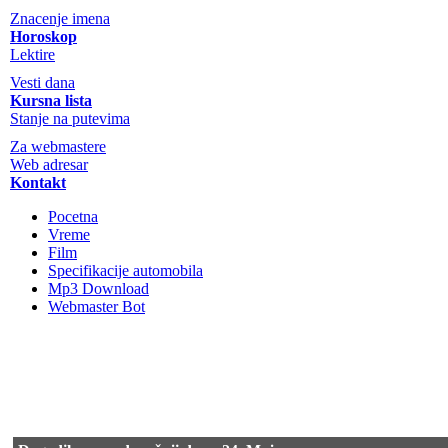
Znacenje imena
Horoskop
Lektire
Vesti dana
Kursna lista
Stanje na putevima
Za webmastere
Web adresar
Kontakt
Pocetna
Vreme
Film
Specifikacije automobila
Mp3 Download
Webmaster Bot