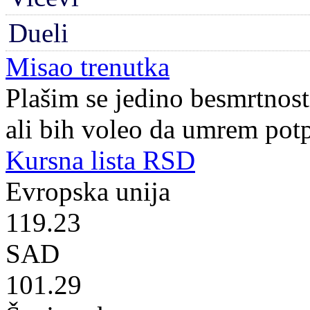
Dueli
Misao trenutka
Plašim se jedino besmrtnos
ali bih voleo da umrem pot
Kursna lista RSD
Evropska unija
119.23
SAD
101.29