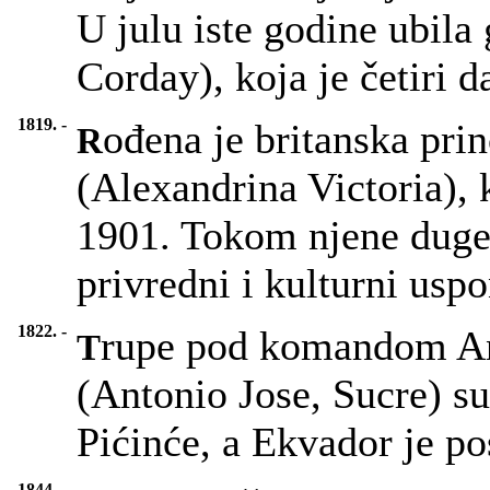
U julu iste godine ubila 
Corday), koja je četiri d
1819. -
ođena je britanska pri
R
(Alexandrina Victoria), k
1901. Tokom njene duge 
privredni i kulturni uspo
1822. -
rupe pod komandom An
T
(Antonio Jose, Sucre) su
Pićinće, a Ekvador je po
1844. -