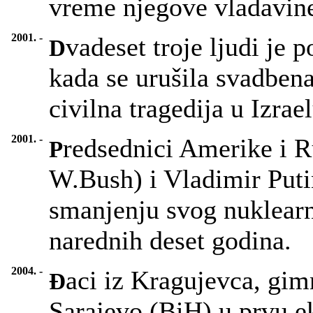
vreme njegove vladavin
2001. -
vadeset troje ljudi je 
D
kada se urušila svadbena
civilna tragedija u Izrae
2001. -
redsednici Amerike i R
P
W.Bush) i Vladimir Putin
smanjenju svog nuklearn
narednih deset godina.
2004. -
aci iz Kragujevca, gimn
Đ
Sarajevo (BiH) u prvu e