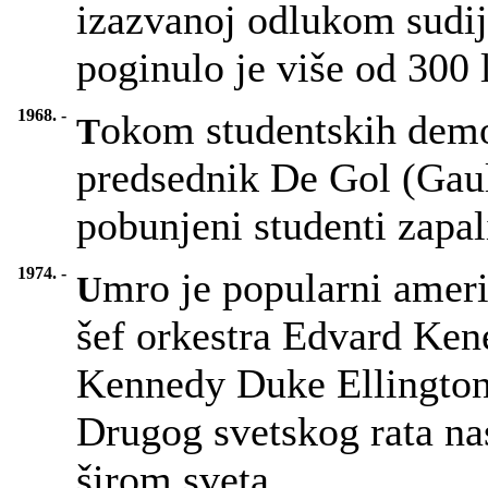
izazvanoj odlukom sudij
poginulo je više od 300 l
1968. -
okom studentskih demo
T
predsednik De Gol (Gaul
pobunjeni studenti zapal
1974. -
mro je popularni ameri
U
šef orkestra Edvard Ke
Kennedy Duke Ellington)
Drugog svetskog rata na
širom sveta.