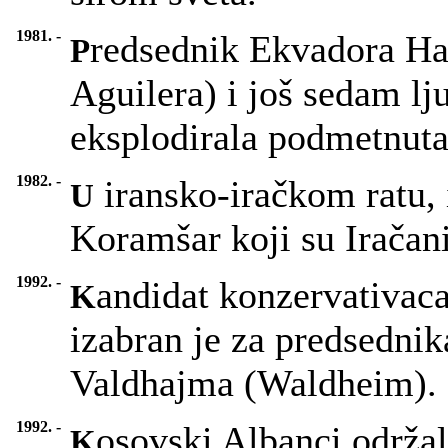
1981. -
redsednik Ekvadora Ha
P
Aguilera) i još sedam lj
eksplodirala podmetnut
1982. -
iransko-iračkom ratu, 
U
Koramšar koji su Iračani
1992. -
andidat konzervativac
K
izabran je za predsedni
Valdhajma (Waldheim).
1992. -
osovski Albanci održal
K