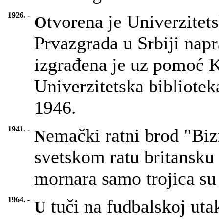
1926. -
tvorena je Univerzitet
O
Prvazgrada u Srbiji napr
izgrađena je uz pomoć K
Univerzitetska bibliote
1946.
1941. -
emački ratni brod "Bi
N
svetskom ratu britansku
mornara samo trojica su 
1964. -
tuči na fudbalskoj uta
U