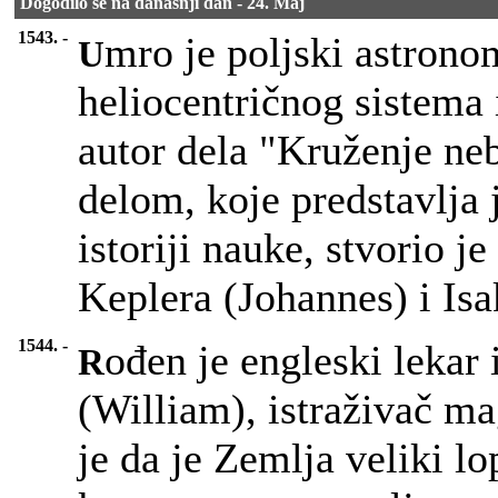
Dogodilo se na današnji dan - 24. Maj
1543. -
mro je poljski astrono
U
heliocentričnog sistema
autor dela "Kruženje ne
delom, koje predstavlja 
istoriji nauke, stvorio j
Keplera (Johannes) i Is
1544. -
ođen je engleski lekar 
R
(William), istraživač ma
je da je Zemlja veliki lo