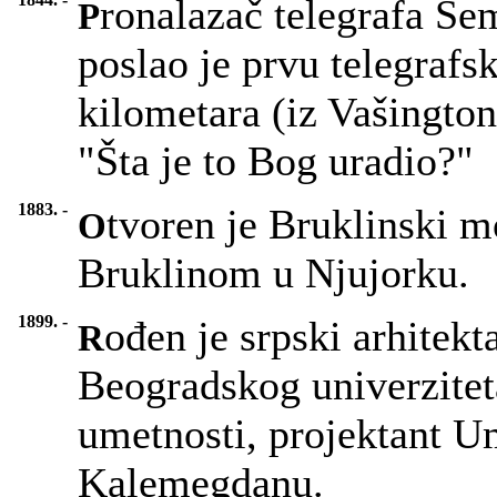
ronalazač telegrafa S
P
poslao je prvu telegrafs
kilometara (iz Vašington
"Šta je to Bog uradio?"
1883. -
tvoren je Bruklinski m
O
Bruklinom u Njujorku.
1899. -
ođen je srpski arhitekt
R
Beogradskog univerzitet
umetnosti, projektant U
Kalemegdanu.