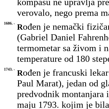
kompasu ne upravlja pre
verovalo, nego prema m
1686. -
ođen je nemački fiziča
R
(Gabriel Daniel Fahrenhei
termometar sa živom i n
temperature od 180 ste
1743. -
ođen je francuski leka
R
Paul Marat), jedan od g
predvodnik montanjara i
maju 1793. kojim je bil