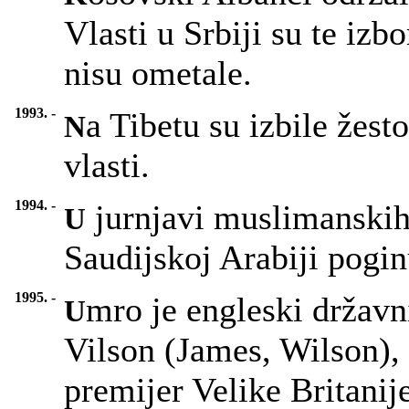
Vlasti u Srbiji su te izb
nisu ometale.
1993. -
a Tibetu su izbile žest
N
vlasti.
1994. -
jurnjavi muslimanskih
U
Saudijskoj Arabiji pogin
1995. -
mro je engleski državn
U
Vilson (James, Wilson), 
premijer Velike Britani