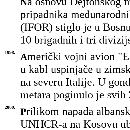
a osnovu Dejtonskog 
N
pripadnika međunarodni
(IFOR) stiglo je u Bosn
10 brigadnih i tri divizi
1998. -
merički vojni avion "E
A
u kabl uspinjače u zims
na severu Italije. U gond
metara poginulo je svih 
2000. -
rilikom napada albansk
P
UNHCR-a na Kosovu ubij