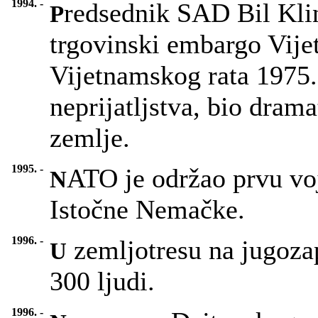
1994. -
redsednik SAD Bil Klin
P
trgovinski embargo Vije
Vijetnamskog rata 1975.
neprijatljstva, bio dram
zemlje.
1995. -
ATO je održao prvu voj
N
Istočne Nemačke.
1996. -
zemljotresu na jugoza
U
300 ljudi.
1996. -