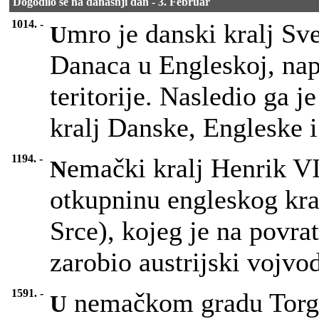
Dogodilo se na današnji dan - 3. Februar
1014. -
mro je danski kralj Sv
U
Danaca u Engleskoj, nap
teritorije. Nasledio ga je
kralj Danske, Engleske 
1194. -
emački kralj Henrik VI
N
otkupninu engleskog kral
Srce), kojeg je na povra
zarobio austrijski vojvo
1591. -
nemačkom gradu Torg
U