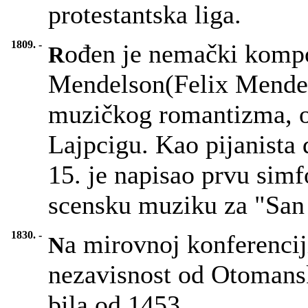
protestantska liga.
1809. -
ođen je nemački kompoz
R
Mendelson(Felix Mendels
muzičkog romantizma, o
Lajpcigu. Kao pijanista 
15. je napisao prvu simf
scensku muziku za "San 
1830. -
a mirovnoj konferencij
N
nezavisnost od Otomansk
bila od 1453.