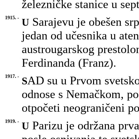
železničke stanice u se
1915. -
Sarajevu je obešen srps
U
jedan od učesnika u aten
austrougarskog prestolo
Ferdinanda (Franz).
1917. -
AD su u Prvom svetsko
S
odnose s Nemačkom, posl
otpočeti neograničeni p
1919. -
Parizu je održana prva
U