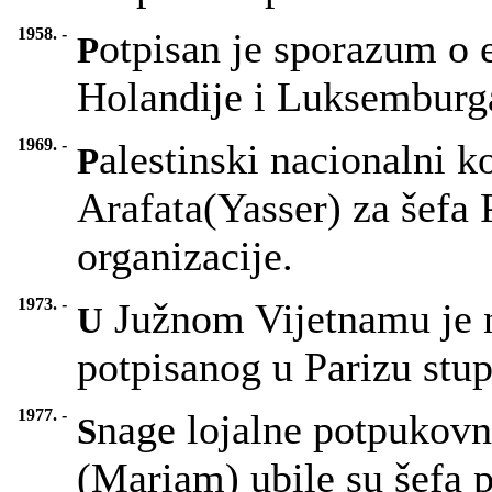
1958. -
otpisan je sporazum o 
P
Holandije i Luksemburg
1969. -
alestinski nacionalni k
P
Arafata(Yasser) za šefa 
organizacije.
1973. -
Južnom Vijetnamu je 
U
potpisanog u Parizu stup
1977. -
nage lojalne potpukov
S
(Mariam) ubile su šefa 