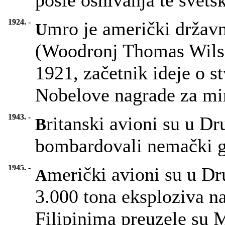
posle osnivanja te svets
1924. -
mro je američki držav
U
(Woodronj Thomas Wilso
1921, začetnik ideje o s
Nobelove nagrade za mi
1943. -
ritanski avioni su u D
B
bombardovali nemački 
1945. -
merički avioni su u Dr
A
3.000 tona eksploziva na
Filipinima preuzele su 