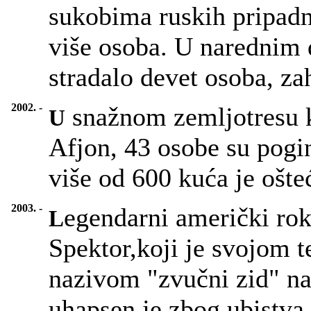
sukobima ruskih pripadn
više osoba. U narednim d
stradalo devet osoba, za
2002. -
snažnom zemljotresu k
U
Afjon, 43 osobe su pogin
više od 600 kuća je ošte
2003. -
egendarni američki rok 
L
Spektor,koji je svojom
nazivom "zvučni zid" na
uhapsen je zbog ubistva.