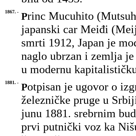
1867. -
rinc Mucuhito (Mutsuhi
P
japanski car Meiđi (Mei
smrti 1912, Japan je mod
naglo ubrzan i zemlja je
u modernu kapitalističk
1881. -
otpisan je ugovor o iz
P
železničke pruge u Srbi
junu 1881. srebrnim bud
prvi putnički voz ka Niš