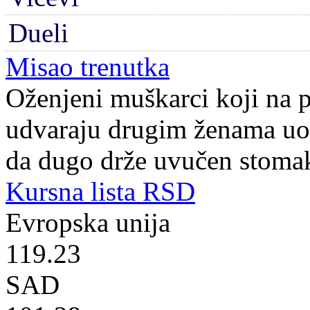
Dueli
Misao trenutka
Oženjeni muškarci koji na 
udvaraju drugim ženama uop
da dugo drže uvučen stoma
Kursna lista RSD
Evropska unija
119.23
SAD