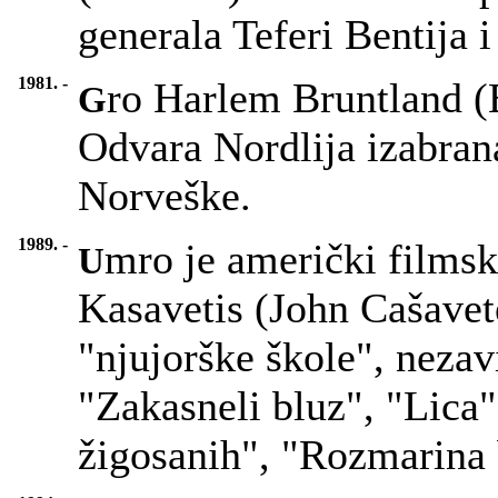
generala Teferi Bentija 
1981. -
ro Harlem Bruntland (B
G
Odvara Nordlija izabran
Norveške.
1989. -
mro je američki filmsk
U
Kasavetis (John Cašavet
"njujorške škole", nezav
"Zakasneli bluz", "Lica"
žigosanih", "Rozmarina 