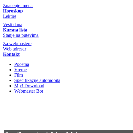
Znacenje imena
Horoskop
Lektire
Vesti dana
Kursna lista
Stanje na putevima
Za webmastere
Web adresar
Kontakt
Pocetna
Vreme
Film
Specifikacije automobila
Mp3 Download
Webmaster Bot