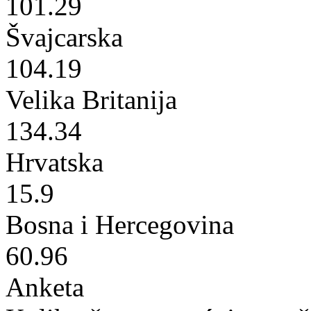
101.29
Švajcarska
104.19
Velika Britanija
134.34
Hrvatska
15.9
Bosna i Hercegovina
60.96
Anketa