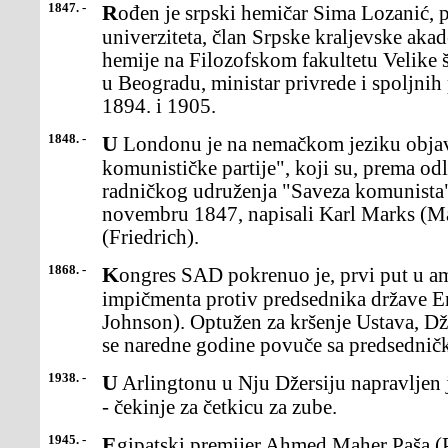
1847. -
Rođen je srpski hemičar Sima Lozanić, prvi rektor Beogradskog
univerziteta, član Srpske kraljevske akad
hemije na Filozofskom fakultetu Velike 
u Beogradu, ministar privrede i spoljnih
1894. i 1905.
1848. -
U Londonu je na nemačkom jeziku objavljen "Manifest
komunističke partije", koji su, prema od
radničkog udruženja "Saveza komunist
novembru 1847, napisali Karl Marks (Ma
(Friedrich).
1868. -
Kongres SAD pokrenuo je, prvi put u američkoj istoriji, postupak
impičmenta protiv predsednika države 
Johnson). Optužen za kršenje Ustava, D
se naredne godine povuče sa predsednič
1938. -
U Arlingtonu u Nju Džersiju napravljen je prvi proizvod od najlona
- čekinje za četkicu za zube.
1945. -
Egipatski premijer Ahmed Maher Paša (Pasha) ubijen je u