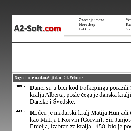
Znacenje imena
Ves
Horoskop
Kur
Lektire
Sta
Dogodilo se na današnji dan - 24. Februar
1389. -
Danci su u bici kod Folkepinga porazili Šveđane i zarobili njihovog
kralja Alberta, posle čega je danska kral
Danske i Švedske.
1443. -
Rođen je mađarski kralj Matija Hunjadi (Matyias Hunyadi), poznat
kao Matija I Korvin (Corvin). Sin Janjo
Erdelja, izabran za kralja 1458. bio je po