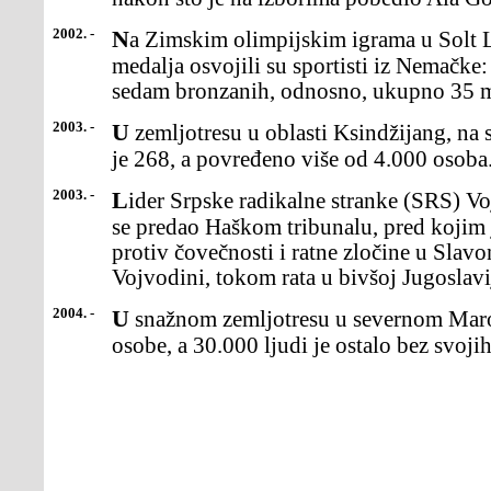
2002. -
Na Zimskim olimpijskim igrama u Solt Lejk Sitiju (SAD) najviše
medalja osvojili su sportisti iz Nemačke: 
sedam bronzanih, odnosno, ukupno 35 m
2003. -
U zemljotresu u oblasti Ksindžijang, na severoistoku Kine poginulo
je 268, a povređeno više od 4.000 osoba
2003. -
Lider Srpske radikalne stranke (SRS) Vojislav Šešelj dobrovoljno
se predao Haškom tribunalu, pred kojim 
protiv čovečnosti i ratne zločine u Slavo
Vojvodini, tokom rata u bivšoj Jugoslavi
2004. -
U snažnom zemljotresu u severnom Maroku, poginule su 572
osobe, a 30.000 ljudi je ostalo bez svoj