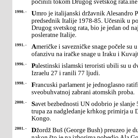
počinili tokom Drugog svetskog rata.ine 
1990. -
Umro je italijanski državnik Alesandro Pertini (Alessandro),
predsednik Italije 1978-85. Učesnik u p
Drugog svetskog rata, bio je jedan od naj
posleratne Italije.
1991. -
Američke i savezničke snage počele su u Zalivskom ratu kopnenu
ofanzivu na iračke snage u Iraku i Kuvaj
1996. -
Palestinski islamski teroristi ubili su u dva samoubilačka napada u
Izraelu 27 i ranili 77 ljudi.
1998. -
Francuski parlament je jednoglasno ratifikovao sporazum o
sveobuhvatnoj zabrani atomskih proba.
2000. -
Savet bezbednosti UN odobrio je slanje 5.500 pripadnika mirovnih
trupa za nadgledanje krhkog primirja u
Kongo.
2001. -
Džordž Buš (George Bush) preuzeo je dužnost predsednika SAD,
nakon što je na izborima pobedio Ala Go