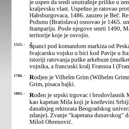
je uspeo da sredi unutrašnje prilike u zem
kraljevsku vlast. Uspešno je ratovao prot
Habsburgovaca, 1486. zauzeo je Beč. Ref
Požunu (Bratislava) osnovao je 1465. uni
štampariju. Posle njegove smrti 1490, Ma
teritorije koje je osvojio.
1525. -
Španci pod komandom markiza od Peskare pobedili su francusko-
švajcarsku vojsku u bici kod Pavije u Ital
istoriji ratovanja puške arkebuze (muške
vojnika, a francuski kralj Fransoa I (Fran
1786. -
Rodjen je Vilhelm Grim (Wilhelm Grimm), jedan od dvojice braće
Grim, pisaca bajki.
1803. -
Rođen je srpski trgovac i brodovlasnik Miša Anastasijević, poznat
kao kapetan Miša koji je kneževini Srbi
današnjeg rektorata Beogradskog univer
zdanje). Zvanje "kapetana dunavskog" d
Miloš Obrenović.