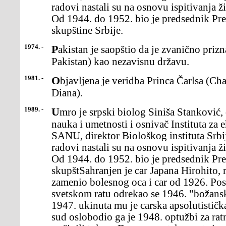
radovi nastali su na osnovu ispitivanja 
Od 1944. do 1952. bio je predsednik Pr
skupštine Srbije.
1974. -
Pakistan je saopštio da je zvanično priznao Bangladeš (bivši Istočni
Pakistan) kao nezavisnu državu.
1981. -
Objavljena je veridba Princa Čarlsa (Charles) i ledi Dijane (Lady
Diana).
1989. -
Umro je srpski biolog Siniša Stanković, član Srpske akademije
nauka i umetnosti i osnivač Instituta za 
SANU, direktor Biološkog instituta Srbij
radovi nastali su na osnovu ispitivanja 
Od 1944. do 1952. bio je predsednik Pr
skupštSahranjen je car Japana Hirohito, 
zamenio bolesnog oca i car od 1926. Po
svetskom ratu odrekao se 1946. "božans
1947. ukinuta mu je carska apsolutistič
sud oslobodio ga je 1948. optužbi za rat