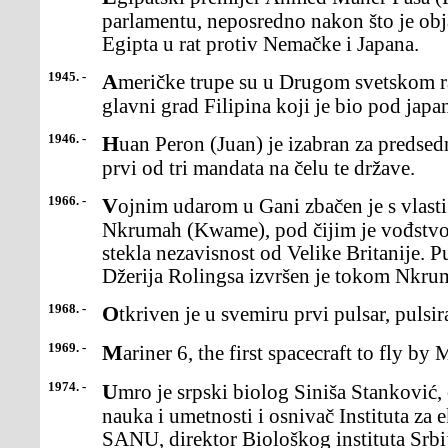
parlamentu, neposredno nakon što je obj
Egipta u rat protiv Nemačke i Japana.
1945. -
Američke trupe su u Drugom svetskom ratu oslobodile Manilu,
glavni grad Filipina koji je bio pod ja
1946. -
Huan Peron (Juan) je izabran za predsednika Argentine, započevši
prvi od tri mandata na čelu te države.
1966. -
Vojnim udarom u Gani zbačen je s vlasti predsednik Kvame
Nkrumah (Kwame), pod čijim je vođstv
stekla nezavisnost od Velike Britanije.
Džerija Rolingsa izvršen je tokom Nkru
1968. -
Otkriven je u svemiru prvi pulsar, pulsi
1969. -
Mariner 6, the first spacecraft to fly b
1974. -
Umro je srpski biolog Siniša Stanković, član Srpske akademije
nauka i umetnosti i osnivač Instituta za 
SANU, direktor Biološkog instituta Srbij