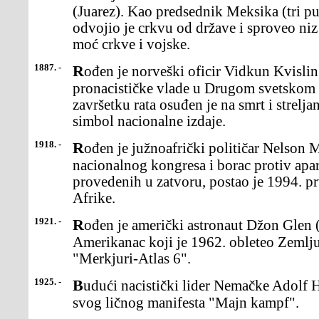
(Juarez). Kao predsednik Meksika (tri p
odvojio je crkvu od države i sproveo niz
moć crkve i vojske.
1887. -
Rođen je norveški oficir Vidkun Kvisling ,premijer marionetske
pronacističke vlade u Drugom svetskom 
završetku rata osuđen je na smrt i strelja
simbol nacionalne izdaje.
1918. -
Rođen je južnoafrički političar Nelson Mandela, lider Afričkog
nacionalnog kongresa i borac protiv apa
provedenih u zatvoru, postao je 1994. p
Afrike.
1921. -
Rođen je američki astronaut Džon Glen (John Glenn),prvi
Amerikanac koji je 1962. obleteo Zeml
"Merkjuri-Atlas 6".
1925. -
Budući nacistički lider Nemačke Adolf Hitler je objavioprvi tom
svog ličnog manifesta "Majn kampf".