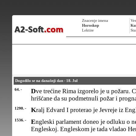
Znacenje imena
Ves
Horoskop
Kur
Lektire
Sta
Dogodilo se na današnji dan - 18. Jul
64. -
Dve trećine Rima izgorelo je u požaru. Car Neronoptužio je
hrišćane da su podmetnuli požar i progna
1290. -
Kralj Edvard I proterao je Jevreje iz Eng
1536. -
Engleski parlament doneo je odluku o nepriznavanju papskevlasti u
Engleskoj. Engleskom je tada vladao Hen