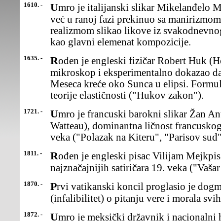
1610. -
Umro je italijanski slikar Mikelanđelo Merizi da Karavađo, koji je
već u ranoj fazi prekinuo sa manirizmom 
realizmom slikao likove iz svakodnevnog 
kao glavni elemenat kompozicije.
1635. -
Rođen je engleski fizičar Robert Huk (Hooke). Usavršio je
mikroskop i eksperimentalno dokazao da s
Meseca kreće oko Sunca u elipsi. Formul
teorije elastičnosti ("Hukov zakon").
1721. -
Umro je francuski barokni slikar Žan Antoan Vato (Jean Antoine
Watteau), dominantna ličnost francuskog
veka ("Polazak na Kiteru", "Parisov sud"
1811. -
Rođen je engleski pisac Vilijam Mejkpis Tekeri , jedan od
najznačajnijih satiričara 19. veka ("Vašar 
1870. -
Prvi vatikanski koncil proglasio je dogmu o papinoj nepogrešivosti
(infalibilitet) o pitanju vere i morala svi
1872. -
Umro je meksički državnik i nacionalni heroj Benito Pablo Huarez