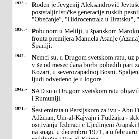
1933. -
Rođen je Jevgenij Aleksandrovič Jevtušenko, predvodnik
poststaljinističke generacije ruskih pesn
"Obećanje", "Hidrocentrala u Bratsku", 
1936. -
Pobunom u Melilji, u španskom Maroku, protiv vlade Narodnog
fronta premijera Manuela Asanje (Azana),
Španiji.
1942. -
Nemci su, u Drugom svetskom ratu, uz pomoć domobrana,nakon
više od mesec dana borbi pobedili partiz
Kozari, u severozapadnoj Bosni. Spaljena
ljudi odvedeno je u logore.
1942. -
SAD su u Drugom svetskom ratu objavile rat Bugarskoj, Mađarskoj
i Rumuniji.
1971. -
Šest emirata u Persijskom zalivu - Abu Dabi, Dubai,Šardža,
Adžman, Um-al-Kajvajn i Fudžajra - skl
osnivanju federacije Ujedinjeni Arapski 
na snagu u decembru 1971, a u februaru 1