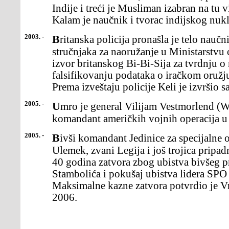
Indije i treći je Musliman izabran na tu 
Kalam je naučnik i tvorac indijskog nuk
2003. -
Britanska policija pronašla je telo naučnika Dejvida Kelija,
stručnjaka za naoružanje u Ministarstvu 
izvor britanskog Bi-Bi-Sija za tvrdnju
falsifikovanju podataka o iračkom oružj
Prema izveštaju policije Keli je izvršio 
2005. -
Umro je general Vilijam Vestmorlend (William Westmoreland),
komandant američkih vojnih operacija u
2005. -
Bivši komandant Jedinice za specijalne operacije (JSO)Milorad
Ulemek, zvani Legija i još trojica pripa
40 godina zatvora zbog ubistva bivšeg p
Stambolića i pokušaj ubistva lidera SP
Maksimalne kazne zatvora potvrdio je Vr
2006.