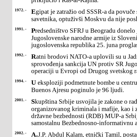
priključio i Ras-al-Kajma.
1972. -
Egipat je zatražio od SSSR-a da povuče svih 20.000 vojnih
savetnika, optuživši Moskvu da nije pos
1991. -
Predsedništvo SFRJ u Beogradu donelo je odluku opovlačenju
Jugoslovenske narodne armije iz Slovenij
jugoslovenska republika 25. juna proglas
1992. -
Ratni brodovi NATO-a uplovili su u Jadransko more radi kontrole
sprovođenja sankcija UN protiv SR Jugos
operaciji u Evropi od Drugog svetskog r
1994. -
U eksploziji podmetnute bombe u centru jevrejske zajedniceu
Buenos Ajresu poginulo je 96 ljudi.
2001. -
Skupština Srbije usvojila je zakone o radio-difuziji, oborbi protiv
organizovanog kriminala i mafije, kao i
državne bezbednosti (RDB) MUP-a Srbij
samostalnu Bezbednosno-informativnu a
2002. -
A.J.P. Abdul Kalam, etnički Tamil, postao je 12. po redupredsednik