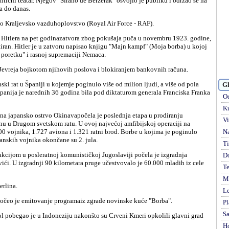
ični teatar. Njegov "Sirano de Beržerak" osvojio je publiku i održao se na
a do danas.
ano Kraljevsko vazduhoplovstvo (Royal Air Force - RAF).
tiran. Hitler je u zatvoru napisao knjigu "Majn kampf" (Moja borba) u kojoj
poretku" i rasnoj supremaciji Nemaca.
Jevreja bojkotom njihovih poslova i blokiranjem bankovnih računa.
Gl
 Španija je narednih 36 godina bila pod diktaturom generala Franciska Franka
Od
Ku
Vi
u u Drugom svetskom ratu. U ovoj najvećoj amfibijskoj operaciji na
00 vojnika, 1.727 aviona i 1.321 ratni brod. Borbe u kojima je poginulo
Na
anskih vojnika okončane su 2. jula.
Ti
D
ći. U izgradnji 90 kilometara pruge učestvovalo je 60.000 mladih iz cele
Te
Mi
erlina.
Le
 počeo je emitovanje programaiz zgrade novinske kuće "Borba".
Pl
S
H