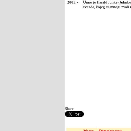
2005. -
Umro je Harald Junke (Juhnke), jedan od najomiljenijih nemačkih televizijskih, filmskih i pozorišnih
zvezda, kojeg su mnogi zvali
Share
Mesec
Dan u mesecu