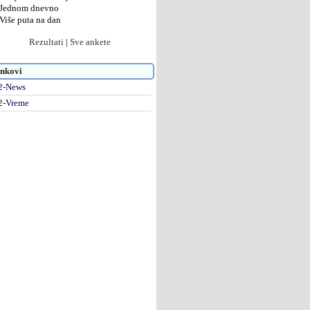
Jednom dnevno
Više puta na dan
Rezultati
|
Sve ankete
nkovi
2-News
2-Vreme