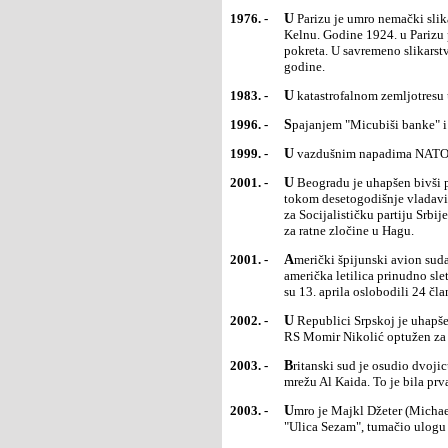
1976. -
U Parizu je umro nemački slikar i vajar Maks Ernst (Max), jedan od osnivača dadaističkog pokreta u
Kelnu. Godine 1924. u Parizu p
pokreta. U savremeno slikarstv
godine.
1983. -
U katastrofalnom zemljotresu
1996. -
Spajanjem "Micubiši banke" 
1999. -
U vazdušnim napadima NATO-
2001. -
U Beogradu je uhapšen bivši predsednik Srbije i SRJugoslavije Slobodan Milošević pod optužbom da je
tokom desetogodišnje vladavin
za Socijalističku partiju Srbi
za ratne zločine u Hagu.
2001. -
Američki špijunski avion sudario se s kineskim lovcemiznad Južnog kineskog mora, nakon čega je
američka letilica prinudno sl
su 13. aprila oslobodili 24 čl
2002. -
U Republici Srpskoj je uhapšen i izručen Međunarodnomsudu za ratne zločine u Hagu bivši ofcir Vojske
RS Momir Nikolić optužen za
2003. -
Britanski sud je osudio dvojicu Alžiraca na 11 godinazatvora zbog prikupljanja novca za terorističku
mrežu Al Kaida. To je bila prv
2003. -
Umro je Majkl Džeter (Michael Jeter), američkipozorišni i filmski glumac, koji je u čuvenoj dečjoj seriji
"Ulica Sezam", tumačio ulogu