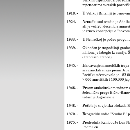
velikim uspehom oživeo romant
repertoarima svetskih pozorišt
1918. -
U Velikoj Britaniji je osnov
1924. -
Nemački sud osudio je Adolfa Hitlera na pet godinazatvora zbog pokušaja puča u novembru 1923. godine,
ali je već 20. decembra amnes
je izneo koncepciju o "novom 
1933. -
U Nemačkoj je počeo progon 
1939. -
Okončan je trogodišnji građanski rat u Španiji u kojemje poginulo više od milion ljudi, a više od pola
miliona je izbeglo iz zemlje.
(Francisco Franco).
1945. -
Iskrcavanjem američkih trupa na japansko ostrvo Okinavapočela je poslednja etapa u prodiranju
savezničkih snaga prema Japan
Pacifiku učestvovalo je 183.0
7.000 američkih i 100.000 jap
1946. -
Prvom omladinskom radnom akcijom u posleratnoj komunističkoj Jugoslaviji počela je izgradnja
železničke pruge Brčko-Banovi
tadašnje Jugoslavije.
1948. -
Počela je sovjetska blokada B
1970. -
Beogradski radio "Studio B"
1975. -
Predsednik Kambodže Lon Nol pobegao je u Indoneziju nakonšto su Crveni Kmeri opkolili glavni grad
Pnom Pen.