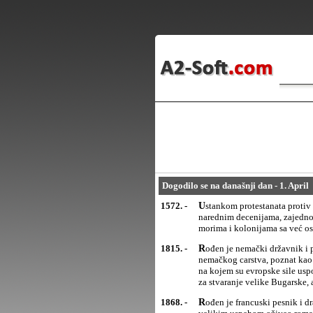
Dogodilo se na današnji dan - 1. April
1572. -
Ustankom protestanata protiv španskog kralja Filipa II Holandija je počela borbu za samostalnost. U
narednim decenijama, zajedno
morima i kolonijama sa već o
1815. -
Rođen je nemački državnik i političar Oto fon Bizmark,(Otto von Bismark) prvi kancelar ujedinjenog
nemačkog carstva, poznat kao
na kojem su evropske sile usp
za stvaranje velike Bugarske, 
1868. -
Rođen je francuski pesnik i dramski pisac Edmon Rostan(Edmond Rostand), koji je u jeku naturalizma s