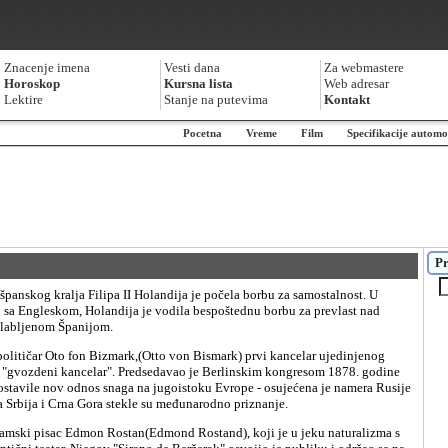
Znacenje imena
Vesti dana
Za webmastere
Horoskop
Kursna lista
Web adresar
Lektire
Stanje na putevima
Kontakt
Pocetna
Vreme
Film
Specifikacije automo
Pr
 sa Engleskom, Holandija je vodila bespoštednu borbu za prevlast nad
slabljenom Španijom.
 "gvozdeni kancelar". Predsedavao je Berlinskim kongresom 1878. godine
ostavile nov odnos snaga na jugoistoku Evrope - osujećena je namera Rusije
a Srbija i Crna Gora stekle su međunarodno priznanje.