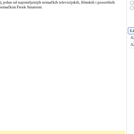
 nemačkim Frenk Sinatrom.
Li
A
A