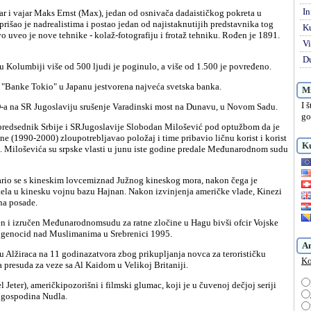
In
rišao je nadrealistima i postao jedan od najistaknutijih predstavnika tog
K
o uveo je nove tehnike - kolaž-fotografiju i frotaž tehniku. Rođen je 1891.
Vi
Du
 u Kolumbiji više od 500 ljudi je poginulo, a više od 1.500 je povređeno.
i "Banke Tokio" u Japanu jestvorena najveća svetska banka.
Mi
I 
a na SR Jugoslaviju srušenje Varadinski most na Dunavu, u Novom Sadu.
go
e (1990-2000) zloupotrebljavao položaj i time pribavio ličnu korist i korist
Ku
je. Miloševića su srpske vlasti u junu iste godine predale Međunarodnom sudu
etela u kinesku vojnu bazu Hajnan. Nakon izvinjenja američke vlade, Kinezi
ana posade.
 genocid nad Muslimanima u Srebrenici 1995.
A
Ko
a presuda za veze sa Al Kaidom u Velikoj Britaniji.
 gospodina Nudla.