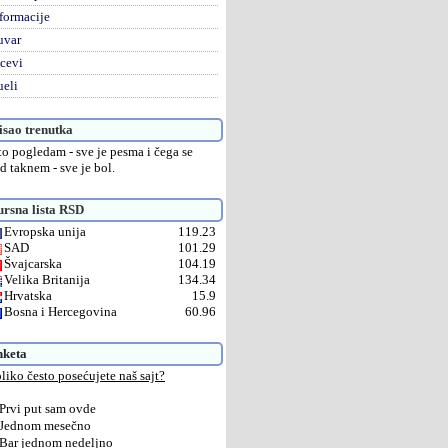
formacije
uvar
cevi
eli
sao trenutka
što pogledam - sve je pesma i čega se
d taknem - sve je bol.
rsna lista RSD
Evropska unija
119.23
SAD
101.29
Švajcarska
104.19
Velika Britanija
134.34
Hrvatska
15.9
Bosna i Hercegovina
60.96
nketa
liko često posećujete naš sajt?
Prvi put sam ovde
Jednom mesečno
Bar jednom nedeljno