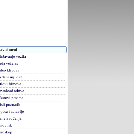
avni meni
ržavanje vozila
da večeras
deo klipovi
 današnji dan
tlovi filmova
ownload arhiva
kstovi pesama
sli poznatih
pota i zdravlje
aneta rođenja
anovnik
oroskop