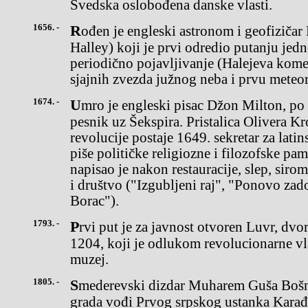
Švedska oslobođena danske vlasti.
1656. -
Rođen je engleski astronom i geofizičar Edmond Halej, (Edmond
Halley) koji je prvi odredio putanju jed
periodično pojavljivanje (Halejeva komet
sjajnih zvezda južnog neba i prvu meteo
1674. -
Umro je engleski pisac Džon Milton, po mnogima najveći engleski
pesnik uz Šekspira. Pristalica Olivera K
revolucije postaje 1649. sekretar za lati
piše političke religiozne i filozofske pam
napisao je nakon restauracije, slep, siro
i društvo ("Izgubljeni raj", "Ponovo zad
Borac").
1793. -
Prvi put je za javnost otvoren Luvr, dvorac francuskih kraljeva od
1204, koji je odlukom revolucionarne vl
muzej.
1805. -
Smederevski dizdar Muharem Guša Bošnjak predao je ključeve
grada vođi Prvog srpskog ustanka Kara