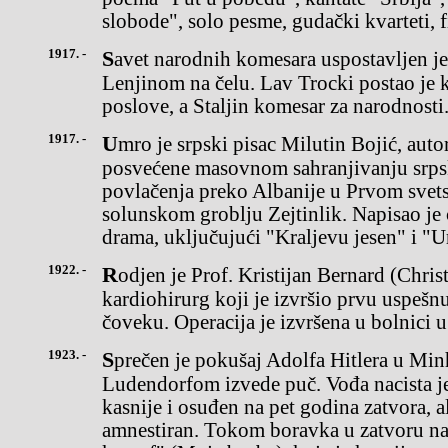
slobode", solo pesme, gudački kvarteti, 
1917. -
Savet narodnih komesara uspostavljen je kao nova vlada Rusije s
Lenjinom na čelu. Lav Trocki postao je 
poslove, a Staljin komesar za narodnosti
1917. -
Umro je srpski pisac Milutin Bojić, autor poeme "Plava grobnica"
posvećene masovnom sahranjivanju srpsk
povlačenja preko Albanije u Prvom svets
solunskom groblju Zejtinlik. Napisao je č
drama, uključujući "Kraljevu jesen" i "
1922. -
Rodjen je Prof. Kristijan Bernard (Christiaan Barnard),
kardiohirurg koji je izvršio prvu uspešnu
čoveku. Operacija je izvršena u bolnici u
1923. -
Sprečen je pokušaj Adolfa Hitlera u Minhenu da s generalom
Ludendorfom izvede puč. Vođa nacista je
kasnije i osuđen na pet godina zatvora, a
amnestiran. Tokom boravka u zatvoru na