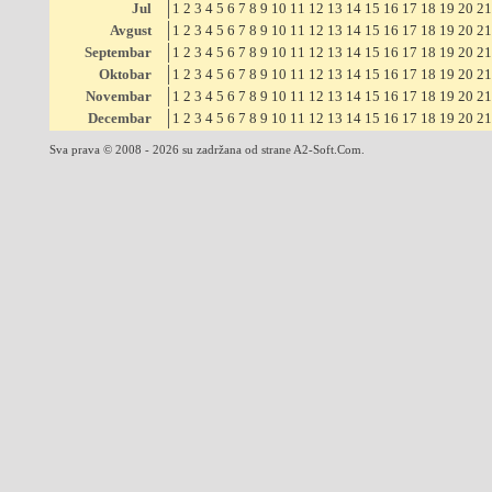
Jul
1
2
3
4
5
6
7
8
9
10
11
12
13
14
15
16
17
18
19
20
21
Avgust
1
2
3
4
5
6
7
8
9
10
11
12
13
14
15
16
17
18
19
20
21
Septembar
1
2
3
4
5
6
7
8
9
10
11
12
13
14
15
16
17
18
19
20
21
Oktobar
1
2
3
4
5
6
7
8
9
10
11
12
13
14
15
16
17
18
19
20
21
Novembar
1
2
3
4
5
6
7
8
9
10
11
12
13
14
15
16
17
18
19
20
21
Decembar
1
2
3
4
5
6
7
8
9
10
11
12
13
14
15
16
17
18
19
20
21
Sva prava © 2008 - 2026 su zadržana od strane A2-Soft.Com.