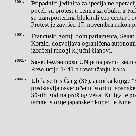
2001. -
Pripadnici jedinica za specijalne operacije Srbije("Crvene beretke")
počeli su protest u centru za obuku u Kul
su transporterima blokirali ceo centar i
Protest je završen 17. novembra nakon p
2001. -
Francuski gornji dom parlamenta, Senat, ušvojio je zakonkojim se
Korzici dozvoljava ograničena autonomij
izbačeni mnogi ključni članovi.
2002. -
Savet bezbednosti UN je na javnoj sednici jednoglasno usvojio
Rezoluciju 1441 o razoružanju Iraka.
2004. -
Ubila se Iris Čang (36), autorka knjige "Silovanje Nankinga", koja
predstavlja osvedočenu istoriju japanske
30-tih godina prošlog veka. Knjiga je po
tamne istorije japanske okupacije Kine.