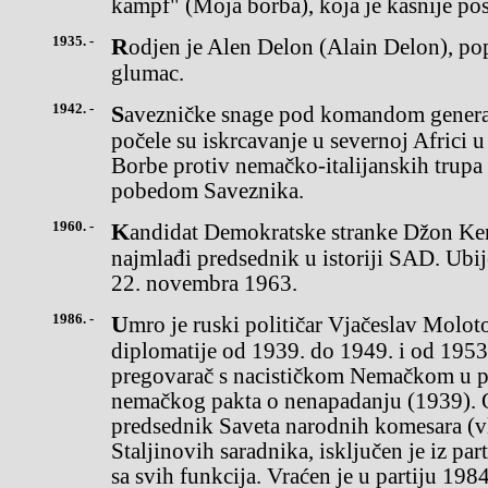
kampf" (Moja borba), koja je kasnije pos
1935. -
Rodjen je Alen Delon (Alain Delon), popularni francuski filmski
glumac.
1942. -
Savezničke snage pod komandom generala Dvajta Ajzenhauera
počele su iskrcavanje u severnoj Africi
Borbe protiv nemačko-italijanskih trupa
pobedom Saveznika.
1960. -
Kandidat Demokratske stranke Džon Kenedi postao je u 43. godini
najmlađi predsednik u istoriji SAD. Ubij
22. novembra 1963.
1986. -
Umro je ruski političar Vjačeslav Molotov, šef sovjetske
diplomatije od 1939. do 1949. i od 1953
pregovarač s nacističkom Nemačkom u p
nemačkog pakta o nenapadanju (1939). O
predsednik Saveta narodnih komesara (vl
Staljinovih saradnika, isključen je iz par
sa svih funkcija. Vraćen je u partiju 1984