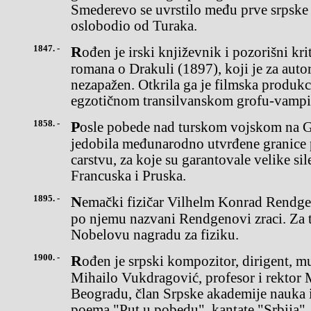
Smederevo se uvrstilo među prve srpske 
oslobodio od Turaka.
1847. -
Rođen je irski književnik i pozorišni kritičar Bram Stoker, autor
romana o Drakuli (1897), koji je za aut
nezapažen. Otkrila ga je filmska produkci
egzotičnom transilvanskom grofu-vampi
1858. -
Posle pobede nad turskom vojskom na Grahovu, Crna Gora
jedobila međunarodno utvrđene granic
carstvu, za koje su garantovale velike sile
Francuska i Pruska.
1895. -
Nemački fizičar Vilhelm Konrad Rendgen otkrio je X zrake koji su
po njemu nazvani Rendgenovi zraci. Za t
Nobelovu nagradu za fiziku.
1900. -
Rođen je srpski kompozitor, dirigent, muzički pedagog i kritičar
Mihailo Vukdragović, profesor i rektor
Beogradu, član Srpske akademije nauka i
poema "Put u pobedu", kantate "Srbija", 