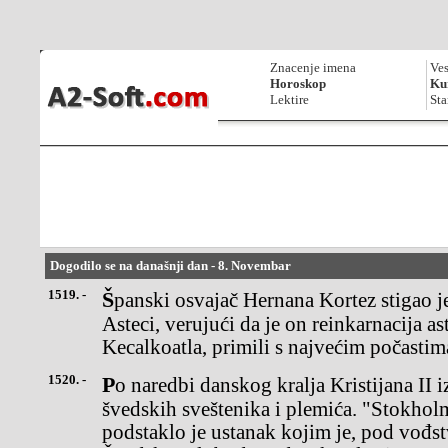
Znacenje imena
Ves
Horoskop
Kur
Lektire
Sta
Dogodilo se na današnji dan - 8. Novembar
1519. -
Španski osvajač Hernana Kortez stigao je u Meksiko, gde su ga
Asteci, verujući da je on reinkarnacija a
Kecalkoatla, primili s najvećim počastim
1520. -
Po naredbi danskog kralja Kristijana II izvršen je pokolj više od 80
švedskih sveštenika i plemića. "Stokhol
podstaklo je ustanak kojim je, pod vođ