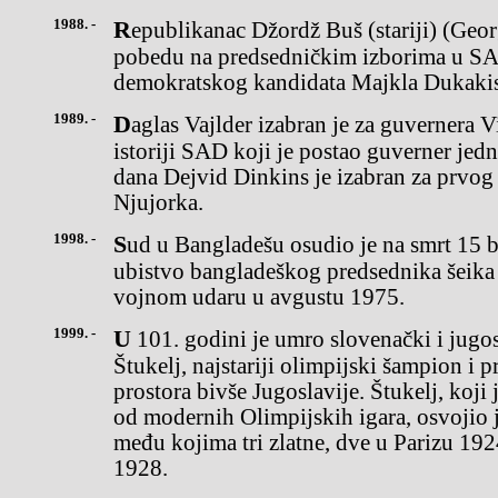
1988. -
Republikanac Džordž Buš (stariji) (George Bush Sr.) je odneo
pobedu na predsedničkim izborima u SA
demokratskog kandidata Majkla Dukakis
1989. -
Daglas Vajlder izabran je za guvernera Virdžinije, kao prvi crnac u
istoriji SAD koji je postao guverner jed
dana Dejvid Dinkins je izabran za prvog
Njujorka.
1998. -
Sud u Bangladešu osudio je na smrt 15 bivših oficira, optuženih za
ubistvo bangladeškog predsednika šeik
vojnom udaru u avgustu 1975.
1999. -
U 101. godini je umro slovenački i jugoslovenski gimnastičar Leon
Štukelj, najstariji olimpijski šampion i 
prostora bivše Jugoslavije. Štukelj, koj
od modernih Olimpijskih igara, osvojio j
među kojima tri zlatne, dve u Parizu 19
1928.