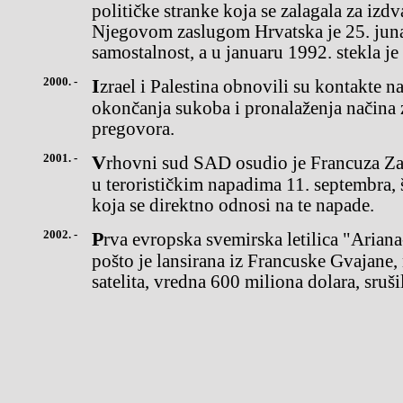
političke stranke koja se zalagala za izd
Njegovom zaslugom Hrvatska je 25. juna
samostalnost, a u januaru 1992. stekla j
2000. -
Izrael i Palestina obnovili su kontakte na višem nivou u cilju
okončanja sukoba i pronalaženja načina 
pregovora.
2001. -
Vrhovni sud SAD osudio je Francuza Zakariasa Musauia za učešće
u terorističkim napadima 11. septembra,
koja se direktno odnosi na te napade.
2002. -
Prva evropska svemirska letilica "Ariana-5" eksplodirala je odmah
pošto je lansirana iz Francuske Gvajane,
satelita, vredna 600 miliona dolara, sruši