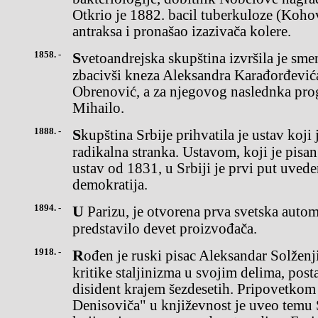
Otkrio je 1882. bacil tuberkuloze (Kohov 
antraksa i pronašao izazivača kolere.
1858. -
Svetoandrejska skupština izvršila je smenu dinastije u Srbiji
zbacivši kneza Aleksandra Karađorđevića
Obrenović, a za njegovog naslednka prog
Mihailo.
1888. -
Skupština Srbije prihvatila je ustav koji je predložila Narodna
radikalna stranka. Ustavom, koji je pisan
ustav od 1831, u Srbiji je prvi put uved
demokratija.
1894. -
U Parizu, je otvorena prva svetska automobilska izložba na kojoj se
predstavilo devet proizvođača.
1918. -
Rođen je ruski pisac Aleksandar Solženjicin, koji je zbog oštre
kritike staljinizma u svojim delima, post
disident krajem šezdesetih. Pripovetkom
Denisoviča" u književnost je uveo temu S