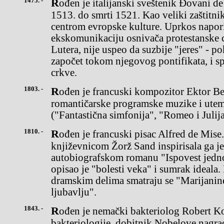
1475. -
Rođen je italijanski sveštenik Đovani de Mediči, papa Lav X od
1513. do smrti 1521. Kao veliki zaštitni
centrom evropske kulture. Uprkos napor
ekskomunikaciju osnivača protestanske
Lutera, nije uspeo da suzbije "jeres" - p
započet tokom njegovog pontifikata, i sp
crkve.
1803. -
Rođen je francuski kompozitor Ektor Berlioz (Hector), tvorac
romantičarske programske muzike i utem
("Fantastična simfonija", "Romeo i Julija
1810. -
Rođen je francuski pisac Alfred de Mise. Nesrećna ljubav s
književnicom Žorž Sand inspirisala ga je
autobiografskom romanu "Ispovest jedn
opisao je "bolesti veka" i sumrak ideala
dramskim delima smatraju se "Marijanine 
ljubavlju".
1843. -
Rođen je nemački bakteriolog Robert Koh, jedan od osnivača
bakteriologije, dobitnik Nobelove nagra