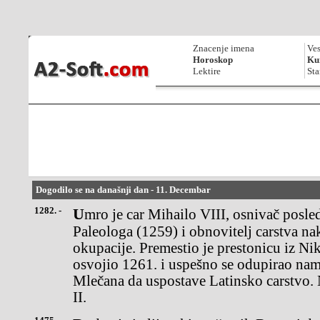
Znacenje imena
Ves
Horoskop
Kur
Lektire
Sta
Dogodilo se na današnji dan - 11. Decembar
1282. -
Umro je car Mihailo VIII, osnivač poslednje vizantijske dinastije
Paleologa (1259) i obnovitelj carstva na
okupacije. Premestio je prestonicu iz Nik
osvojio 1261. i uspešno se odupirao na
Mlečana da uspostave Latinsko carstvo. 
II.