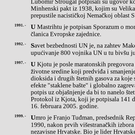
Lubomir Štrougal potpisali su ugovor k
Minhenski pakt iz 1938, kojim su Velika
prepustile nacističkoj Nemačkoj oblast 
1991. -
U Mastrihtu je potpisan Sporazum o monetarnoj i političkoj uniji
članica Evropske zajednice.
1992. -
Savet bezbednosti UN je, na zahtev Makedonije, odobrio
upućivanje 800 vojnika UN u tu bivšu j
1997. -
U Kjotu je posle maratonskih pregovora potpisan Protokol o zaštiti
životne sredine koji predviđa i smanjenj
dioksida i drugih štetnih gasova za koje 
efekte "staklene bašte" i globalno zagrev
potpis uz objašnjenje da bi to nanelo šte
Protokol iz Kjota, koji je potpisala 141 
16. februara 2005. godine.
1999. -
Umro je Franjo Tuđman, predsednik Republike Hrvatske od aprila
1990, nakon prvih višestranačkih izbora
nezavisne Hrvatske. Bio je lider Hrvatsk