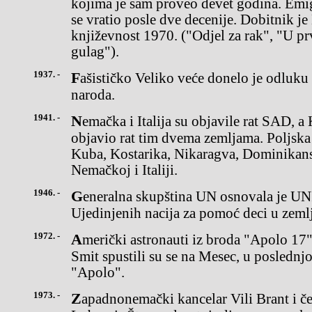
kojima je sam proveo devet godina. Emig
se vratio posle dve decenije. Dobitnik j
književnost 1970. ("Odjel za rak", "U p
gulag").
1937. -
Fašističko Veliko veće donelo je odluku da se Italija povuče iz Lige
naroda.
1941. -
Nemačka i Italija su objavile rat SAD, a Kongres SAD je istog dana
objavio rat tim dvema zemljama. Poljska j
Kuba, Kostarika, Nikaragva, Dominikan
Nemačkoj i Italiji.
1946. -
Generalna skupština UN osnovala je UNICEF - Međunarodni fond
Ujedinjenih nacija za pomoć deci u zeml
1972. -
Američki astronauti iz broda "Apolo 17" Eugen Kernon i Harison
Smit spustili su se na Mesec, u poslednj
"Apolo".
1973. -
Zapadnonemački kancelar Vili Brant i čehoslovački premijer