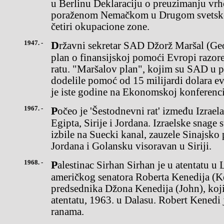
u Berlinu Deklaraciju o preuzimanju v
poraženom Nemačkom u Drugom svetskom
četiri okupacione zone.
1947. -
Državni sekretar SAD Džorž Maršal (George Marshall) izneo je
plan o finansijskoj pomoći Evropi razo
ratu. "Maršalov plan", kojim su SAD u 
dodelile pomoć od 15 milijardi dolara 
je iste godine na Ekonomskoj konferencij
1967. -
Počeo je 'Šestodnevni rat' između Izraela i arapskih zemalja -
Egipta, Sirije i Jordana. Izraelske snage 
izbile na Suecki kanal, zauzele Sinajsko
Jordana i Golansku visoravan u Siriji.
1968. -
Palestinac Sirhan Sirhan je u atentatu u Los Anđelesu smrtno ranio
američkog senatora Roberta Kenedija (K
predsednika Džona Kenedija (John), koji
atentatu, 1963. u Dalasu. Robert Kenedi
ranama.