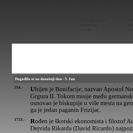
Znacenje imena
Ves
Horoskop
Kur
Lektire
Sta
Dogodilo se na današnji dan - 5. Jun
754. -
Ubijen je Bonifacije, nazvan Apostol Nemačke, misionar pape
Grgura II. Tokom misije među germans
osnovao je biskupije u više mesta na g
ga je jedan paganin Frizijac.
1723. -
Rođen je škotski ekonomista i filozof Adam Smit (Smith), uz
Dejvida Rikarda (David Ricardo) najpozn