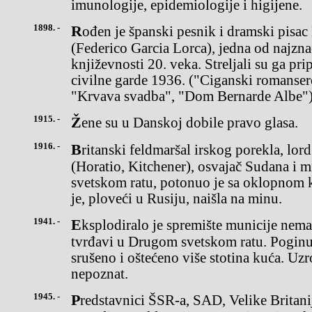
imunologije, epidemiologije i higijene.
1898. -
Rođen je španski pesnik i dramski pisac Federiko Garsija Lorka
(Federico Garcia Lorca), jedna od najzna
književnosti 20. veka. Streljali su ga pr
civilne garde 1936. ("Ciganski romanser
"Krvava svadba", "Dom Bernarde Albe")
1915. -
Žene su u Danskoj dobile pravo glasa.
1916. -
Britanski feldmaršal irskog porekla, lord Horejšo Herbert Kičener
(Horatio, Kitchener), osvajač Sudana i m
svetskom ratu, potonuo je sa oklopnom 
je, ploveći u Rusiju, naišla na minu.
1941. -
Eksplodiralo je spremište municije nemačke vojske u smederevskoj
tvrđavi u Drugom svetskom ratu. Poginulo
srušeno i oštećeno više stotina kuća. Uzr
nepoznat.
1945. -
Predstavnici ŠSR-a, SAD, Velike Britanije i Francuske potpisali su