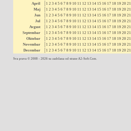
April
1
2
3
4
5
6
7
8
9
10
11
12
13
14
15
16
17
18
19
20
21
Maj
1
2
3
4
5
6
7
8
9
10
11
12
13
14
15
16
17
18
19
20
21
Jun
1
2
3
4
5
6
7
8
9
10
11
12
13
14
15
16
17
18
19
20
21
Jul
1
2
3
4
5
6
7
8
9
10
11
12
13
14
15
16
17
18
19
20
21
Avgust
1
2
3
4
5
6
7
8
9
10
11
12
13
14
15
16
17
18
19
20
21
Septembar
1
2
3
4
5
6
7
8
9
10
11
12
13
14
15
16
17
18
19
20
21
Oktobar
1
2
3
4
5
6
7
8
9
10
11
12
13
14
15
16
17
18
19
20
21
Novembar
1
2
3
4
5
6
7
8
9
10
11
12
13
14
15
16
17
18
19
20
21
Decembar
1
2
3
4
5
6
7
8
9
10
11
12
13
14
15
16
17
18
19
20
21
Sva prava © 2008 - 2026 su zadržana od strane A2-Soft.Com.