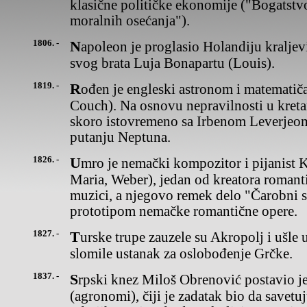
klasične političke ekonomije ("Bogatstv
moralnih osećanja").
1806. -
Napoleon je proglasio Holandiju kraljevinom i za kralja postavio
svog brata Luja Bonapartu (Louis).
1819. -
Rođen je engleski astronom i matematičar Džon Kauč Adams (John
Couch). Na osnovu nepravilnosti u kreta
skoro istovremeno sa Irbenom Leverjeom
putanju Neptuna.
1826. -
Umro je nemački kompozitor i pijanist Karl Marija fon Veber (Carl
Maria, Weber), jedan od kreatora romant
muzici, a njegovo remek delo "Čarobni st
prototipom nemačke romantične opere.
1827. -
Turske trupe zauzele su Akropolj i ušle u Atinu, nakon što su
slomile ustanak za oslobođenje Grčke.
1837. -
Srpski knez Miloš Obrenović postavio je prve ekonome
(agronomi), čiji je zadatak bio da savetuj