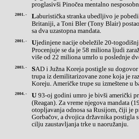
proglasivši Pinočea mentalno nesposobn
2001. -
Laburistička stranka ubedljivo je pobedila na izborima u Velikoj
Britaniji, a Toni Bler (Tony Blair) postao
sa dva uzastopna mandata.
2001. -
Ujedinjene nacije obeležile 20-togodišnjicu pojave AIDS-a.
Procenjuje se da je 58 miliona ljudi zar
više od 22 miliona umrlo u poslednje dv
2003. -
SAD i Južna Koreja postigle su dogovor o izmeštanju američkih
trupa iz demilitarizovane zone koja je r
Koreju. Američke trupe su izmeštene u b
2004. -
U 93-oj godini umro je bivši američki predsednik Ronald Regan
(Reagan). Za vreme njegova mandata (19
otopljavanja odnosa sa Rusijom, čiji je 
Gorbačov, a dvojica državnika postigla s
cilju zaustavljanja trke u naoružanju.