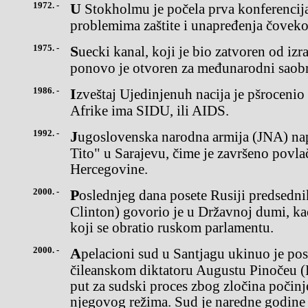
1972. -
U Stokholmu je počela prva konferencija UN posvećena
problemima zaštite i unapređenja čoveko
1975. -
Suecki kanal, koji je bio zatvoren od izraelsko-arapskog rata 1967,
ponovo je otvoren za međunarodni saobr
1986. -
Izveštaj Ujedinjenuh nacija je pšrocenio da 50.000 stanovnika
Afrike ima SIDU, ili AIDS.
1992. -
Jugoslovenska narodna armija (JNA) napustila je kasarnu "Maršal
Tito" u Sarajevu, čime je završeno povla
Hercegovine.
2000. -
Poslednjeg dana posete Rusiji predsednik SAD Bil Klinton (Bill
Clinton) govorio je u Državnoj dumi, ka
koji se obratio ruskom parlamentu.
2000. -
Apelacioni sud u Santjagu ukinuo je poslanički imunitet bivšem
čileanskom diktatoru Augustu Pinočeu (P
put za sudski proces zbog zločina počin
njegovog režima. Sud je naredne godine