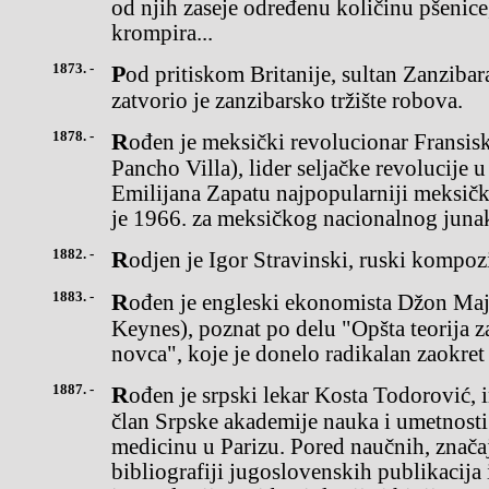
od njih zaseje određenu količinu pšenice
krompira...
1873. -
Pod pritiskom Britanije, sultan Zanzibara Said bin Bargaš (Bargash)
zatvorio je zanzibarsko tržište robova.
1878. -
Rođen je meksički revolucionar Fransisko Pančo Vilja (Francisco
Pancho Villa), lider seljačke revolucije
Emilijana Zapatu najpopularniji meksičk
je 1966. za meksičkog nacionalnog juna
1882. -
Rodjen je Igor Stravinski, ruski kompozi
1883. -
Rođen je engleski ekonomista Džon Majnard Kejnz (John Maynard
Keynes), poznat po delu "Opšta teorija z
novca", koje je donelo radikalan zaokret
1887. -
Rođen je srpski lekar Kosta Todorović, infektolog i mikrobiolog,
član Srpske akademije nauka i umetnosti
medicinu u Parizu. Pored naučnih, znača
bibliografiji jugoslovenskih publikacija 