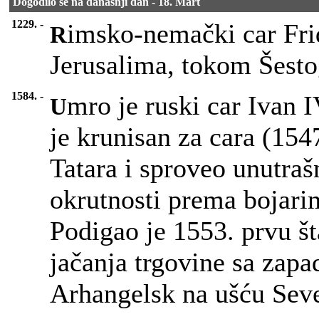
Dogodilo se na današnji dan - 18. Mart
1229. -
imsko-nemački car Frid
R
Jerusalima, tokom Šestog
1584. -
mro je ruski car Ivan I
U
je krunisan za cara (154
Tatara i sproveo unutraš
okrutnosti prema bojar
Podigao je 1553. prvu št
jačanja trgovine sa zap
Arhangelsk na ušću Sev