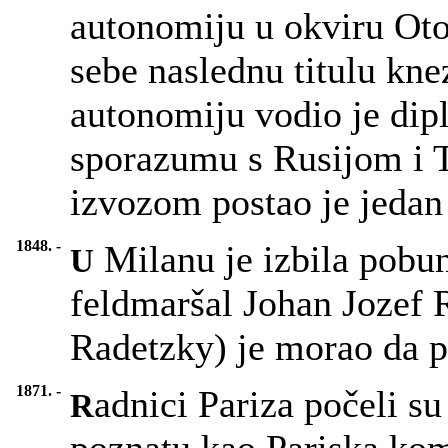
autonomiju u okviru Oto
sebe naslednu titulu kn
autonomiju vodio je dip
sporazumu s Rusijom i
izvozom postao je jedan 
1848. -
Milanu je izbila pobuna
U
feldmaršal Johan Jozef 
Radetzky) je morao da p
1871. -
adnici Pariza počeli su
R