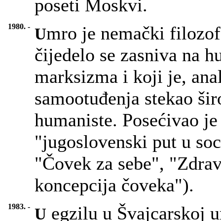
poseti Moskvi.
1980. -
mro je nemački filozo
U
čijedelo se zasniva na 
marksizma i koji je, an
samootuđenja stekao širo
humaniste. Posećivao je 
"jugoslovenski put u so
"Čovek za sebe", "Zdra
koncepcija čoveka").
1983. -
egzilu u Švajcarskoj um
U