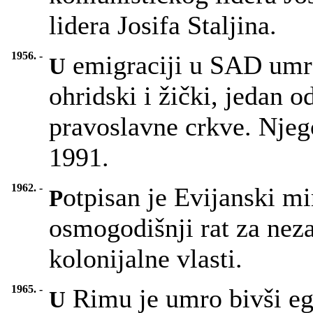
lidera Josifa Staljina.
1956. -
emigraciji u SAD umro
U
ohridski i žički, jedan 
pravoslavne crkve. Njeg
1991.
1962. -
otpisan je Evijanski m
P
osmogodišnji rat za neza
kolonijalne vlasti.
1965. -
Rimu je umro bivši egi
U