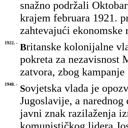
snažno podržali Oktobars
krajem februara 1921. pr
zahtevajući ekonomske 
1922. -
ritanske kolonijalne vl
B
pokreta za nezavisnost 
zatvora, zbog kampanje 
1948. -
ovjetska vlada je opozv
S
Jugoslavije, a narednog d
javni znak razilaženja 
komunističkog lidera Jos