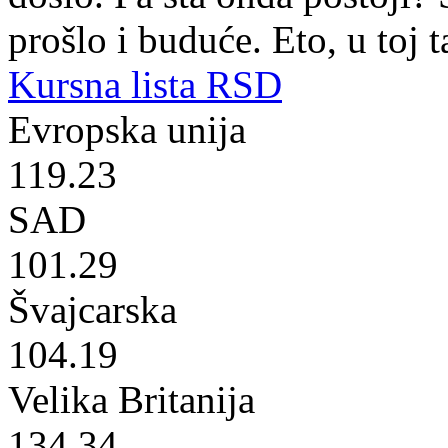
prošlo i buduće. Eto, u toj t
Kursna lista RSD
Evropska unija
119.23
SAD
101.29
Švajcarska
104.19
Velika Britanija
134.34