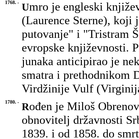
1768. -
mro je engleski knjiže
U
(Laurence Sterne), koji
putovanje" i "Tristram Š
evropske književnosti. P
junaka anticipirao je ne
smatra i prethodnikom 
Virdžinije Vulf (Virgini
1780. -
ođen je Miloš Obrenov
R
obnovitelj državnosti Sr
1839. i od 1858. do smrti