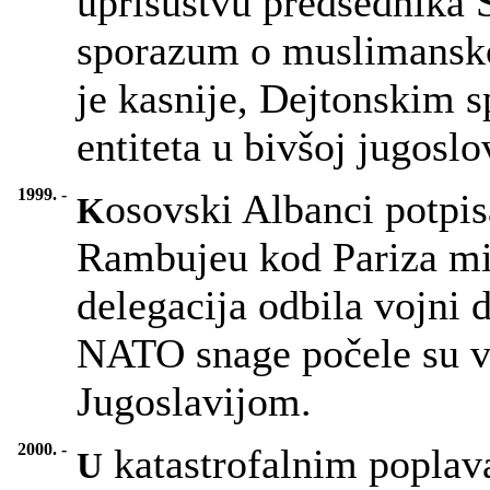
uprisustvu predsednika 
sporazum o muslimansko-
je kasnije, Dejtonskim 
entiteta u bivšoj jugosl
1999. -
osovski Albanci potpis
K
Rambujeu kod Pariza mi
delegacija odbila vojni 
NATO snage počele su v
Jugoslavijom.
2000. -
katastrofalnim popla
U