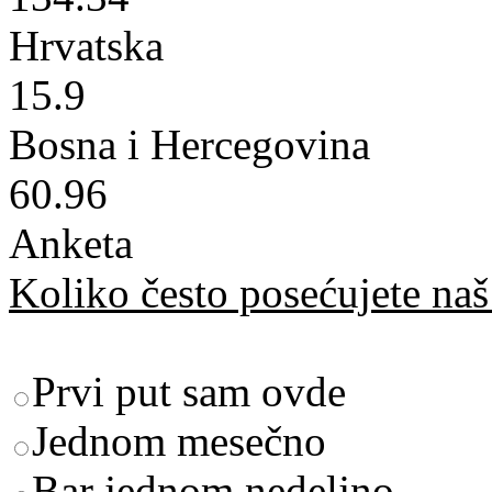
Hrvatska
15.9
Bosna i Hercegovina
60.96
Anketa
Koliko često posećujete naš 
Prvi put sam ovde
Jednom mesečno
Bar jednom nedeljno