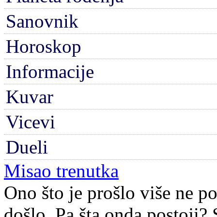
Sanovnik
Horoskop
Informacije
Kuvar
Vicevi
Dueli
Misao trenutka
Ono što je prošlo više ne pos
došlo. Pa šta onda postoji? 