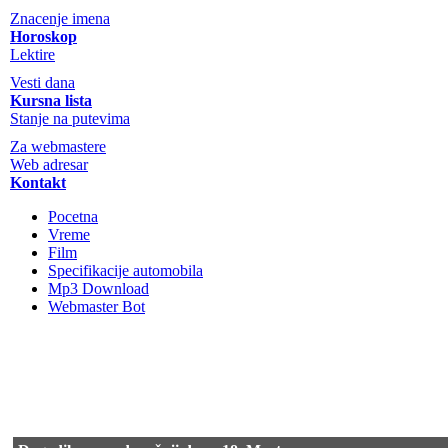
Znacenje imena
Horoskop
Lektire
Vesti dana
Kursna lista
Stanje na putevima
Za webmastere
Web adresar
Kontakt
Pocetna
Vreme
Film
Specifikacije automobila
Mp3 Download
Webmaster Bot