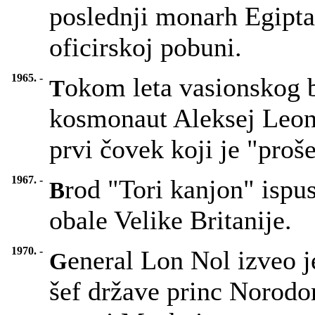
poslednji monarh Egipta,
oficirskoj pobuni.
1965. -
okom leta vasionskog 
T
kosmonaut Aleksej Leonov
prvi čovek koji je "pro
1967. -
rod "Tori kanjon" ispus
B
obale Velike Britanije.
1970. -
eneral Lon Nol izveo 
G
šef države princ Norodo