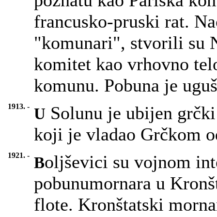
poznatu kao Pariska kom
francusko-pruski rat. Na
"komunari", stvorili su 
komitet kao vrhovno telo,
komunu. Pobuna je uguš
1913. -
Solunu je ubijen grčki
U
koji je vladao Grčkom o
1921. -
oljševici su vojnom in
B
pobunumornara u Kronšta
flote. Kronštatski mornar