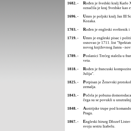
1682. -
Rođen je švedski kralj Karlo XII (Karl). Njegova vladavina (1697-1718), tokom koje je uglavnom ratovao,
označila je kraj Svedske kao 
1696. -
Umro je poljski kralj Jan III Sobjeski (Sobieski), proslavljeni vojskovođa protiv Šveđana, Turaka, Tatara i
Kozaka.
1703. -
Rođen je engleski sveštenik 
1719. -
Umro je engleski pisac i političar Džozef Adison (Joseph Addison). Sa Ričardom Stilom (Richard Steele)
osnovao je 1711. list "Spektat
novog književnog žanra - nov
1789. -
Poslanici Trećeg staleža u francuskom parlamentu proglasili su Narodnu skupštinu i ukinuli kralju pravo
veta.
1818. -
Rođen je francuski kompozitor Šarl Guno (Charles Gounod), autor popularnih opera "Faust" i "Romeo i
Julija".
1825. -
Potpisan je Ženevski protokol kojim je zabranjena upotreba bojnih otrova u ratu. Protokol je potpisalo 29
zemalja.
1843. -
Počela je pobuna domorodaca Maora protiv Britanaca na Novom Zelandu. Maori su poraženi 1871. posle
čega su se povukli u unutrašnj
1848. -
Austrijske trupe pod komandom generala Alfreda Vindišgreca (Windischgraetz) ugušile su ustanak Čeha u
Pragu.
1867. -
Engleski hirurg Džozef Lister (Joseph) upotrebio je prviput u istoriji medicine antiseptik kada je operisao
svoju sestru Izabelu.