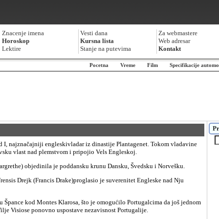
Znacenje imena
Vesti dana
Za webmastere
Horoskop
Kursna lista
Web adresar
Lektire
Stanje na putevima
Kontakt
Pocetna
Vreme
Film
Specifikacije automo
Pr
evsku vlast nad plemstvom i pripojio Vels Engleskoj.
(Margrethe) objedinila je poddansku krunu Dansku, Švedsku i Norvešku.
je Visiose ponovno uspostave nezavisnost Portugalije.