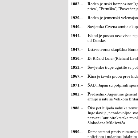
1882. -
Rođen je ruski kompozitor Igor Fjodorovič Stravinski, jedan od vodećih muzičkih stvaralaca 20. veka "Žar
ptica", "Petruška", "Posvećenje
1929. -
Rođen je jermenski velemajst
1940. -
Sovjetska Crvena armija okupi
1944. -
Island je postao nezavisna republika nakon što su njegovi stanovnici na referendumu odlučili da se odvoje
od Danske.
1947. -
Ustavotvorna skupština Burm
1950. -
Dr Ričard Loler (Richard Law
1953. -
Sovjetske trupe ugušile su p
1967. -
Kina je izvela probu prve h
1971. -
SAD i Japan su potpisali spo
1982. -
Predsednik Argentine general Leopoldo Galtijeri (Galtieri) podneo je ostavku posle poraza argentinske
armije u ratu sa Velikom Brit
1988. -
Oko pet hiljada radnika zemunske fabrike "Zmaj" demonstriralo je ispred zgrade Skupštine SFR
Jugoslavije, nezadovoljno svo
nazvani "antibirokratska revol
Slobodana Miloševića.
1990. -
Demonstranti protiv rumunske vlade vratili su se na ulice Bukurešta, nekoliko dana posle sukoba s
policijom i rudarima lojalnim 