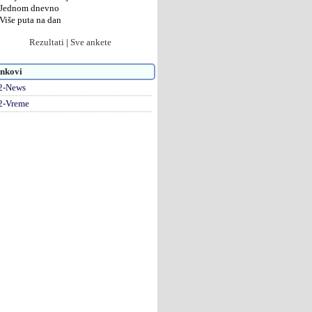
Jednom dnevno
Više puta na dan
Rezultati
|
Sve ankete
nkovi
2-News
2-Vreme