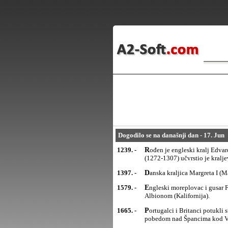
Dogodilo se na današnji dan - 17. Jun
1239. -
Rođen je engleski kralj Edvard I, najznačajniji engleskivladar iz dinastije Plantagenet. Tokom vladavine
(1272-1307) učvrstio je kralj
1397. -
Danska kraljica Margreta I 
1579. -
Engleski moreplovac i gusar Frensis Drejk (Francis Drake)proglasio je suverenitet Engleske nad Nju
Albionom (Kalifornija).
1665. -
Portugalci i Britanci potukli su Špance kod Montes Klarosa, što je omogućilo Portugalcima da još jednom
pobedom nad Špancima kod Vil