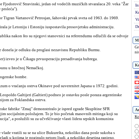
In
 proleća").
K
or Tigran Vartanovič Petrosjan, šahovski prvak sveta od 1963. do 1969.
Vi
Du
rala je Letoniju i Estoniju iuspostavila prosovjetsku administraciju.
Mi
Gr
e donela je odluku da proglasi nezavisnu Republiku Burmu.
ni
ler) izveo je u Čikagu prvuoperaciju presađivanja bubrega.
Ku
obunu u Istočnoj Nemačkoj.
idrogenske bombe.
razum o vraćanju ostrva Okinave pod suverenitet Japana u 1972. godini.
anijom za Foklandska ostrva.
A
jim socijalnim položajem. To je bio početak masovnih mitinga koji su
Ko
ucija", a poslužili su za učvršćivanje vlasti lidera srpskih komunista
vladi u kojima je poginulo petoro ljudi, a nekoliko desetina ranjeno.