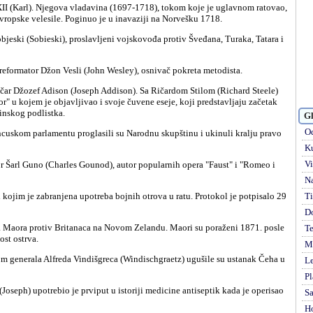
evropske velesile. Poginuo je u inavaziji na Norvešku 1718.
i reformator Džon Vesli (John Wesley), osnivač pokreta metodista.
or" u kojem je objavljivao i svoje čuvene eseje, koji predstavljaju začetak
inskog podlistka.
Gl
Od
Ku
Vi
Na
Ti
D
Te
ost ostrva.
Mi
Le
Pl
S
H