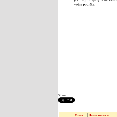
(Paul Njolfonjitz) da iračke 
vojne podrške.
Share
Mesec
Dan u mesecu