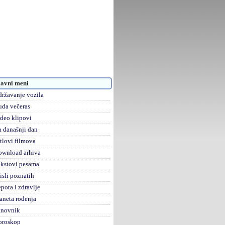
avni meni
ržavanje vozila
da večeras
deo klipovi
 današnji dan
tlovi filmova
ownload arhiva
kstovi pesama
sli poznatih
pota i zdravlje
aneta rođenja
anovnik
oroskop