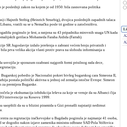
 Libanu, vratili su se u Nemačku posle tri godine u zatočeništvu.
Li
A
somalijskih gerilaca Mohameda Faraha Aidida (Farrah).
A
 bila prva velika akcija vlasti protiv prava na slobodu informisanja u
egrutaciju.
arhija postala politički aktivna u jednoj od zemalja istočne Evrope. Simeon
n za premijera Bugarske.
TO intervencije na Kosovu 1999.
a.
d se dogodio nakon izjave zamenika ministra odbrane SAD Pola Volfovica