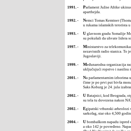
1991. -
Parlament Južne Afrike ukinuo je poslednji zakon na kojem je od 1950. bila zasnovana politika
aparthejda.
1992. -
Nemci Tomas Kemtner (Thomas) i Hajnrih Stribig (Heinrich Struebig), dvojica poslednjih zapadnih talaca
u rukama islamskih terorista u
1993. -
U glavnom gradu Somalije Mogadišu poginulo je šest, a ranjena su 43 pripadnika mirovnih snaga UN kada
su pokušali da uhvate lidera 
1997. -
Ministarstvo za telekomunikacije SR Jugoslavije izdalo jerešenja o zabrani većem broju privatnih i
nezavisnih radio stanica. To je
Jugoslaviji.
1999. -
Međunarodna organizacija rada usvojila je sporazum ozabrani najgorih formi prisilnog rada dece,
uključujući ropstvo i nasilnu r
2001. -
Na parlamentarnim izborima u Bugarskoj pobedio je Nacionalni pokret bivšeg bugarskog cara Simeona II,
čime je po prvi put bivša mon
Saks Koburg je 24. jula izabra
2002. -
U Batajnici, kod Beograda, otpočela je ekshumacija iobdukcija leševa za koje se veruje da su Albanci čija
su tela tu dovezena nakon NA
2002. -
Egipatski vrhunski arheolozi su saopštili da su u blizini piramida u Gizi pronašli najstariji nedirnut
sarkofag, star oko 4,500 godin
2004. -
U bombaškom napadu ispred centra za regrutaciju iračkevojske u Bagdadu poginula je najmanje 41 osoba,
a oko 142 je povređeno. Napa