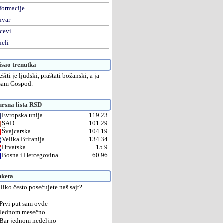
formacije
uvar
cevi
eli
sao trenutka
ešiti je ljudski, praštati božanski, a ja
sam Gospod.
rsna lista RSD
Evropska unija
119.23
SAD
101.29
Švajcarska
104.19
Velika Britanija
134.34
Hrvatska
15.9
Bosna i Hercegovina
60.96
nketa
liko često posećujete naš sajt?
Prvi put sam ovde
Jednom mesečno
Bar jednom nedeljno