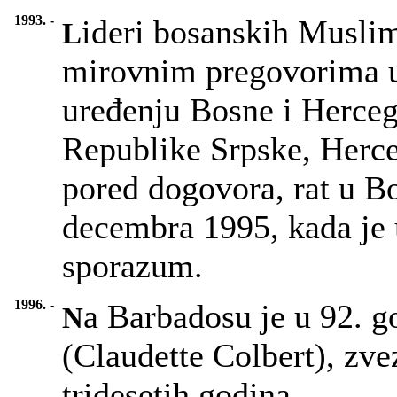
1993. -
ideri bosanskih Muslim
L
mirovnim pregovorima 
uređenju Bosne i Herceg
Republike Srpske, Herce
pored dogovora, rat u Bos
decembra 1995, kada je 
sporazum.
1996. -
a Barbadosu je u 92. g
N
(Claudette Colbert), zv
tridesetih godina.