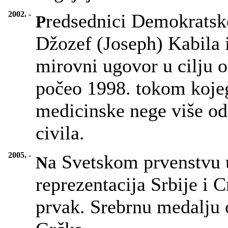
2002. -
redsednici Demokratsk
P
Džozef (Joseph) Kabila i
mirovni ugovor u cilju o
počeo 1998. tokom kojeg 
medicinske nege više od
civila.
2005. -
a Svetskom prvenstvu 
N
reprezentacija Srbije i C
prvak. Srebrnu medalju 