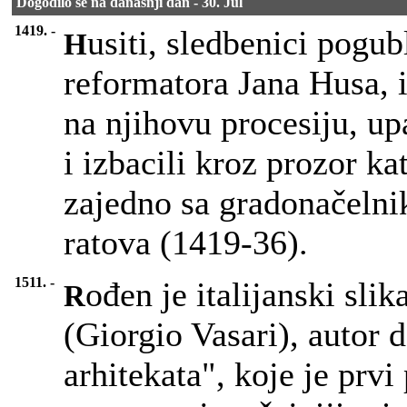
Dogodilo se na današnji dan - 30. Jul
1419. -
usiti, sledbenici pogu
H
reformatora Jana Husa, 
na njihovu procesiju, up
i izbacili kroz prozor k
zajedno sa gradonačelni
ratova (1419-36).
1511. -
ođen je italijanski slik
R
(Giorgio Vasari), autor d
arhitekata", koje je prvi