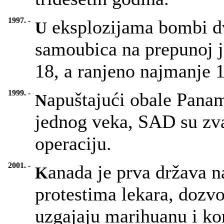
1997. -
eksplozijama bombi d
U
samoubica na prepunoj j
18, a ranjeno najmanje 1
1999. -
apuštajući obale Pana
N
jednog veka, SAD su zv
operaciju.
2001. -
anada je prva država n
K
protestima lekara, dozvo
uzgajaju marihuanu i kor