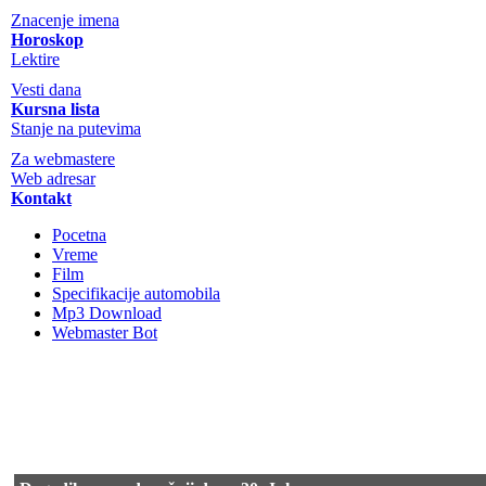
Znacenje imena
Horoskop
Lektire
Vesti dana
Kursna lista
Stanje na putevima
Za webmastere
Web adresar
Kontakt
Pocetna
Vreme
Film
Specifikacije automobila
Mp3 Download
Webmaster Bot