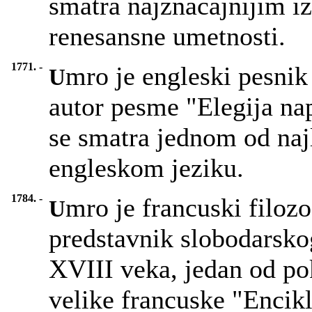
smatra najznačajnijim i
renesansne umetnosti.
1771. -
mro je engleski pesni
U
autor pesme "Elegija na
se smatra jednom od naj
engleskom jeziku.
1784. -
mro je francuski filoz
U
predstavnik slobodarsko
XVIII veka, jedan od pok
velike francuske "Encikl