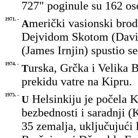
727" poginule su 162 os
1971. -
merički vasionski bro
A
Dejvidom Skotom (Davi
(James Irnjin) spustio s
1974. -
urska, Grčka i Velika B
T
prekidu vatre na Kipru.
1975. -
Helsinkiju je počela K
U
bezbednosti i saradnji 
35 zemalja, uključujući