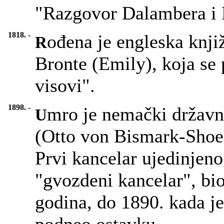
"Razgovor Dalambera i 
1818. -
ođena je engleska knji
R
Bronte (Emily), koja se
visovi".
1898. -
mro je nemački držav
U
(Otto von Bismark-Shoe
Prvi kancelar ujedinjen
"gvozdeni kancelar", bi
godina, do 1890. kada je