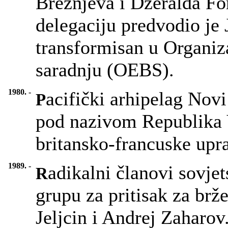
Brežnjeva i Džeralda Fo
delegaciju predvodio je 
transformisan u Organiz
saradnju (OEBS).
1980. -
acifički arhipelag Novi
P
pod nazivom Republika 
britansko-francuske upr
1989. -
adikalni članovi sovje
R
grupu za pritisak za brž
Jeljcin i Andrej Zaharov