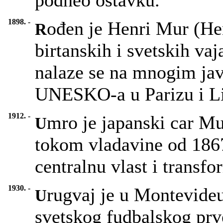
podneo ostavku.
1898. -
ođen je Henri Mur (He
R
birtanskih i svetskih va
nalaze se na mnogim jav
UNESKO-a u Parizu i Li
1912. -
mro je japanski car Mu
U
tokom vladavine od 1867
centralnu vlast i transf
1930. -
rugvaj je u Montevide
U
svetskog fudbalskog prv