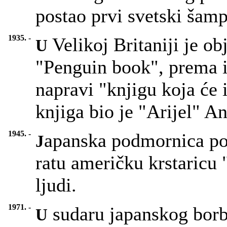
postao prvi svetski šamp
1935. -
Velikoj Britaniji je ob
U
"Penguin book", prema i
napravi "knjigu koja će 
knjiga bio je "Arijel" 
1945. -
apanska podmornica po
J
ratu američku krstaricu 
ljudi.
1971. -
sudaru japanskog borb
U