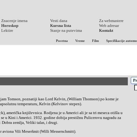
Znacenje imena
Vesti dana
Za webmastere
Horoskop
Kursna lista
Web adresar
Lektire
Stanje na putevima
Kontakt
Pocetna
Vreme
Film
Specifikacije automo
Pr
 apsolutnu temperaturu, Kelvin (Kelvinov stepen).
se u Kini i Americi. 1932. godine dobija prestižnu Pulicerovu nagradu za
Dobra zemlja, Veliki talas, i drugi.
r aviona Vili Meseršmit (Willi Messerschmitt).