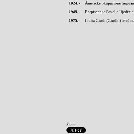
1924. -
Američke okupacione trupe n
1945. -
Potpisana je Povelja Ujedinje
1975. -
Indira Gandi (Gandhi) osuđen
Share