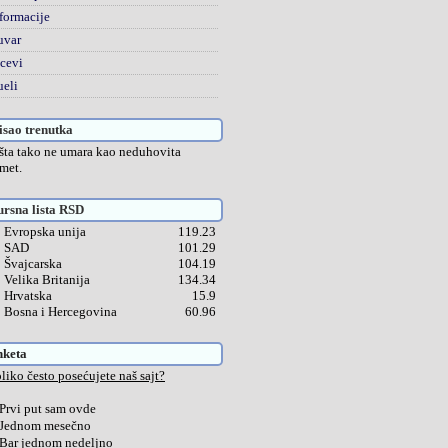
formacije
uvar
cevi
eli
sao trenutka
šta tako ne umara kao neduhovita
met.
rsna lista RSD
Evropska unija
119.23
SAD
101.29
Švajcarska
104.19
Velika Britanija
134.34
Hrvatska
15.9
Bosna i Hercegovina
60.96
nketa
liko često posećujete naš sajt?
Prvi put sam ovde
Jednom mesečno
Bar jednom nedeljno