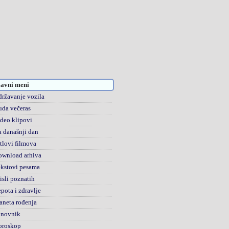
avni meni
ržavanje vozila
da večeras
deo klipovi
 današnji dan
tlovi filmova
ownload arhiva
kstovi pesama
sli poznatih
pota i zdravlje
aneta rođenja
anovnik
oroskop