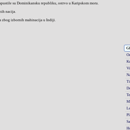
apustile su Dominikansku republiku, ostrvo u Karipskom moru.
nih nacija.
a zbog izbornih mahinacija u Indiji.
Gl
Od
Ku
Vi
Na
Ti
D
Te
Mi
Le
Pl
S
H