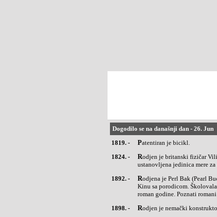
Dogodilo se na današnji dan - 26. Jun
1819. -
Patentiran je bicikl.
1824. -
Rodjen je britanski fizičar Vilijam Tomson, poznatiji kao Lord Kelvin, (William Thomson) po kome je
ustanovljena jedinica mere za
1892. -
Rodjena je Perl Bak (Pearl Buck), američka književnica. Rodjena je u Americi ali je sa tri meseca otišla u
Kinu sa porodicom. Školovala 
roman godine. Poznati romani: 
1898. -
Rodjen je nemački konstrukto