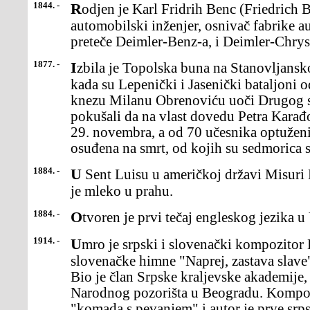
1844. -
Rodjen je Karl Fridrih Benc (Friedrich Benz), nemački
automobilski inženjer, osnivač fabrike 
preteče Deimler-Benz-a, i Deimler-Chrysl
1877. -
Izbila je Topolska buna na Stanovljanskom polju blizu Kragujevca,
kada su Lepenički i Jasenički bataljoni o
knezu Milanu Obrenoviću uoči Drugog sr
pokušali da na vlast dovedu Petra Karađ
29. novembra, a od 70 učesnika optuženi
osuđena na smrt, od kojih su sedmorica s
1884. -
U Sent Luisu u američkoj državi Misuri Džon Majenberg patentirao
je mleko u prahu.
1884. -
Otvoren je prvi tečaj engleskog jezika 
1914. -
Umro je srpski i slovenački kompozitor Davorin Jenko, autor
slovenačke himne "Naprej, zastava slave
Bio je član Srpske kraljevske akademije,
Narodnog pozorišta u Beogradu. Kompo
"komada s pevanjem" i autor je prve srps