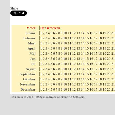
Share
Mesec
Dan u mesecu
Januar
1
2
3
4
5
6
7
8
9
10
11
12
13
14
15
16
17
18
19
20
21
Februar
1
2
3
4
5
6
7
8
9
10
11
12
13
14
15
16
17
18
19
20
21
Mart
1
2
3
4
5
6
7
8
9
10
11
12
13
14
15
16
17
18
19
20
21
April
1
2
3
4
5
6
7
8
9
10
11
12
13
14
15
16
17
18
19
20
21
Maj
1
2
3
4
5
6
7
8
9
10
11
12
13
14
15
16
17
18
19
20
21
Jun
1
2
3
4
5
6
7
8
9
10
11
12
13
14
15
16
17
18
19
20
21
Jul
1
2
3
4
5
6
7
8
9
10
11
12
13
14
15
16
17
18
19
20
21
Avgust
1
2
3
4
5
6
7
8
9
10
11
12
13
14
15
16
17
18
19
20
21
Septembar
1
2
3
4
5
6
7
8
9
10
11
12
13
14
15
16
17
18
19
20
21
Oktobar
1
2
3
4
5
6
7
8
9
10
11
12
13
14
15
16
17
18
19
20
21
Novembar
1
2
3
4
5
6
7
8
9
10
11
12
13
14
15
16
17
18
19
20
21
Decembar
1
2
3
4
5
6
7
8
9
10
11
12
13
14
15
16
17
18
19
20
21
Sva prava © 2008 - 2026 su zadržana od strane A2-Soft.Com.