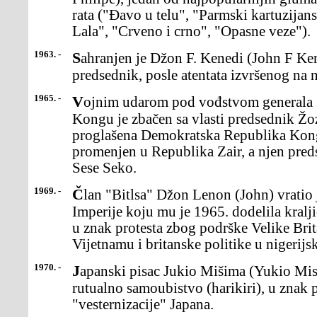
rata ("Đavo u telu", "Parmski kartuzijan
Lala", "Crveno i crno", "Opasne veze").
1963. -
Sahranjen je Džon F. Kenedi (John F Kennedy), bivši američki
predsednik, posle atentata izvršenog na n
1965. -
Vojnim udarom pod vođstvom generala Žozefa Mobutua (Joseph) u
Kongu je zbačen sa vlasti predsednik Žo
proglašena Demokratska Republika Kong
promenjen u Republika Zair, a njen pre
Sese Seko.
1969. -
Član "Bitlsa" Džon Lenon (John) vratio je titulu Reda Britanske
Imperije koju mu je 1965. dodelila kralji
u znak protesta zbog podrške Velike Brit
Vijetnamu i britanske politike u nigerijsk
1970. -
Japanski pisac Jukio Mišima (Yukio Mishima), je počinio javno
rutualno samoubistvo (harikiri), u znak p
"vesternizacije" Japana.