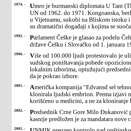
1974. -
Umro je burmanski diplomata U Tant (Thant), generalni sekretar
UN od 1962. do 1971. Kongoanska, berli
u Vijetnamu, sukobi na Bliskom istoku i r
su dramatični događaji s kojima se suo
1992. -
Parlament Češke je glasao za podelu Čehoslovačke na posebne
države Češku i Slovačku od 1. januara 1
1996. -
Više od 100.000 ljudi protestovalo je ulicama Beograda zbog
sudskog poništavanja pobede opozicione
lokalnim izborima, optužujući predsedn
da je pokrao izbore.
2001. -
Američka kompanija "Edvansd sel tehnolodži" saopštila je da je
klonirala ljudski embrion. Prema izjavi 
korišćeno u medicini, a ne za kloniranje 
2002. -
Predsednik Crne Gore Milo Đukanović podneo je ostavku. Dan
kasnije predložen je za mandatara nove 
2002. -
UNMIK preuzeo kontrolu nad opštinskom administracijom u