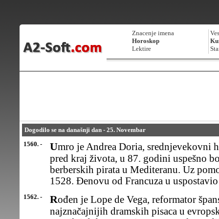
Znacenje imena
Ves
Horoskop
Kur
Lektire
Sta
Dogodilo se na današnji dan - 25. Novembar
1560. -
Umro je Andrea Doria, srednjevekovni heroj Đenove, koji se do
pred kraj života, u 87. godini uspešno bo
berberskih pirata u Mediteranu. Uz pomo
1528. Đenovu od Francuza u uspostavio 
1562. -
Rođen je Lope de Vega, reformator španskog pozorišta i jedan od
najznačajnijih dramskih pisaca u evropsk