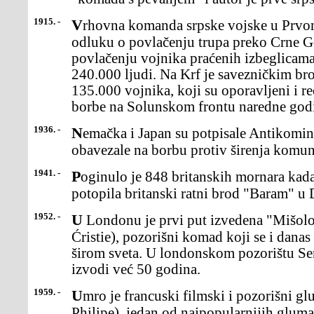
1915. -
Vrhovna komanda srpske vojske u Prvom svetskom ratu donela je
odluku o povlačenju trupa preko Crne Go
povlačenju vojnika praćenih izbeglicama,
240.000 ljudi. Na Krf je savezničkim b
135.000 vojnika, koji su oporavljeni i r
borbe na Solunskom frontu naredne god
1936. -
Nemačka i Japan su potpisale Antikominterna pakt kojim su se
obavezale na borbu protiv širenja komu
1941. -
Poginulo je 848 britanskih mornara kada je nemačka podmornica
potopila britanski ratni brod "Baram" u
1952. -
U Londonu je prvi put izvedena "Mišolovka" Agate Kristi (Aghata
Ćristie), pozorišni komad koji se i danas
širom sveta. U londonskom pozorištu Se
izvodi već 50 godina.
1959. -
Umro je francuski filmski i pozorišni glumac Žerar Filip (Gerard
Philipe), jedan od najpopularnijih glum