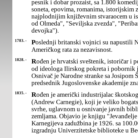
pesnik i dobar prozaist, sa 1.800 komedi
soneta, epovima, romanima, istorijskim z
najplodnijim književnim stvaraocem u ist
od Olmeda", "Seviljska zvezda", "Periban
devojka").
1783. -
Poslednji britanski vojnici su napustili Njujork, nakon završetka
Američkog rata za nezavisnost.
1828. -
Rođen je hrvatski sveštenik, istoričar i političar Franjo Rački, jedan
od ideologa Ilirskog pokreta i pobornik
Osnivač je Narodne stranke sa Josipom 
predsednik Jugoslovenske akademije zna
1835. -
Rođen je američki industrijalac škotskog porekla Endrju Karnegi
(Andrew Carnegie), koji je veliko bogat
svrhe, uglavnom u osnivanje javnih bib
zemljama. Objavio je knjigu "Jevanđelje
Karnegijeva zadužbina je 1926. sa 100.
izgradnju Univerzitetske biblioteke u B