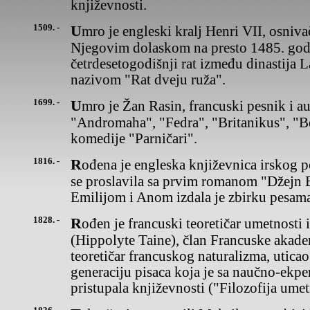
književnosti.
1509. -
Umro je engleski kralj Henri VII, osnivačdinastije Tjudor.
Njegovim dolaskom na presto 1485. god
četrdesetogodišnji rat između dinastija L
nazivom "Rat dveju ruža".
1699. -
Umro je Žan Rasin, francuski pesnik i autordramskih tragedija
"Andromaha", "Fedra", "Britanikus", "Be
komedije "Parničari".
1816. -
Rođena je engleska književnica irskog porekla Šarlota Bronte, koja
se proslavila sa prvim romanom "Džejn 
Emilijom i Anom izdala je zbirku pesam
1828. -
Rođen je francuski teoretičar umetnosti i filozof IpolitTen
(Hippolyte Taine), član Francuske akad
teoretičar francuskog naturalizma, uticao
generaciju pisaca koja je sa naučno-ekp
pristupala književnosti ("Filozofija umetn