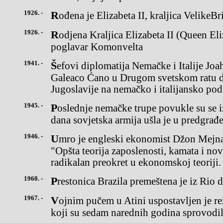
1926. -
Rođena je Elizabeta II, kraljica VelikeB
1926. -
Rodjena Kraljica Elizabeta II (Queen Elizabeth II), vrhovni
poglavar Komonvelta
1941. -
Šefovi diplomatija Nemačke i Italije Joahim fon Ribentrop i grof
Galeaco Ćano u Drugom svetskom ratu do
Jugoslavije na nemačko i italijansko pod
1945. -
Poslednje nemačke trupe povukle su se iz Bolonje (Italija). Istog
dana sovjetska armija ušla je u predgrađe
1946. -
Umro je engleski ekonomist Džon Mejnard Kejnz, poznat po delu
"Opšta teorija zaposlenosti, kamata i no
radikalan preokret u ekonomskoj teoriji.
1960. -
Prestonica Brazila premeštena je iz Rio d
1967. -
Vojnim pučem u Atini uspostavljen je režim "grčkih pukovnika"
koji su sedam narednih godina sprovodil