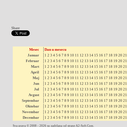
Share
Mesec
Dan u mesecu
Januar
1
2
3
4
5
6
7
8
9
10
11
12
13
14
15
16
17
18
19
20
21
Februar
1
2
3
4
5
6
7
8
9
10
11
12
13
14
15
16
17
18
19
20
21
Mart
1
2
3
4
5
6
7
8
9
10
11
12
13
14
15
16
17
18
19
20
21
April
1
2
3
4
5
6
7
8
9
10
11
12
13
14
15
16
17
18
19
20
21
Maj
1
2
3
4
5
6
7
8
9
10
11
12
13
14
15
16
17
18
19
20
21
Jun
1
2
3
4
5
6
7
8
9
10
11
12
13
14
15
16
17
18
19
20
21
Jul
1
2
3
4
5
6
7
8
9
10
11
12
13
14
15
16
17
18
19
20
21
Avgust
1
2
3
4
5
6
7
8
9
10
11
12
13
14
15
16
17
18
19
20
21
Septembar
1
2
3
4
5
6
7
8
9
10
11
12
13
14
15
16
17
18
19
20
21
Oktobar
1
2
3
4
5
6
7
8
9
10
11
12
13
14
15
16
17
18
19
20
21
Novembar
1
2
3
4
5
6
7
8
9
10
11
12
13
14
15
16
17
18
19
20
21
Decembar
1
2
3
4
5
6
7
8
9
10
11
12
13
14
15
16
17
18
19
20
21
Sva prava © 2008 - 2026 su zadržana od strane A2-Soft.Com.