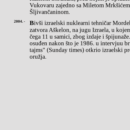
Vukovaru zajedno sa Miletom Mrkšićem
Šljivančaninom.
2004. -
Bivši izraelski nuklearni tehničar Mordehaj Vanunuizašao je iz
zatvora Aškelon, na jugu Izraela, u koje
čega 11 u samici, zbog izdaje i špijunaž
osuđen nakon što je 1986. u intervjuu b
tajms" (Sunday times) otkrio izraelski 
oružja.