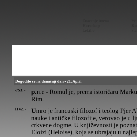
Znacenje imena
Ves
Horoskop
Kur
Lektire
Sta
Dogodilo se na današnji dan - 21. April
-753. -
p.n.e - Romul je, prema istoričaru Marku Terentiju Varonu, osnovao
Rim.
1142. -
Umro je francuski filozof i teolog Pjer Abelar. Kao zastupnik laičke
nauke i antičke filozofije, verovao je u l
crkvene dogme. U književnosti je pozna
Eloizi (Heloise), koja se ubrajaju u najle