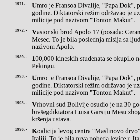
1971. -
Umro je Fransoa Divalije, "Papa Dok", predsednik Haitija od 1957.
godine. Diktatorski režim održavao je u
milicije pod nazivom "Tonton Makut".
1972. -
Vasionski brod Apolo 17 (posada: Ceran i Scmitt) se spustio na
Mesec. To je bila poslednja misija sa l
nazivom Apolo.
1989. -
100,000 kineskih studenata se okupilo na trgu Tienanmen u
Pekingu.
1993. -
Umro je Fransoa Divalije, "Papa Dok", predsednik Haitija od 1957.
godine. Diktatorski režim održavao je u
milicije pod nazivom "Tonton Makut".
1993. -
Vrhovni sud Bolivije osudio je na 30 godina zatvora
bivšegdiktatora Luisa Garsiju Mesu zbo
kršenja ustava.
1996. -
Koalicija levog centra "Maslinovo drvo" pobedila je naIzborima u
Italiji. To je bila prva pobeda levice u I