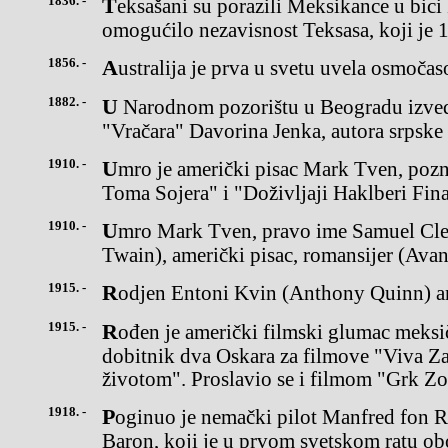
1836. -
Teksašani su porazili Meksikance u bici kod San Hasinta, što je
omogućilo nezavisnost Teksasa, koji je 
1856. -
Australija je prva u svetu uvela osmoča
1882. -
U Narodnom pozorištu u Beogradu izvedena je prva srpska opereta
"Vračara" Davorina Jenka, autora srpsk
1910. -
Umro je američki pisac Mark Tven, poznat poromanima "Doživljaji
Toma Sojera" i "Doživljaji Haklberi Fina
1910. -
Umro Mark Tven, pravo ime Samuel Clemens (poznat kao Mark
Twain), američki pisac, romansijer (Avan
1915. -
Rodjen Entoni Kvin (Anthony Quinn) a
1915. -
Rođen je američki filmski glumac meksičkog porekla Entoni Kvin,
dobitnik dva Oskara za filmove "Viva Za
životom". Proslavio se i filmom "Grk Zo
1918. -
Poginuo je nemački pilot Manfred fon Rihtofen, poznat kao Crveni
Baron, koji je u prvom svetskom ratu ob