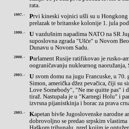
rata.
1997. -
Prvi kineski vojnici ušli su u Hongkong u okviru pripremaza
prelazak te britanske kolonije 1. jula po
1999. -
U vazdušnim napadima NATO na SR Jugoslaviju pogođeni
suposlovna zgrada "Ušće" u Novom Beog
Dunavu u Novom Sadu.
2000. -
Parlament Rusije ratifikovao je rusko-američki Sporazum
oograničavanju nuklearnog naoružanja,
2003. -
U svom domu na jugu Francuske, u 70. godini života umrlaje Nina
Simon, američka džez pevačica, čiji su s
Love Somebody", "Ne me quitte pas" i d
tiraž. Nastupala je u "Karnegi Holu" i par
izvrsna pijanistkinja i borac za prava crn
2003. -
Kapetan bivše Jugoslovenske narodne armije Miroslav Radić
dobrovoljno se predao srpskim vlastima i
Haškom tribunalu, pred kojim je optužen 