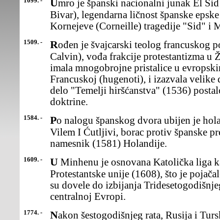
1099. -
Umro je španski nacionalni junak El Sid (Cid) (RodrigoDiaz de
Bivar), legendarna ličnost španske epske 
Kornejeve (Corneille) tragedije "Sid" i
1509. -
Rođen je švajcarski teolog francuskog porekla ŽanKalvin (Jean
Calvin), vođa frakcije protestantizma u 
imala mnogobrojne pristalice u evropsk
Francuskoj (hugenoti), i izazvala velike
delo "Temelji hiršćanstva" (1536) postal
doktrine.
1584. -
Po nalogu španskog dvora ubijen je holandski princ odOranža
Vilem I Ćutljivi, borac protiv španske pre
namesnik (1581) Holandije.
1609. -
U Minhenu je osnovana Katolička liga kao odgovor naosnivanje
Protestantske unije (1608), što je pojač
su dovele do izbijanja Tridesetogodišnje
centralnoj Evropi.
1774. -
Nakon šestogodišnjeg rata, Rusija i Turska sklopile suKučuk-