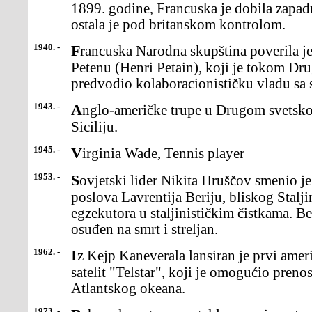
1899. godine, Francuska je dobila zapad
ostala je pod britanskom kontrolom.
1940. -
Francuska Narodna skupština poverila je vlast maršalu Anriju
Petenu (Henri Petain), koji je tokom Dr
predvodio kolaboracionističku vladu sa s
1943. -
Anglo-američke trupe u Drugom svetskom ratu iskrcale suse na
Siciliju.
1945. -
Virginia Wade, Tennis player
1953. -
Sovjetski lider Nikita Hruščov smenio je ministra unutrašnjih
poslova Lavrentija Beriju, bliskog Stalj
egzekutora u staljinističkim čistkama. Be
osuđen na smrt i streljan.
1962. -
Iz Kejp Kaneverala lansiran je prvi američki telekomunikacioni
satelit "Telstar", koji je omogućio pre
Atlantskog okeana.
1973. -