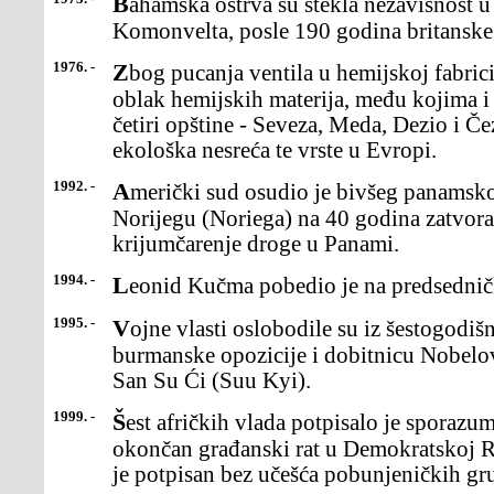
Bahamska ostrva su stekla nezavisnost u okviru Britanskog
Komonvelta, posle 190 godina britanske 
1976. -
Zbog pucanja ventila u hemijskoj fabrici "Ikmeza" ublizini Milana,
oblak hemijskih materija, među kojima i 
četiri opštine - Seveza, Meda, Dezio i Če
ekološka nesreća te vrste u Evropi.
1992. -
Američki sud osudio je bivšeg panamskog diktatora Manuela
Norijegu (Noriega) na 40 godina zatvora 
krijumčarenje droge u Panami.
1994. -
Leonid Kučma pobedio je na predsednič
1995. -
Vojne vlasti oslobodile su iz šestogodišnjeg kućnogpritvora vođu
burmanske opozicije i dobitnicu Nobelo
San Su Ći (Suu Kyi).
1999. -
Šest afričkih vlada potpisalo je sporazum o prekiduvatre, čime je
okončan građanski rat u Demokratskoj 
je potpisan bez učešća pobunjeničkih gr