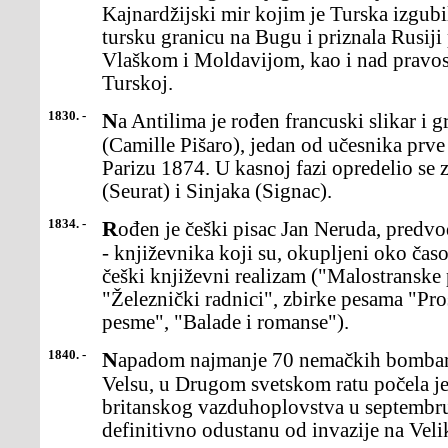
Kajnardžijski mir kojim je Turska izgubi
tursku granicu na Bugu i priznala Rusiji
Vlaškom i Moldavijom, kao i nad pravo
Turskoj.
1830. -
Na Antilima je rođen francuski slikar i grafičar KamijPisaro
(Camille Pišaro), jedan od učesnika prve
Parizu 1874. U kasnoj fazi opredelio se 
(Seurat) i Sinjaka (Signac).
1834. -
Rođen je češki pisac Jan Neruda, predvodnik generacije "majevaca"
- književnika koji su, okupljeni oko čas
češki književni realizam ("Malostranske
"Železnički radnici", zbirke pesama "Pr
pesme", "Balade i romanse").
1840. -
Napadom najmanje 70 nemačkih bombardera na ciljeve ujužnom
Velsu, u Drugom svetskom ratu počela je
britanskog vazduhoplovstva u septembru 
definitivno odustanu od invazije na Veli