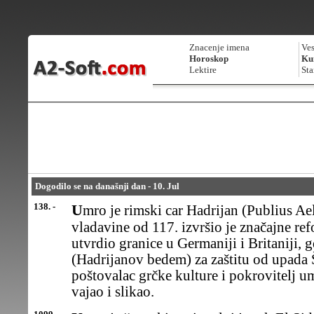
Znacenje imena
Ves
Horoskop
Kur
Lektire
Sta
Dogodilo se na današnji dan - 10. Jul
138. -
Umro je rimski car Hadrijan (Publius Aelius Hadrianus).Tokom
vladavine od 117. izvršio je značajne r
utvrdio granice u Germaniji i Britaniji,
(Hadrijanov bedem) za zaštitu od upada Š
poštovalac grčke kulture i pokrovitelj um
vajao i slikao.