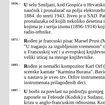
1856. -
U selu Smiljani, kod Gospića u Hrvatskoj, rođen je Nikola Tesla,
naučnik i pronalazač na polju elektroteh
1884. do smrti 1943. živeo je u SAD. Pa
pronalazaka od kojih nekoliko desetina
kojima je i serija izuma (1896-1914) koj
radio-tehnike.
1871. -
Rođen je francuski pisac Marsel Prust (Marcel Proust),čije je delo
"U traganju za izgubljenim vremenom" o
u Francuskoj već i u evropskoj književnos
veliki uticaj na mnoge književnike.
1895. -
Rođen je nemački kompozitor Karl Orf (Carl Orff), autorpopularne
scenske kantate "Karmina Burana". Bavi
u nastavu je uveo tzv. Orfov instrumentar
instrumenata prilagođenih deci.
1897. -
U borbi za prevlast na području gornjeg Nila, francusketrupe
zaposele su Fešoude (Kodok) u Sudanu, š
krizu u anglo-francuskim odnosima. K