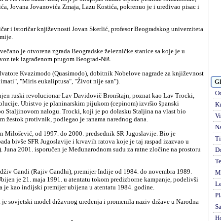
ića, Jovana Jovanovića Zmaja, Lazu Kostića, pokrenuo je i uređivao pisac i
mije.
 voz tek izgrađenom prugom Beograd-Niš.
 imati", "Miris eukaliptusa", "Život nije san").
Gl
Od
lucije. Ubistvo je planinarskim pijukom (cepinom) izvršio španski
Ku
Staljinovom nalogu. Trocki, koji je po dolasku Staljina na vlast bio
Vi
om žestok protivnik, podlegao je ranama narednog dana.
Na
Ti
ada bivše SFR Jugoslavije i krvavih ratova koje je taj raspad izazvao u
. Juna 2001. isporučen je Međunarodnom sudu za ratne zločine na prostoru
D
Te
Mi
Ubijen je 21. maja 1991. u atentatu tokom predizborne kampanje, podelivši
Le
 je kao indijski premijer ubijena u atentatu 1984. godine.
Pl
S
H