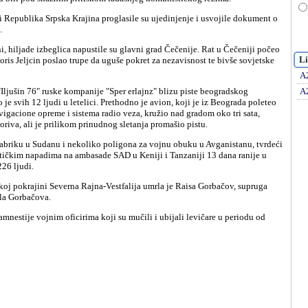
.
Li
ris Jeljcin poslao trupe da uguše pokret za nezavisnost te bivše sovjetske
A
A
je svih 12 ljudi u letelici. Prethodno je avion, koji je iz Beograda poleteo
vigacione opreme i sistema radio veza, kružio nad gradom oko tri sata,
riva, ali je prilikom prinudnog sletanja promašio pistu.
stičkim napadima na ambasade SAD u Keniji i Tanzaniji 13 dana ranije u
26 ljudi.
la Gorbačova.