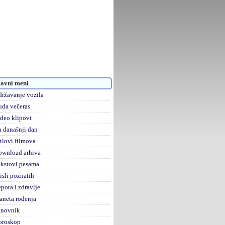
avni meni
ržavanje vozila
da večeras
deo klipovi
 današnji dan
tlovi filmova
ownload arhiva
kstovi pesama
sli poznatih
pota i zdravlje
aneta rođenja
anovnik
oroskop