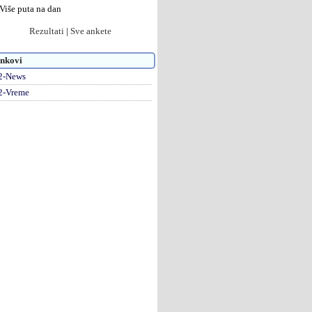
Više puta na dan
Rezultati
|
Sve ankete
nkovi
2-News
2-Vreme