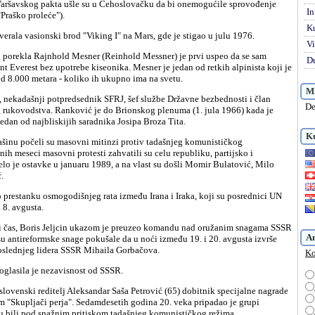
In
Praško proleće").
K
verala vasionski brod "Viking I" na Mars, gde je stigao u julu 1976.
Vi
Du
t Everest bez upotrebe kiseonika. Mesner je jedan od retkih alpinista koji je
od 8.000 metara - koliko ih ukupno ima na svetu.
Mi
De
g rukovodstva. Ranković je do Brionskog plenuma (1. jula 1966) kada je
jedan od najbliskijih saradnika Josipa Broza Tita.
Ku
h meseci masovni protesti zahvatili su celu republiku, partijsko i
o je ostavke u januaru 1989, a na vlast su došli Momir Bulatović, Milo
.
 8. avgusta.
A
su antireformske snage pokušale da u noći između 19. i 20. avgusta izvrše
 poslednjeg lidera SSSR Mihaila Gorbačova.
Ko
roglasila je nezavisnost od SSSR.
lm "Skupljači perja". Sedamdesetih godina 20. veka pripadao je grupi
su bili pod snažnim pritiskom tadašnjeg komunističkog režima.