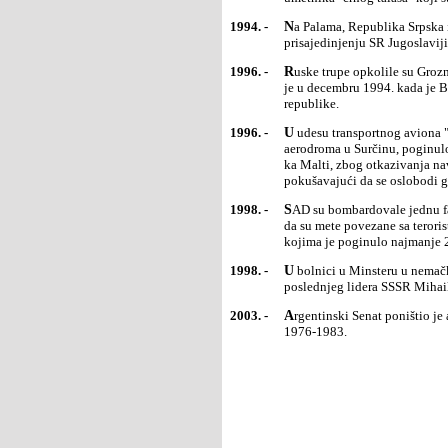
1994. -
Na Palama, Republika Srpska i Republika Srpska Krajina proglasile su ujedinjenje i usvojile dokument o
prisajedinjenju SR Jugoslaviji
1996. -
Ruske trupe opkolile su Grozni, hiljade izbeglica napustile su glavni grad Čečenije. Rat u Čečeniji počeo
je u decembru 1994. kada je Bo
republike.
1996. -
U udesu transportnog aviona "Iljušin 76" ruske kompanije "Sper erlajnz" blizu piste beogradskog
aerodroma u Surčinu, poginulo 
ka Malti, zbog otkazivanja na
pokušavajući da se oslobodi go
1998. -
SAD su bombardovale jednu fabriku u Sudanu i nekoliko poligona za vojnu obuku u Avganistanu, tvrdeći
da su mete povezane sa terori
kojima je poginulo najmanje 2
1998. -
U bolnici u Minsteru u nemačkoj pokrajini Severna Rajna-Vestfalija umrla je Raisa Gorbačov, supruga
poslednjeg lidera SSSR Mihai
2003. -
Argentinski Senat poništio je amnestije vojnim oficirima koji su mučili i ubijali levičare u periodu od
1976-1983.