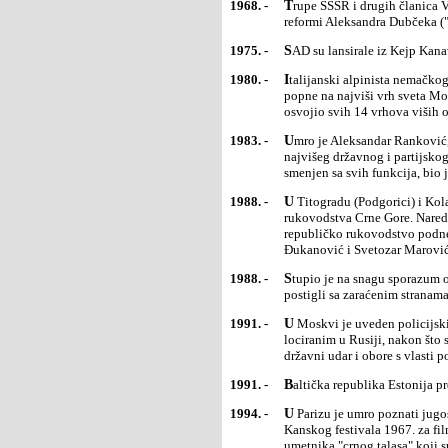
1968. -
Trupe SSSR i drugih članica Varšavskog pakta ušle su u Čehoslovačku da bi onemogućile sprovođenje
reformi Aleksandra Dubčeka ("
1975. -
SAD su lansirale iz Kejp Kana
1980. -
Italijanski alpinista nemačkog porekla Rajnhold Mesner (Reinhold Messner) je prvi uspeo da se sam
popne na najviši vrh sveta Mon
osvojio svih 14 vrhova viših 
1983. -
Umro je Aleksandar Ranković, nekadašnji potpredsednik SFRJ, šef službe Državne bezbednosti i član
najvišeg državnog i partijsko
smenjen sa svih funkcija, bio 
1988. -
U Titogradu (Podgorici) i Kolašinu počeli su masovni mitinzi protiv tadašnjeg komunističkog
rukovodstva Crne Gore. Naredni
republičko rukovodstvo podnel
Đukanović i Svetozar Marović
1988. -
Stupio je na snagu sporazum o prestanku osmogodišnjeg rata između Irana i Iraka, koji su posrednici UN
postigli sa zaraćenim stranama
1991. -
U Moskvi je uveden policijski čas, Boris Jeljcin ukazom je preuzeo komandu nad oružanim snagama SSSR
lociranim u Rusiji, nakon što 
državni udar i obore s vlasti
1991. -
Baltička republika Estonija p
1994. -
U Parizu je umro poznati jugoslovenski reditelj Aleksandar Saša Petrović (65) dobitnik specijalne nagrade
Kanskog festivala 1967. za fi
umetnika "crnog talasa" koji 