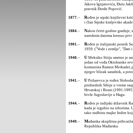
Jakova Ignjatovića, Đuru Jakš
pravnik Đorđe Popović.
1877. -
Rođen je srpski književni kritičar i istoričar književnosti Jovan Skerlić, profesor Beogradskog univerziteta
i član Srpske kraljevske akade
1884. -
Nakon četiri godine gradnje, svečano je otvorena zgrada Beogradske železničke stanice sa koje je u
narednim danima krenuo prvi
1901. -
Rođen je italijanski pesnik Salvatore Kvazimodo (Quasimodo), dobitnik Nobelove nagrade za književnost
1959. ("Vode i zemlje", "Dati i
1940. -
U Meksiko Sitiju smrtno je ranjen ruski revolucionar Lav Davidovič Bronštajn, poznat kao Lav Trocki,
jedan od vođa Oktobarske revo
komunista Ramon Merkader, po 
njegov blizak saradnik, a pot
1941. -
U Požarevcu je rođen Slobodan Milošević, od 1997. do 2000. predsednik SR Jugoslavije. Bio je
predsednik Srbije u vreme rasp
Hrvatskoj i Bosni (1991-1995)
bivše Jugoslavije u Hagu.
1944. -
Rođen je indijski državnik Radživ Gandi (Rajiv Gandhi), premijer Indije od 1984. do novembra 1989.
kada je izgubio na izborima. 
tako sudbinu majke Indire koja
1949. -
Mađarska skupština prihvatila je sovjetski model državnog uređenja i promenila naziv države u Narodna
Republika Mađarska.