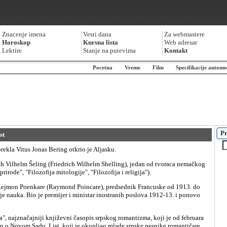
Znacenje imena
Vesti dana
Za webmastere
Horoskop
Kursna lista
Web adresar
Lektire
Stanje na putevima
Kontakt
Pocetna
Vreme
Film
Specifikacije automo
Pr
st
ekla Vitus Jonas Bering otkrio je Aljasku.
prirode", "Filozofija mitologije", "Filozofija i religija").
e nauka. Bio je premijer i ministar inostranih poslova 1912-13. i ponovo
n u Novom Sadu. List, koji je okupljao mlade srpske pesnike romantičare,