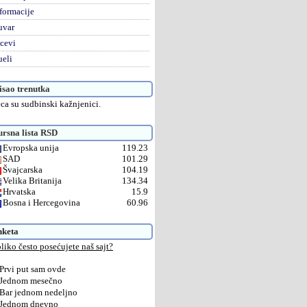
formacije
uvar
cevi
eli
sao trenutka
ca su sudbinski kažnjenici.
rsna lista RSD
Evropska unija
119.23
SAD
101.29
Švajcarska
104.19
Velika Britanija
134.34
Hrvatska
15.9
Bosna i Hercegovina
60.96
nketa
liko često posećujete naš sajt?
Prvi put sam ovde
Jednom mesečno
Bar jednom nedeljno
Jednom dnevno