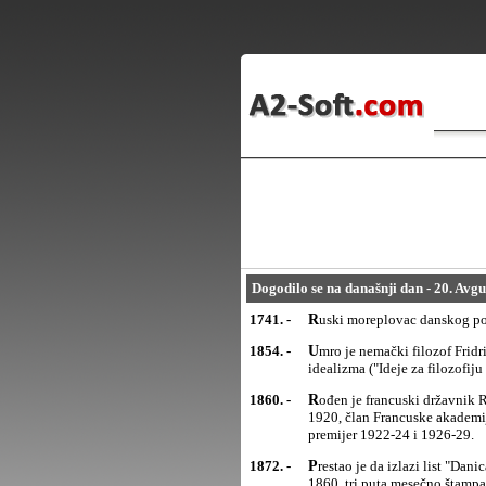
Dogodilo se na današnji dan - 20. Avgu
1741. -
Ruski moreplovac danskog por
1854. -
Umro je nemački filozof Fridrih Vilhelm Šeling (Friedrich Wilhelm Shelling), jedan od tvoraca nemačkog
idealizma ("Ideje za filozofiju 
1860. -
Rođen je francuski državnik Rejmon Poenkare (Raymond Poincare), predsednik Francuske od 1913. do
1920, član Francuske akademij
premijer 1922-24 i 1926-29.
1872. -
Prestao je da izlazi list "Danica", najznačajniji književni časopis srpskog romantizma, koji je od februara
1860. tri puta mesečno štampa