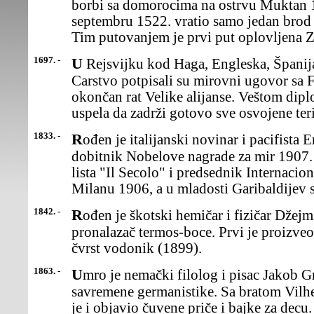
borbi sa domorocima na ostrvu Muktan 1
septembru 1522. vratio samo jedan brod 
Tim putovanjem je prvi put oplovljena Z
1697. -
U Rejsvijku kod Haga, Engleska, Španija, Holandija i Nemačko
Carstvo potpisali su mirovni ugovor sa 
okončan rat Velike alijanse. Veštom dip
uspela da zadrži gotovo sve osvojene teri
1833. -
Rođen je italijanski novinar i pacifista Ernesto Teodoro Moneta,
dobitnik Nobelove nagrade za mir 1907. 
lista "Il Secolo" i predsednik Internaci
Milanu 1906, a u mladosti Garibaldijev s
1842. -
Rođen je škotski hemičar i fizičar Džejms Đuer(James Dewar),
pronalazač termos-boce. Prvi je proizveo 
čvrst vodonik (1899).
1863. -
Umro je nemački filolog i pisac Jakob Grim (Grimm),osnivač
savremene germanistike. Sa bratom Vil
je i objavio čuvene priče i bajke za decu