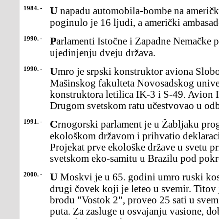
1984. -
U napadu automobila-bombe na američku ambasadu u Bejrutu
poginulo je 16 ljudi, a američki ambasad
1990. -
Parlamenti Istočne i Zapadne Nemačke potvrdili su ugovoro
ujedinjenju dveju država.
1990. -
Umro je srpski konstruktor aviona Slobodan Zrnić, dekan
Mašinskog fakulteta Novosadskog univer
konstruktora letilica IK-3 i S-49. Avion I
Drugom svetskom ratu učestvovao u odb
1991. -
Crnogorski parlament je u Žabljaku proglasio Crnu Goru
ekološkom državom i prihvatio deklaracij
Projekat prve ekološke države u svetu pr
svetskom eko-samitu u Brazilu pod pok
2000. -
U Moskvi je u 65. godini umro ruski kosmonaut German Titov,
drugi čovek koji je leteo u svemir. Titov
brodu "Vostok 2", proveo 25 sati u svem
puta. Za zasluge u osvajanju vasione, do