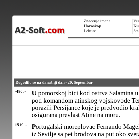
Znacenje imena
Ves
Horoskop
Kur
Lektire
Sta
Dogodilo se na današnji dan - 20. Septembar
-480. -
U pomorskoj bici kod ostrva Salamina u Egejskom moru, Grci su
pod komandom atinskog vojskovođe Tem
porazili Persijance koje je predvodio kra
osigurana prevlast Atine na moru.
1519. -
Portugalski moreplovac Fernando Magelan (Magalhaes)isplovio je
iz Sevilje sa pet brodova na put oko sve