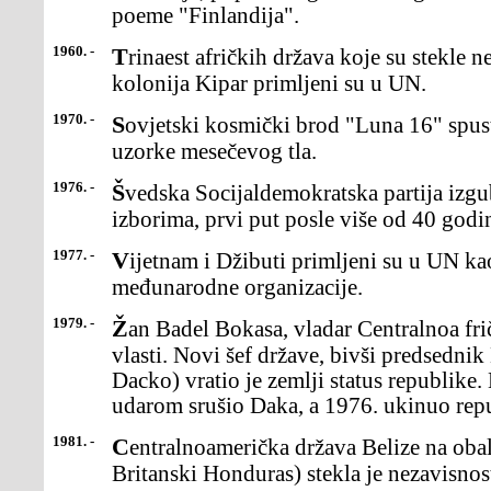
poeme "Finlandija".
1960. -
Trinaest afričkih država koje su stekle nezavisnost i bivša britanska
kolonija Kipar primljeni su u UN.
1970. -
Sovjetski kosmički brod "Luna 16" spustio se na Mesec ipokupio
uzorke mesečevog tla.
1976. -
Švedska Socijaldemokratska partija izgubila je na parlamentarnim
izborima, prvi put posle više od 40 godi
1977. -
Vijetnam i Džibuti primljeni su u UN kao 149. i 150.članica
međunarodne organizacije.
1979. -
Žan Badel Bokasa, vladar Centralnoa fričkog carstva,oboren je sa
vlasti. Novi šef države, bivši predsedni
Dacko) vratio je zemlji status republike
udarom srušio Daka, a 1976. ukinuo repu
1981. -
Centralnoamerička država Belize na obali Karipskog mora(bivši
Britanski Honduras) stekla je nezavisnost