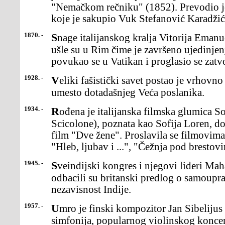
"Nemačkom rečniku" (1852). Prevodio j
koje je sakupio Vuk Stefanović Karadžić
1870. -
Snage italijanskog kralja Vitorija Emanuela II (Vittorio Emmanuele)
ušle su u Rim čime je završeno ujedinjenj
povukao se u Vatikan i proglasio se zat
1928. -
Veliki fašistički savet postao je vrhovno zakonodavno telo u Italiji,
umesto dotadašnjeg Veća poslanika.
1934. -
Rođena je italijanska filmska glumica Sofija Šikolone(Sofia
Scicolone), poznata kao Sofija Loren, d
film "Dve žene". Proslavila se filmovima
"Hleb, ljubav i ...", "Čežnja pod brestov
1945. -
Sveindijski kongres i njegovi lideri Mahatma Gandi i Pandit Nehru
odbacili su britanski predlog o samouprav
nezavisnost Indije.
1957. -
Umro je finski kompozitor Jan Sibelijus (Jean Sibelius),autor sedam
simfonija, popularnog violinskog koncer