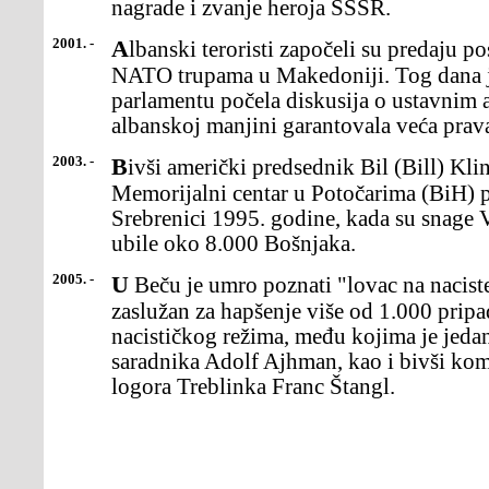
nagrade i zvanje heroja SSSR.
2001. -
Albanski teroristi započeli su predaju poslednjih količina oružja
NATO trupama u Makedoniji. Tog dana
parlamentu počela diskusija o ustavnim
albanskoj manjini garantovala veća prav
2003. -
Bivši američki predsednik Bil (Bill) Klinton, zvaničnoje otvorio
Memorijalni centar u Potočarima (BiH) 
Srebrenici 1995. godine, kada su snage 
ubile oko 8.000 Bošnjaka.
2005. -
U Beču je umro poznati "lovac na naciste" Simon Vizental koji je
zaslužan za hapšenje više od 1.000 pri
nacističkog režima, među kojima je jedan
saradnika Adolf Ajhman, kao i bivši ko
logora Treblinka Franc Štangl.