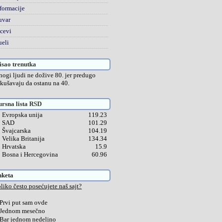
formacije
uvar
cevi
eli
sao trenutka
ogi ljudi ne dožive 80. jer predugo
kušavaju da ostanu na 40.
rsna lista RSD
Evropska unija
119.23
SAD
101.29
Švajcarska
104.19
Velika Britanija
134.34
Hrvatska
15.9
Bosna i Hercegovina
60.96
nketa
liko često posećujete naš sajt?
Prvi put sam ovde
Jednom mesečno
Bar jednom nedeljno