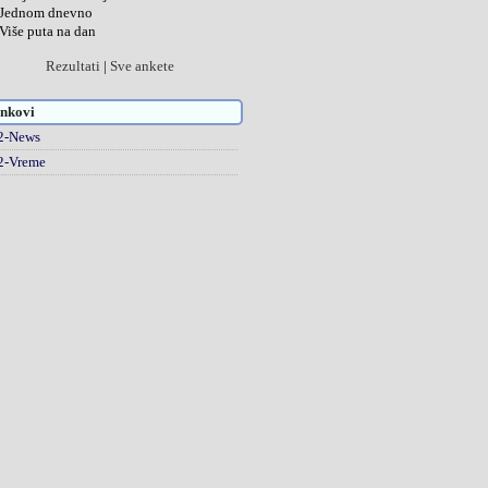
Jednom dnevno
Više puta na dan
Rezultati
|
Sve ankete
nkovi
2-News
2-Vreme