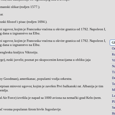
amanski slikar (rodjen 1577.).
ar.
ncuski filozof i pisac (rodjen 1694.).
og dana u izgnanstvo na Elbu.
Gl
og dana u izgnanstvo na Elbu.
Od
 englesku kraljicu Viktoriju.
Ku
Vi
Na
Ti
D
ny Goodman), amerikanac, popularni vodja orkestra.
Te
Mi
emlja.
Le
Pl
S
vač veoma popularan širom bivše Jugoslavije.
H