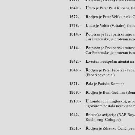
1640. -
Umro je Peter Paul Rubens, fl
1672. -
Rodjen je Petar Veliki, ruski C
1778. -
Umro je Volter (Voltaire), fra
1814. -
Potpisan je Prvi pariski mirovni ugovor, kojim je Francuska vraćena u okvire granica od 1792. Napoleon I,
Car Francuske, je proteran ist
1814. -
Potpisan je Prvi pariski mirovni ugovor, kojim je Francuska vraćena u okvire granica od 1792. Napoleon I,
Car Francuske, je proteran ist
1842. -
Izveršen neuspešan atentat na
1846. -
Rodjen je Peter Faberže (Faberge), ruski juvelir, poznat po skupocenim kreacijama u obliku jaja
(Faberžeova jaja.)
1871. -
Pala je Pariska Komuna.
1909. -
Rodjen je Beni Gudman (Ben
1913. -
U Londonu, u Engleskoj, je potpisan mirovni ugovor, kojim je završen Prvi balkanski rat. Albanija je tim
ugovorom postala nezavisna z
1942. -
Britanska avijacija (RAF, Royal Air Force) izvršila je napad sa 1000 aviona na nemački grad Keln (nem.
Koeln, eng. Cologne).
1951. -
Rodjen je Zdravko Čolić, pe