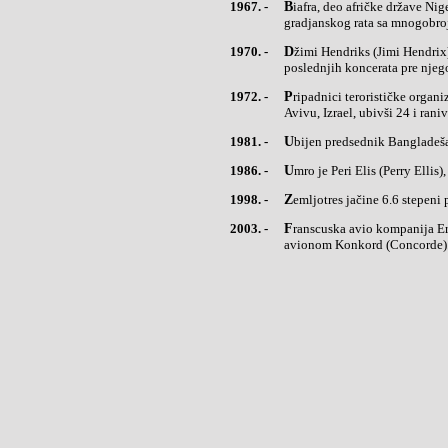
1967. -
Biafra, deo afričke države Nigerije, je proglasila otcepljenje od Nigerije, i zbog toga je došlo do
gradjanskog rata sa mnogobro
1970. -
Džimi Hendriks (Jimi Hendrix), legendarni crni gitarista, održao je koncert Berkliju, u Kaliforniji, jedan od
poslednjih koncerata pre njego
1972. -
Pripadnici terorističke organizacije 'Japanska Crvena Armija' izvršili su masakr na aerorodromu Lod, u Tel
Avivu, Izrael, ubivši 24 i raniv
1981. -
Ubijen predsednik Bangladeš
1986. -
Umro je Peri Elis (Perry Ellis
1998. -
Zemljotres jačine 6.6 stepen
2003. -
Franscuska avio kompanija Er Frans (Air France) izvršila je poslednji let supersoničnim putničkim
avionom Konkord (Concorde)