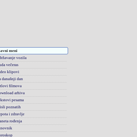
avni meni
ržavanje vozila
da večeras
deo klipovi
 današnji dan
tlovi filmova
ownload arhiva
kstovi pesama
sli poznatih
pota i zdravlje
aneta rođenja
anovnik
oroskop