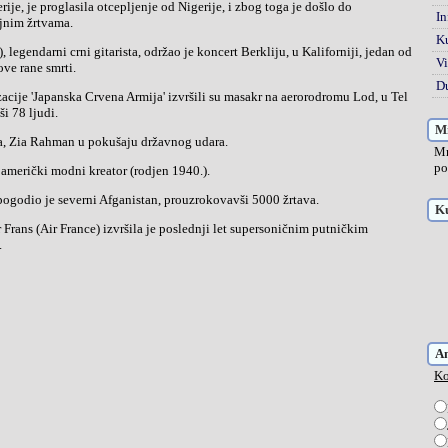
In
jnim žrtvama.
K
Vi
ve rane smrti.
Du
ši 78 ljudi.
Mi
a, Zia Rahman u pokušaju državnog udara.
Mn
po
), američki modni kreator (rodjen 1940.).
i pogodio je severni Afganistan, prouzrokovavši 5000 žrtava.
Ku
.
A
Ko