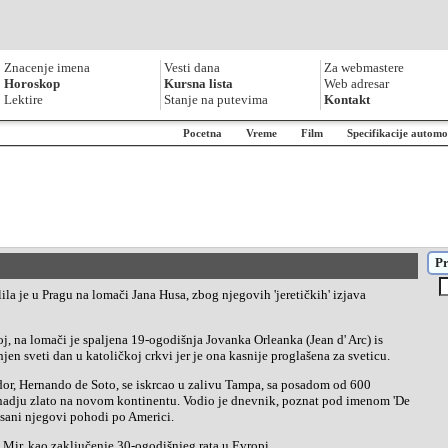
Znacenje imena
Vesti dana
Za webmastere
Horoskop
Kursna lista
Web adresar
Lektire
Stanje na putevima
Kontakt
Pocetna
Vreme
Film
Specifikacije automo
Pr
njen sveti dan u katoličkoj crkvi jer je ona kasnije proglašena za sveticu.
a nadju zlato na novom kontinentu. Vodio je dnevnik, poznat pod imenom 'De
sani njegovi pohodi po Americi.
ki Mir, kao zaključenje 30-ogodišnjeg rata u Evropi.