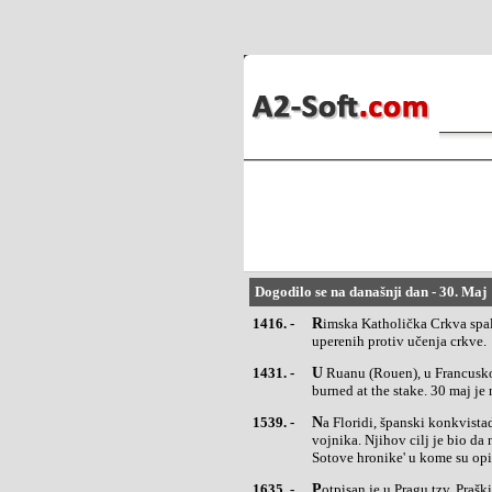
Dogodilo se na današnji dan - 30. Maj
1416. -
Rimska Katholička Crkva spalila je u Pragu na lomači Jana Husa, zbog njegovih 'jeretičkih' izjava
uperenih protiv učenja crkve.
1431. -
U Ruanu (Rouen), u Francuskoj, na lomači je spaljena 19-ogodišnja Jovanka Orleanka (Jean d' Arc) is
burned at the stake. 30 maj je 
1539. -
Na Floridi, španski konkvistador, Hernando de Soto, se iskrcao u zalivu Tampa, sa posadom od 600
vojnika. Njihov cilj je bio d
Sotove hronike' u kome su opi
1635. -
Potpisan je u Pragu tzv. Praš