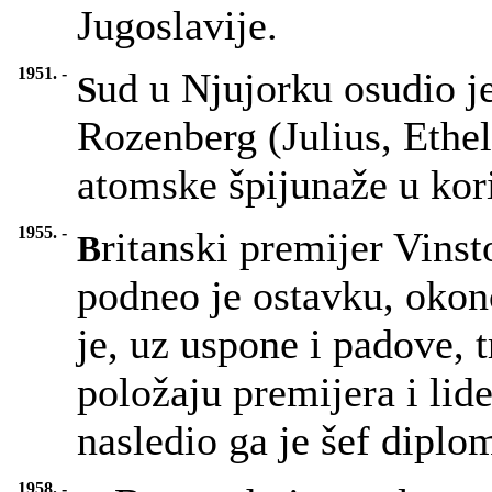
Jugoslavije.
1951. -
ud u Njujorku osudio je
S
Rozenberg (Julius, Ethe
atomske špijunaže u kor
1955. -
ritanski premijer Vins
B
podneo je ostavku, okonč
je, uz uspone i padove, 
položaju premijera i lid
nasledio ga je šef diplo
1958. -