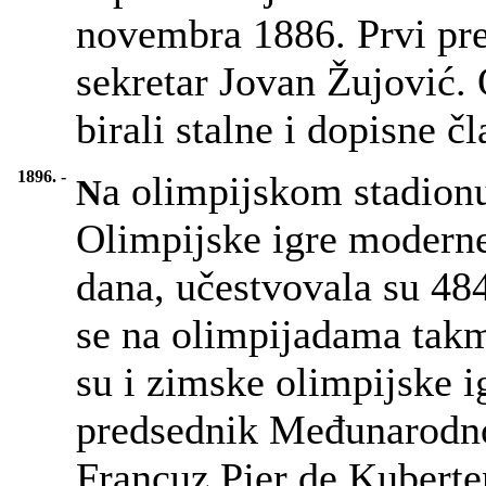
novembra 1886. Prvi pred
sekretar Jovan Žujović.
birali stalne i dopisne č
1896. -
a olimpijskom stadionu
N
Olimpijske igre moderne
dana, učestvovala su 48
se na olimpijadama tak
su i zimske olimpijske ig
predsednik Međunarodno
Francuz Pjer de Kuberten