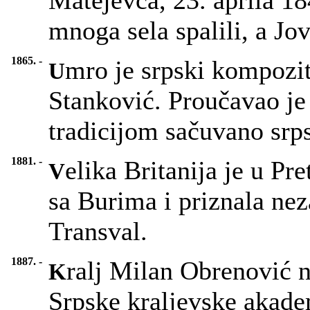
Matejevca, 23. aprila 18
mnoga sela spalili, a Jo
1865. -
mro je srpski kompozit
U
Stanković. Proučavao je
tradicijom sačuvano srp
1881. -
elika Britanija je u Pr
V
sa Burima i priznala nez
Transval.
1887. -
ralj Milan Obrenović 
K
Srpske kraljevske akade