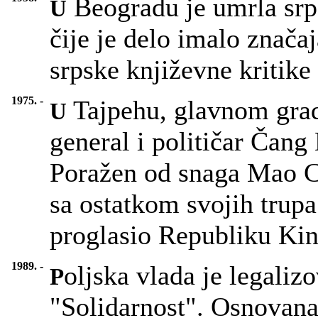
Beogradu je umrla srps
U
čije je delo imalo znača
srpske književne kritike 
1975. -
Tajpehu, glavnom grad
U
general i političar Čan
Poražen od snaga Mao C
sa ostatkom svojih trup
proglasio Republiku Kin
1989. -
oljska vlada je legaliz
P
"Solidarnost". Osnovana