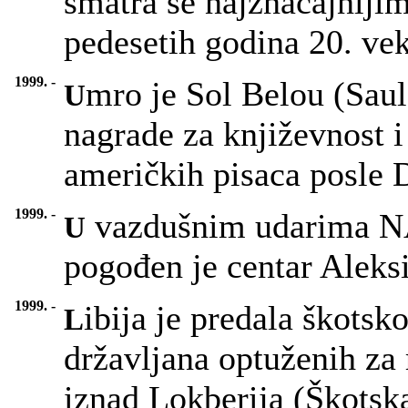
smatra se najznačajniji
pedesetih godina 20. vek
1999. -
mro je Sol Belou (Sau
U
nagrade za književnost i
američkih pisaca posle 
1999. -
vazdušnim udarima NA
U
pogođen je centar Aleksi
1999. -
ibija je predala škots
L
državljana optuženih za
iznad Lokberija (Škotsk