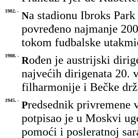
1902. -
a stadionu Ibroks Park
N
povređeno najmanje 200 l
tokom fudbalske utakmi
1908. -
ođen je austrijski diri
R
najvećih dirigenata 20. 
filharmonije i Bečke dr
1945. -
redsednik privremene v
P
potpisao je u Moskvi ugo
pomoći i posleratnoj sar