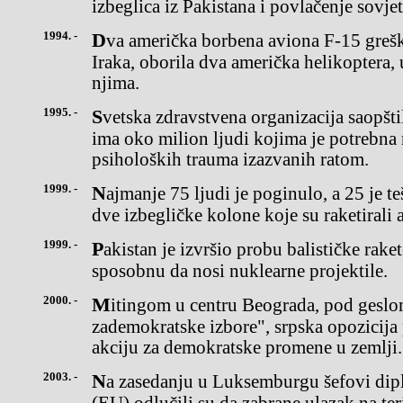
izbeglica iz Pakistana i povlačenje sovje
1994. -
Dva američka borbena aviona F-15 greškom su, iznad severnog
Iraka, oborila dva američka helikoptera, 
njima.
1995. -
Svetska zdravstvena organizacija saopštila je da u bivšoj Jugoslaviji
ima oko milion ljudi kojima je potrebn
psiholoških trauma izazvanih ratom.
1999. -
Najmanje 75 ljudi je poginulo, a 25 je teško ranjeno uMetohiji u
dve izbegličke kolone koje su raketirali
1999. -
Pakistan je izvršio probu balističke rakete dometa 2.000 kilometara,
sposobnu da nosi nuklearne projektile.
2000. -
Mitingom u centru Beograda, pod geslom "Stop teroru -
zademokratske izbore", srpska opozicija
akciju za demokratske promene u zemlji.
2003. -
Na zasedanju u Luksemburgu šefovi diplomatija Evropskeunije