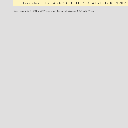
Decembar
1
2
3
4
5
6
7
8
9
10
11
12
13
14
15
16
17
18
19
20
21
Sva prava © 2008 - 2026 su zadržana od strane A2-Soft.Com.