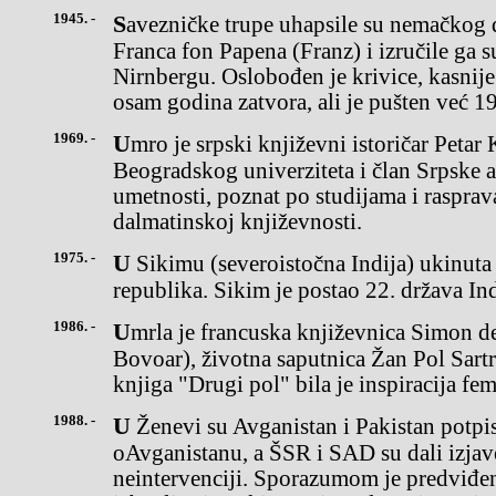
1945. -
Savezničke trupe uhapsile su nemačkog diplomatu ipolitičara
Franca fon Papena (Franz) i izručile ga s
Nirnbergu. Oslobođen je krivice, kasnij
osam godina zatvora, ali je pušten već 1
1969. -
Umro je srpski književni istoričar Petar Kolendić,profesor
Beogradskog univerziteta i član Srpske 
umetnosti, poznat po studijama i rasprav
dalmatinskoj književnosti.
1975. -
U Sikimu (severoistočna Indija) ukinuta je monarhija i proglašena
republika. Sikim je postao 22. država Ind
1986. -
Umrla je francuska književnica Simon de Bovoar (Simone de
Bovoar), životna saputnica Žan Pol Sartr
knjiga "Drugi pol" bila je inspiracija fe
1988. -
U Ženevi su Avganistan i Pakistan potpisali sporazum
oAvganistanu, a ŠSR i SAD su dali izjav
neintervenciji. Sporazumom je predviđe