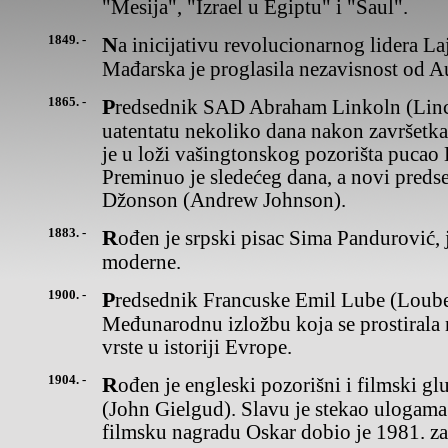
"Mesija", "Izrael u Egiptu" i "Saul".
1849. -
Na inicijativu revolucionarnog lidera Lajoša Košuta(Lajos Kosuth)
Mađarska je proglasila nezavisnost od Au
1865. -
Predsednik SAD Abraham Linkoln (Lincoln) smrtno je ranjen
uatentatu nekoliko dana nakon završetka
je u loži vašingtonskog pozorišta pucao
Preminuo je sledećeg dana, a novi preds
Džonson (Andrew Johnson).
1883. -
Rođen je srpski pisac Sima Pandurović, jedan od osnivača srpske
moderne.
1900. -
Predsednik Francuske Emil Lube (Loubet) otvorio je u Parizu
Međunarodnu izložbu koja se prostirala n
vrste u istoriji Evrope.
1904. -
Rođen je engleski pozorišni i filmski glumac Ser Džon Gilgud
(John Gielgud). Slavu je stekao ulogama
filmsku nagradu Oskar dobio je 1981. za