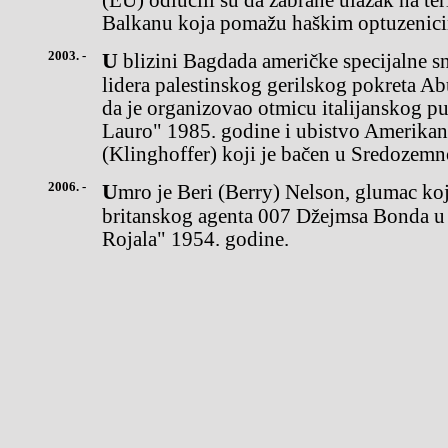
(EU) odlučili su da zabrane ulazak na te
Balkanu koja pomažu haškim optuzenici
2003. -
U blizini Bagdada američke specijalne snage uhapsile subivšeg
lidera palestinskog gerilskog pokreta A
da je organizovao otmicu italijanskog p
Lauro" 1985. godine i ubistvo Amerika
(Klinghoffer) koji je bačen u Sredozemn
2006. -
Umro je Beri (Berry) Nelson, glumac koji je prvi oživeo likčuvenog
britanskog agenta 007 Džejmsa Bonda u
Rojala" 1954. godine.