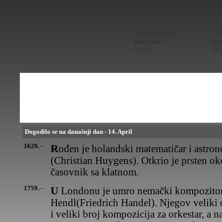
Znacenje imena
Ves
Horoskop
Kur
Lektire
Sta
Dogodilo se na današnji dan - 14. April
1629. -
Rođen je holandski matematičar i astronom Kristijan Hajgens
(Christian Huygens). Otkrio je prsten ok
časovnik sa klatnom.
1759. -
U Londonu je umro nemački kompozitor Georg Fridrih
Hendl(Friedrich Handel). Njegov veliki o
i veliki broj kompozicija za orkestar, a na