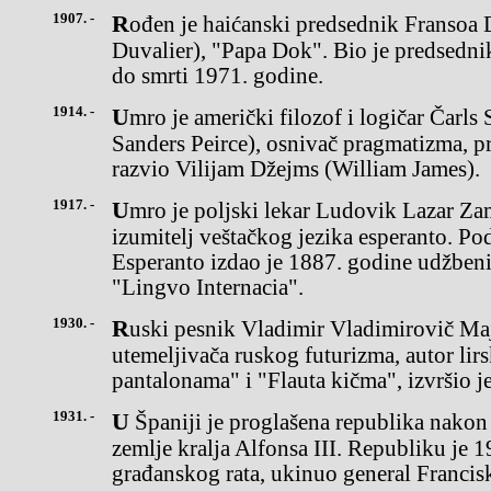
1907. -
Rođen je haićanski predsednik Fransoa Divalije (Francois
Duvalier), "Papa Dok". Bio je predsednik
do smrti 1971. godine.
1914. -
Umro je američki filozof i logičar Čarls Sanders Pirs(Charles
Sanders Peirce), osnivač pragmatizma, pr
razvio Vilijam Džejms (William James).
1917. -
Umro je poljski lekar Ludovik Lazar Zamenhof (Lazarus Ludwig),
izumitelj veštačkog jezika esperanto. 
Esperanto izdao je 1887. godine udžben
"Lingvo Internacia".
1930. -
Ruski pesnik Vladimir Vladimirovič Majakovski, jedan od
utemeljivača ruskog futurizma, autor li
pantalonama" i "Flauta kičma", izvršio 
1931. -
U Španiji je proglašena republika nakon abdikacije ibekstva iz
zemlje kralja Alfonsa III. Republiku je 
građanskog rata, ukinuo general Francis