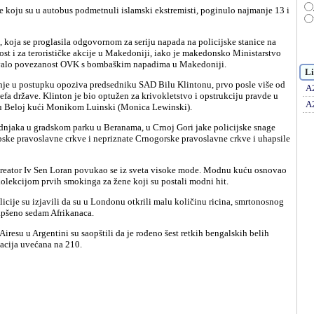
st i za terorističke akcije u Makedoniji, iako je makedonsko Ministarstvo
valo povezanost OVK s bombaškim napadima u Makedoniji.
Li
A
fa države. Klinton je bio optužen za krivokletstvo i opstrukciju pravde u
A
 u Beloj kući Monikom Luinski (Monica Lewinski).
rpske pravoslavne crkve i nepriznate Crnogorske pravoslavne crkve i uhapsile
kolekcijom prvih smokinga za žene koji su postali modni hit.
hapšeno sedam Afrikanaca.
lacija uvećana na 210.