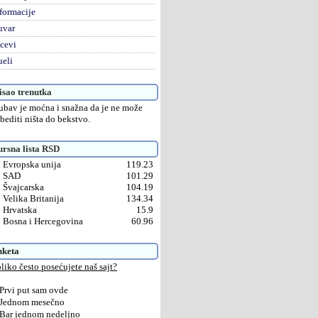
formacije
uvar
cevi
eli
sao trenutka
ubav je moćna i snažna da je ne može
bediti ništa do bekstvo.
rsna lista RSD
Evropska unija
119.23
SAD
101.29
Švajcarska
104.19
Velika Britanija
134.34
Hrvatska
15.9
Bosna i Hercegovina
60.96
nketa
liko često posećujete naš sajt?
Prvi put sam ovde
Jednom mesečno
Bar jednom nedeljno