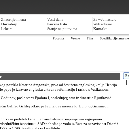
Znacenje imena
Vesti dana
Za webmastere
Horoskop
Kursna lista
Web adresar
Lektire
Stanje na putevima
Kontakt
Pocetna
Vreme
Film
Specifikacije automo
Pr
ar
le pape je izazvao englesku crkvenu reformaciju i raskid s Vatikanom.
is Godunov, posle smrti Fjodora I, poslednjeg cara iz dinastije Rjurikovič.
dsedničkim izborima u SAD pobedio je vođa iz Rata za nezavisnost Džordž
1792, a 1796. je odbio da se kandiduje.