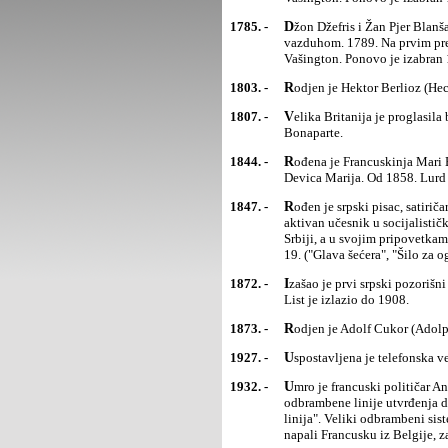
1785. -
Džon Džefris i Žan Pjer Blanšar prvi su preleteli kanal Lamanš balonom napunjenim zagrejanim
vazduhom. 1789. Na prvim pre
Vašington. Ponovo je izabran 
1803. -
Rodjen je Hektor Berlioz (He
1807. -
Velika Britanija je proglasila blokadu Francuske i zemalja saveznica francuskog cara Napoleona I
Bonaparte.
1844. -
Rođena je Francuskinja Mari Bernar Subiru, Sveta Bernadet iz Lurda, koja je objavila da joj se prikazala
Devica Marija. Od 1858. Lurd 
1847. -
Rođen je srpski pisac, satiričar Milovan Glišić, jedan od začetnika realizma u srpskoj književnosti. Bio je
aktivan učesnik u socijalisti
Srbiji, a u svojim pripovetka
19. ("Glava šećera", "Šilo za o
1872. -
Izašao je prvi srpski pozorišni list "Pozorište", koji je pokrenulo Srpsko narodno pozorište u Novom Sadu.
List je izlazio do 1908.
1873. -
Rodjen je Adolf Cukor (Adolp
1927. -
Uspostavljena je telefonska
1932. -
Umro je francuski političar Andre Mažino. Kao ministar rata (1922-24. i 1929-32) pokrenuo je izgradnju
odbrambene linije utvrđenja 
linija". Veliki odbrambeni si
napali Francusku iz Belgije, z