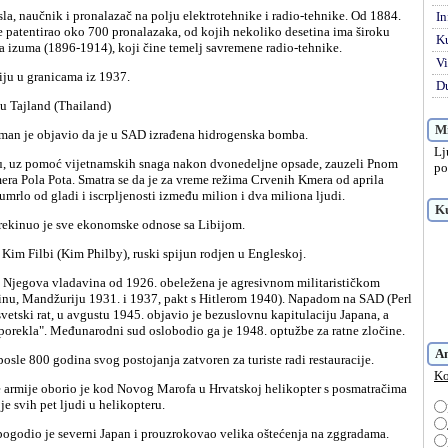
In
je patentirao oko 700 pronalazaka, od kojih nekoliko desetina ima široku
K
ja izuma (1896-1914), koji čine temelj savremene radio-tehnike.
Vi
riju u granicama iz 1937.
Du
 u Tajland (Thailand)
Mi
uman je objavio da je u SAD izrađena hidrogenska bomba.
Lj
po
mera Pola Pota. Smatra se da je za vreme režima Crvenih Kmera od aprila
mrlo od gladi i iscrpljenosti između milion i dva miliona ljudi.
Ku
rekinuo je sve ekonomske odnose sa Libijom.
Kim Filbi (Kim Philby), ruski spijun rodjen u Engleskoj.
inu, Mandžuriju 1931. i 1937, pakt s Hitlerom 1940). Napadom na SAD (Perl
vetski rat, u avgustu 1945. objavio je bezuslovnu kapitulaciju Japana, a
orekla". Međunarodni sud oslobodio ga je 1948. optužbe za ratne zločine.
A
ut posle 800 godina svog postojanja zatvoren za turiste radi restauracije.
Ko
e svih pet ljudi u helikopteru.
i pogodio je severni Japan i prouzrokovao velika oštećenja na zggradama.