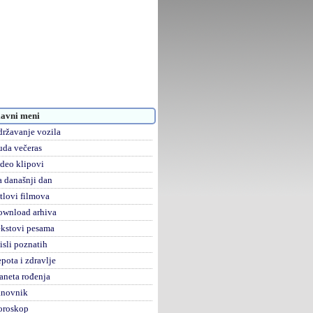
avni meni
ržavanje vozila
da večeras
deo klipovi
 današnji dan
tlovi filmova
ownload arhiva
kstovi pesama
sli poznatih
pota i zdravlje
aneta rođenja
anovnik
oroskop