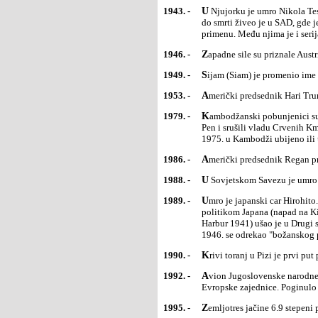
1943. -
U Njujorku je umro Nikola Tesla, naučnik i pronalazač na polju elektrotehnike i radio-tehnike. Od 1884.
do smrti živeo je u SAD, gde 
primenu. Među njima je i seri
1946. -
Zapadne sile su priznale Aust
1949. -
Sijam (Siam) je promenio ime
1953. -
Američki predsednik Hari Tr
1979. -
Kambodžanski pobunjenici su, uz pomoć vijetnamskih snaga nakon dvonedeljne opsade, zauzeli Pnom
Pen i srušili vladu Crvenih K
1975. u Kambodži ubijeno ili u
1986. -
Američki predsednik Regan p
1988. -
U Sovjetskom Savezu je umro 
1989. -
Umro je japanski car Hirohito. Njegova vladavina od 1926. obeležena je agresivnom militarističkom
politikom Japana (napad na K
Harbur 1941) ušao je u Drugi s
1946. se odrekao "božanskog p
1990. -
Krivi toranj u Pizi je prvi p
1992. -
Avion Jugoslovenske narodne armije oborio je kod Novog Marofa u Hrvatskoj helikopter s posmatračima
Evropske zajednice. Poginulo j
1995. -
Zemljotres jačine 6.9 stepen