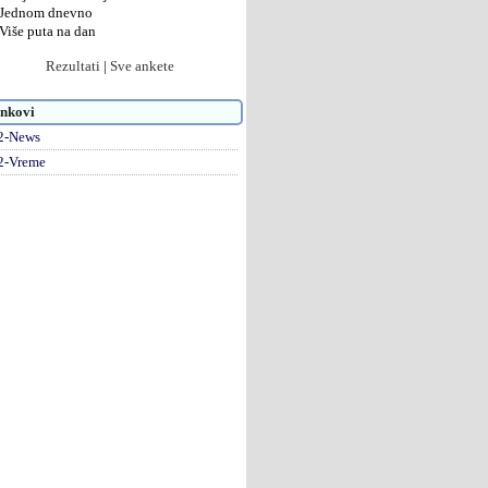
Jednom dnevno
Više puta na dan
Rezultati
|
Sve ankete
nkovi
2-News
2-Vreme