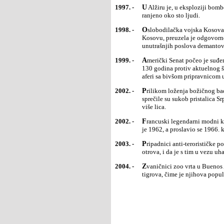
1997. -
U Alžiru je, u eksploziji bombe koju su u autobus podmetnuli islamski ekstremisti, poginulo najmanje 13 i
ranjeno oko sto ljudi.
1998. -
Oslobodilačka vojska Kosova, koja se proglasila odgovornom za seriju napada na policijske stanice na
Kosovu, preuzela je odgovorno
unutrašnjih poslova demanto
1999. -
Američki Senat počeo je suđenje u postupku opoziva predsedniku SAD Bilu Klintonu, prvo posle više od
130 godina protiv aktuelnog še
aferi sa bivšom pripravnicom
2002. -
Prilikom loženja božičnog badnjaka u gradskom parku u Beranama, u Crnoj Gori jake policijske snage
sprečile su sukob pristalica S
više lica.
2002. -
Francuski legendarni modni kreator Iv Sen Loran povukao se iz sveta visoke mode. Modnu kuću osnovao
je 1962, a proslavio se 1966. 
2003. -
Pripadnici anti-terorističke policije su izjavili da su u Londonu otkrili malu količinu ricina, smrtonosnog
otrova, i da je s tim u vezu u
2004. -
Zvaničnici zoo vrta u Buenos Airesu u Argentini su saopštili da je rođeno šest retkih bengalskih belih
tigrova, čime je njihova popu