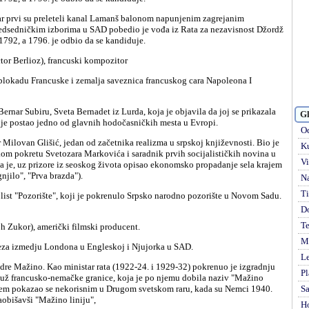
dsedničkim izborima u SAD pobedio je vođa iz Rata za nezavisnost Džordž
1792, a 1796. je odbio da se kandiduje.
ctor Berlioz), francuski kompozitor
Gl
je postao jedno od glavnih hodočasničkih mesta u Evropi.
Od
Ku
čkom pokretu Svetozara Markovića i saradnik prvih socijalističkih novina u
Vi
ma je, uz prizore iz seoskog života opisao ekonomsko propadanje sela krajem
gnjilo", "Prva brazda").
Na
Ti
D
Te
h Zukor), američki filmski producent.
Mi
 veza izmedju Londona u Engleskoj i Njujorka u SAD.
Le
Pl
duž francusko-nemačke granice, koja je po njemu dobila naziv "Mažino
stem pokazao se nekorisnim u Drugom svetskom raru, kada su Nemci 1940.
S
aobišavši "Mažino liniju",
H