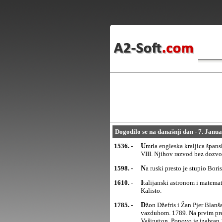
Dogodilo se na današnji dan - 7. Janu
1536. -
Umrla engleska kraljica španskog porekla Katarina Aragonska, prva od šest žena engleskog kralja Henrija
VIII. Njihov razvod bez dozvo
1598. -
Na ruski presto je stupio Bor
1610. -
Italijanski astronom i matematičar Galileo Galilej otkrio je Jupiterove mesece Io, Evropu, Ganimed i
Kalisto.
1785. -
Džon Džefris i Žan Pjer Blanšar prvi su preleteli kanal Lamanš balonom napunjenim zagrejanim
vazduhom. 1789. Na prvim pre
Vašington. Ponovo je izabran 