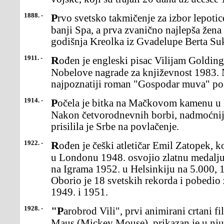
1888. -
Prvo svetsko takmičenje za izbor lepotice održano jeu belgijskoj
banji Spa, a prva zvanično najlepša žena 
godišnja Kreolka iz Gvadelupe Berta Suk
1911. -
Rođen je engleski pisac Vilijam Golding (William),dobitnik
Nobelove nagrade za književnost 1983. N
najpoznatiji roman "Gospodar muva" post
1914. -
Počela je bitka na Mačkovom kamenu u Prvom svetskomratu.
Nakon četvorodnevnih borbi, nadmoćnij
prisilila je Srbe na povlačenje.
1922. -
Rođen je češki atletičar Emil Zatopek, koji jena Olimpijskim igrama
u Londonu 1948. osvojio zlatnu medalju 
na Igrama 1952. u Helsinkiju na 5.000, 
Oborio je 18 svetskih rekorda i pobedio
1949. i 1951.
1928. -
"Parobrod Vili", prvi animirani crtani film u kojem sepojavio Miki
Maus (Mickey Mouse), prikazan je u nj