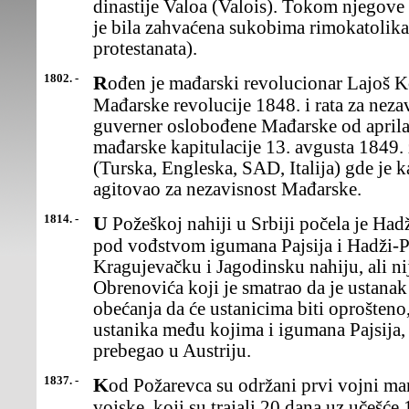
dinastije Valoa (Valois). Tokom njegove
je bila zahvaćena sukobima rimokatolika
protestanata).
1802. -
Rođen je mađarski revolucionar Lajoš Košut (Lajos Kossuth), vođa
Mađarske revolucije 1848. i rata za nezav
guverner oslobođene Mađarske od april
mađarske kapitulacije 13. avgusta 1849. 
(Turska, Engleska, SAD, Italija) gde je 
agitovao za nezavisnost Mađarske.
1814. -
U Požeškoj nahiji u Srbiji počela je Hadži-Prodanovabuna. Ustanak
pod vođstvom igumana Pajsija i Hadži-Pr
Kragujevačku i Jagodinsku nahiju, ali n
Obrenovića koji je smatrao da je ustanak
obećanja da će ustanicima biti oprošteno
ustanika među kojima i igumana Pajsija,
prebegao u Austriju.
1837. -
Kod Požarevca su održani prvi vojni manevri regularne srpske
vojske, koji su trajali 20 dana uz učešće