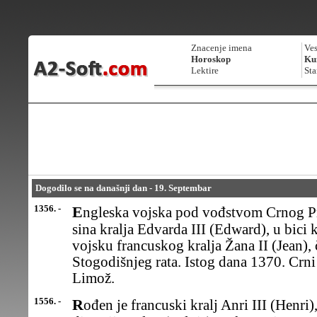
Znacenje imena
Ves
Horoskop
Kur
Lektire
Sta
Dogodilo se na današnji dan - 19. Septembar
1356. -
Engleska vojska pod vođstvom Crnog Princa (The Black Prince),
sina kralja Edvarda III (Edward), u bici 
vojsku francuskog kralja Žana II (Jean),
Stogodišnjeg rata. Istog dana 1370. Crni
Limož.
1556. -
Rođen je francuski kralj Anri III (Henri), poslednji vladar iz