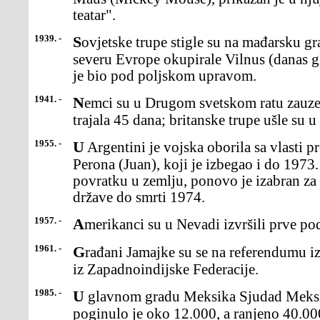
teatar".
1939. -
Sovjetske trupe stigle su na mađarsku granicu iistovremeno su na
severu Evrope okupirale Vilnus (danas gl
je bio pod poljskom upravom.
1941. -
Nemci su u Drugom svetskom ratu zauzeli Kijev, posle bitkekoja je
trajala 45 dana; britanske trupe ušle su u
1955. -
U Argentini je vojska oborila sa vlasti predsednika HuanaDominga
Perona (Juan), koji je izbegao i do 1973.
povratku u zemlju, ponovo je izabran za 
države do smrti 1974.
1957. -
Amerikanci su u Nevadi izvršili prve p
1961. -
Građani Jamajke su se na referendumu izjasnili zaizdvajanje zemlje
iz Zapadnoindijske Federacije.
1985. -
U glavnom gradu Meksika Sjudad Meksiku i okolini u zemljotresu
poginulo je oko 12.000, a ranjeno 40.000