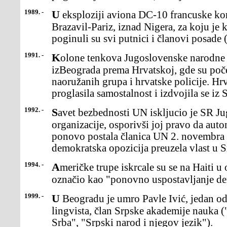
1989. -
U eksploziji aviona DC-10 francuske kompanije UTA, naliniji
Brazavil-Pariz, iznad Nigera, za koju je 
poginuli su svi putnici i članovi posade 
1991. -
Kolone tenkova Jugoslovenske narodne armije krenule su
izBeograda prema Hrvatskoj, gde su poče
naoružanih grupa i hrvatske policije. Hrv
proglasila samostalnost i izdvojila se iz
1992. -
Savet bezbednosti UN iskljucio je SR Jugoslaviju izsvetske
organizacije, osporivši joj pravo da aut
ponovo postala članica UN 2. novembra 
demokratska opozicija preuzela vlast u Sr
1994. -
Američke trupe iskrcale su se na Haiti u operaciji kojuje Vašington
označio kao "ponovno uspostavljanje dem
1999. -
U Beogradu je umro Pavle Ivić, jedan od vodećih jugoslovenskih
lingvista, član Srpske akademije nauka 
Srba", "Srpski narod i njegov jezik").