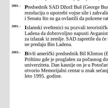
2001. -
Predsednik SAD Džorž Buš (George Bush) potpisao jekongresnu
rezoluciju o upotrebi vojne sile i zahv
i Senatu što su ga ovlastili da pokrene rat
2001. -
Islamski sveštenici su pozvali terorističkog lidera Osamu Bin
Ladena da dobrovoljno napusti Avganista
za izlazak iz zemlje. SAD zapretile da će
ne predaju Bin Ladena.
2003. -
Bivši američki predsednik Bil Klinton (Bil Clinton)posetio je
Prištinu gde je proglašen za počasnog do
univerziteta. Dan kasnije on je u Potoča
otvorio Memorijalni centar u znak sećan
leto 1995. godine.