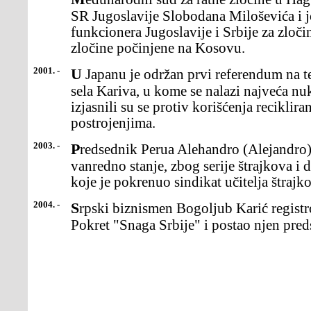
SR Jugoslavije Slobodana Miloševića i j
funkcionera Jugoslavije i Srbije za zloči
zločine počinjene na Kosovu.
2001. -
U Japanu je održan prvi referendum na temu energetike. Stanovnici
sela Kariva, u kome se nalazi najveća nuk
izjasnili su se protiv korišćenja recikli
postrojenjima.
2003. -
Predsednik Perua Alehandro (Alejandro) Toledo uveo je 30-dnevno
vanredno stanje, zbog serije štrajkova i 
koje je pokrenuo sindikat učitelja štrajk
2004. -
Srpski biznismen Bogoljub Karić registrovao je u Beogradu stranku
Pokret "Snaga Srbije" i postao njen pred