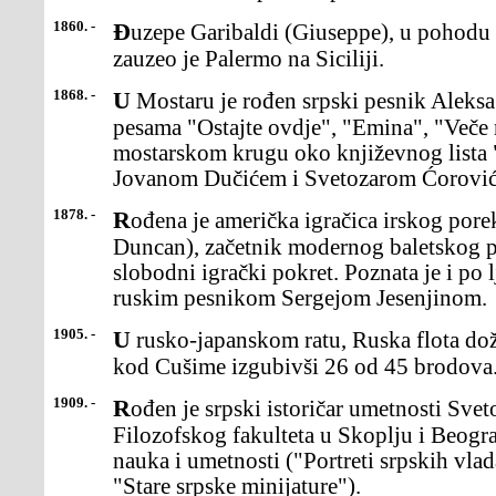
1860. -
Đuzepe Garibaldi (Giuseppe), u pohodu za ujedinjenje Italije,
zauzeo je Palermo na Siciliji.
1868. -
U Mostaru je rođen srpski pesnik Aleksa Šantić, autor antologijskih
pesama "Ostajte ovdje", "Emina", "Veče 
mostarskom krugu oko književnog lista "
Jovanom Dučićem i Svetozarom Ćorovi
1878. -
Rođena je američka igračica irskog porekla Isidora Dankan (Isidore
Duncan), začetnik modernog baletskog 
slobodni igrački pokret. Poznata je i po
ruskim pesnikom Sergejom Jesenjinom.
1905. -
U rusko-japanskom ratu, Ruska flota doživela je težak poraz u bici
kod Cušime izgubivši 26 od 45 brodova
1909. -
Rođen je srpski istoričar umetnosti Svetozar Radojčić, profesor
Filozofskog fakulteta u Skoplju i Beogr
nauka i umetnosti ("Portreti srpskih vla
"Stare srpske minijature").