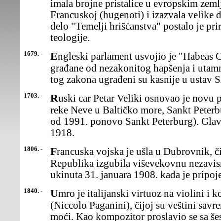
imala brojne pristalice u evropskim zem
Francuskoj (hugenoti) i izazvala velike 
delo "Temelji hrišćanstva" postalo je pri
teologije.
1679. -
Engleski parlament usvojio je "Habeas Corpus Act", zakon koji štiti
građane od nezakonitog hapšenja i utamn
tog zakona ugrađeni su kasnije u ustav 
1703. -
Ruski car Petar Veliki osnovao je novu prestonicu Rusije na ušću
reke Neve u Baltičko more, Sankt Peterb
od 1991. ponovo Sankt Peterburg). Glavn
1918.
1806. -
Francuska vojska je ušla u Dubrovnik, čime je Dubrovačka
Republika izgubila viševekovnu nezavis
ukinuta 31. januara 1908. kada je pripojen
1840. -
Umro je italijanski virtuoz na violini i kompozitor Nikolo Paganini
(Niccolo Paganini), čijoj su veštini sav
moći. Kao kompozitor proslavio se sa šes