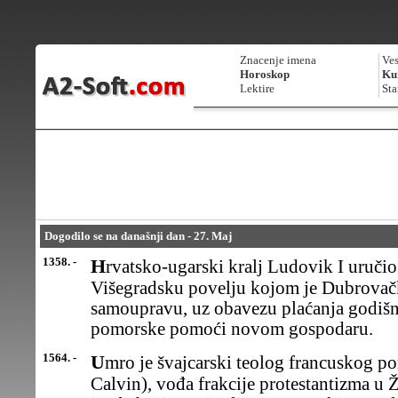
Znacenje imena
Ves
Horoskop
Kur
Lektire
Sta
Dogodilo se na današnji dan - 27. Maj
1358. -
Hrvatsko-ugarski kralj Ludovik I uručio je gradu Dubrovniku
Višegradsku povelju kojom je Dubrova
samoupravu, uz obavezu plaćanja godišn
pomorske pomoći novom gospodaru.
1564. -
Umro je švajcarski teolog francuskog porekla Žan Kalvin (Jean
Calvin), vođa frakcije protestantizma u 