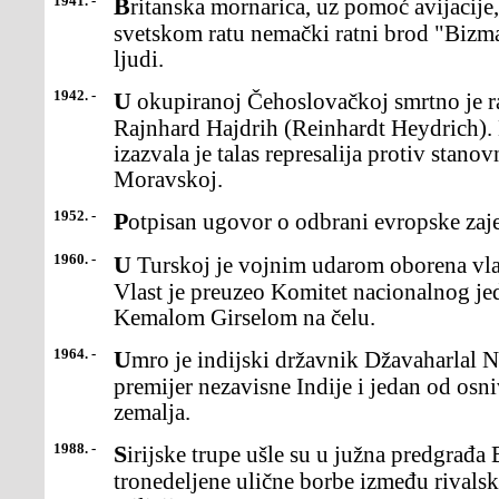
1941. -
Britanska mornarica, uz pomoć avijacije, potopila je u Drugom
svetskom ratu nemački ratni brod "Bizm
ljudi.
1942. -
U okupiranoj Čehoslovačkoj smrtno je ranjen šef Gestapoa
Rajnhard Hajdrih (Reinhardt Heydrich). 
izazvala je talas represalija protiv stano
Moravskoj.
1952. -
Potpisan ugovor o odbrani evropske zaj
1960. -
U Turskoj je vojnim udarom oborena vlada Adnana Menderesa.
Vlast je preuzeo Komitet nacionalnog je
Kemalom Girselom na čelu.
1964. -
Umro je indijski državnik Džavaharlal Nehru (Jawaharlal), prvi
premijer nezavisne Indije i jedan od osn
zemalja.
1988. -
Sirijske trupe ušle su u južna predgrađa Bejruta i okončale
tronedeljene ulične borbe između rivals