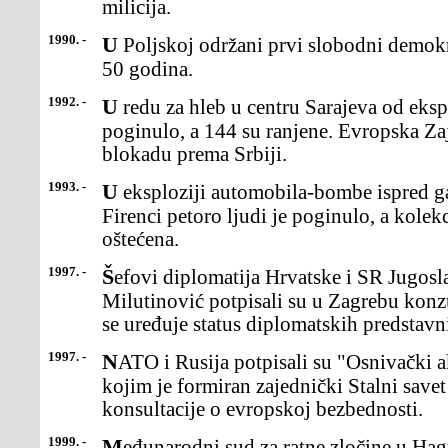
milicija.
1990. -
U Poljskoj održani prvi slobodni demokraski iybori posle više od
50 godina.
1992. -
U redu za hleb u centru Sarajeva od eksplozije granate 16 osoba je
poginulo, a 144 su ranjene. Evropska Za
blokadu prema Srbiji.
1993. -
U eksploziji automobila-bombe ispred galerije Ufici (Uffizzi) u
Firenci petoro ljudi je poginulo, a kolekc
oštećena.
1997. -
Šefovi diplomatija Hrvatske i SR Jugoslavije Mate Granić i Milan
Milutinović potpisali su u Zagrebu kon
se uređuje status diplomatskih predstavn
1997. -
NATO i Rusija potpisali su "Osnivački akt o međusobnoj saradnji",
kojim je formiran zajednički Stalni sav
konsultacije o evropskoj bezbednosti.
1999. -
Međunarodni sud za ratne zločine u Hagu optužio je predsednika