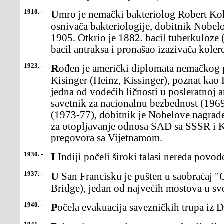
1910. -
Umro je nemački bakteriolog Robert Koh (Koch), jedan od
osnivača bakteriologije, dobitnik Nobel
1905. Otkrio je 1882. bacil tuberkuloze 
bacil antraksa i pronašao izazivača kolere
1923. -
Rođen je američki diplomata nemačkog porekla Hajnc Alfred
Kisinger (Heinz, Kissinger), poznat kao 
jedna od vodećih ličnosti u posleratnoj a
savetnik za nacionalnu bezbednost (1969
(1973-77), dobitnik je Nobelove nagrade
za otopljavanje odnosa SAD sa SSSR i 
pregovora sa Vijetnamom.
1930. -
I Indiji počeli široki talasi nereda pov
1937. -
U San Francisku je pušten u saobraćaj "Golden Gejt" (Golden Gate
Bridge), jedan od najvećih mostova u sv
1940. -
Počela evakuacija savezničkih trupa iz 