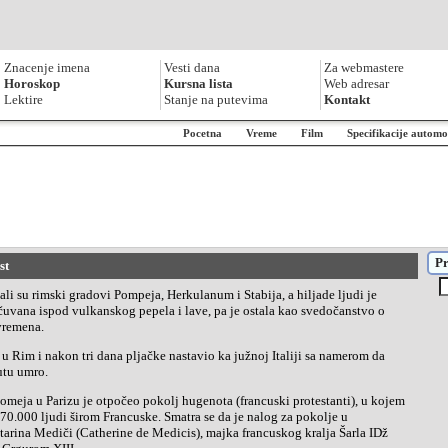
Znacenje imena
Vesti dana
Za webmastere
Horoskop
Kursna lista
Web adresar
Lektire
Stanje na putevima
Kontakt
Pocetna
Vreme
Film
Specifikacije automo
Pr
st
uvana ispod vulkanskog pepela i lave, pa je ostala kao svedočanstvo o
 vremena.
putu umro.
70.000 ljudi širom Francuske. Smatra se da je nalog za pokolje u
tarina Mediči (Catherine de Medicis), majka francuskog kralja Šarla IDž