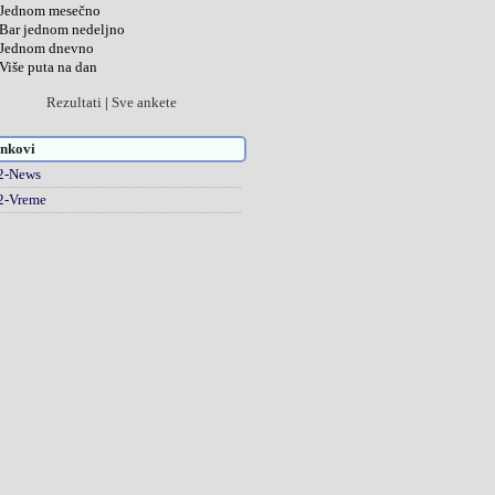
Jednom mesečno
Bar jednom nedeljno
Jednom dnevno
Više puta na dan
Rezultati
|
Sve ankete
nkovi
2-News
2-Vreme