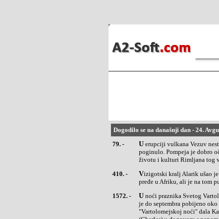
Dogodilo se na današnji dan - 24. Avgu
79. -
U erupciji vulkana Vezuv nestali su rimski gradovi Pompeja, Herkulanum i Stabija, a hiljade ljudi je
poginulo. Pompeja je dobro oč
životu i kulturi Rimljana tog
410. -
Vizigotski kralj Alarik ušao je u Rim i nakon tri dana pljačke nastavio ka južnoj Italiji sa namerom da
pređe u Afriku, ali je na tom 
1572. -
U noći praznika Svetog Vartolomeja u Parizu je otpočeo pokolj hugenota (francuski protestanti), u kojem
je do septembra pobijeno oko 
"Vartolomejskoj noći" dala Ka