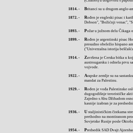
(Charles) u dogovoru s papom
1814. -
Britanci su u drugom anglo-am
1872. -
Rođen je engleski pisac i karikaturista Maks Birbum (Max Beerbohm), majstor satire i ironije ("Zulejka
Dobson", "Božićnji venac", "Sr
1893. -
Požar u južnom delu Čikaga o
1899. -
Rođen je argentinski pisac Horhe Luis Borhes (Jorge, Borges), jedan od najvećih pisaca 20. veka, koji je
presudno obeležio hispano ame
("Univerzalna istorija beščašća
1914. -
Završena je Cerska bitka u kojoj je srpska vojska pod komandom Stepe Stepanovića potukla
austrougarsku i odnela prvu s
vojvode.
1922. -
Arapske zemlje su na sastanku u Nablusu odbacile odluku Društva naroda da Velikoj Britaniji poveri
mandat za Palestinu.
1929. -
Rođen je vođa Palestinske oslobodilačke organizacije (PLO) Jaser Arafat (Yasser), koji se posle
dugogodišnje terorističke akt
Zajedno s Abu Džihadom osnova
kasnije izabran je za predsed
1936. -
U staljinističkim čistkama streljan je ruski revolucionar Lav Borisovič Rozenfeld (Kamenjev), pošto je
prethodno na montiranom proce
Sovjetske Rusije posle Oktoba
1954. -
Predsedik SAD Dvajt Ajzenhauer (Dwight Eisenhonjer) potpisao je akt o stavljanju van zakona američke