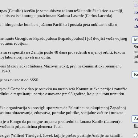
In
K
a ubistva istaknutog opozicionara Karlosa Laserde (Carlos Lacerda).
Vi
Du
Mi
ivotnom robijom.
St
na
pr
j laboratoriji izveli niz opita.
mo
 1940.
Ku
 je nezavisnost od SSSR.
dluku o raspuštanju partije osnovane pre 93 godine, koja je u tom trenutku
stima obrazovanja, zdravstva, poreske politike, socijalne zaštite i turizma.
A
Ko
dvođenih pripadnicima plemena Tutsi.