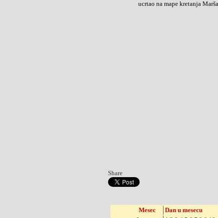
ucrtao na mape kretanja Marša
Share
Mesec
Dan u mesecu