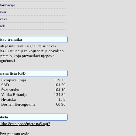
formacije
uvar
cevi
eli
sao trenutka
rah je unutrašnji signal da se čovek
lazi u situaciji za koju se nije dovoljno
ipremio, koja prevazilazi njegove
gućnosti.
rsna lista RSD
Evropska unija
119.23
SAD
101.29
Švajcarska
104.19
Velika Britanija
134.34
Hrvatska
15.9
Bosna i Hercegovina
60.96
nketa
liko često posećujete naš sajt?
Prvi put sam ovde