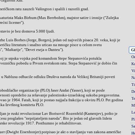
 Grgurom XIII.
eričkom ratu zauzeli Vašington i spalili i razorili grad.
ećni licemer").
stavio je bez domova 5.000 ljudi.
ričku literaturu i snažno uticao na mnoge pisce u celom svetu
", "Maštarije", "Devet eseja o Danteu").
Gl
Od
avezničku pobedu u Prvom svetskom ratu. Stepa Stepanović je dobio čin
Ku
Vi
Na
Ti
D
ivnosti opredelio za rešavanje palestinsko-izraelskog sukoba pregovorima.
Te
o je 1964. Fatah, koji je postao najjača frakcija u okviru PLO. Pet godina
nika Izvršnog komiteta PLO.
Mi
Le
su proglašen "neprijateljem naroda". Bio je jedan od glavnih lidera
Pl
rske revolucije 1917. Posthumno je rehabilitovan.
S
H