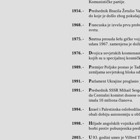
Komunističke partije.
1954. -
Predsednik Brazila Žetulio Vargas (Getulio) izvršio je samoubistvo tokom teške političke krize u zemlji,
do koje je došlo zbog pokušaj
1968. -
Francuska je izvela prvu probu hidrogenske bombe u južnom Pacifiku i postala peta nuklearna sila u
svetu.
1975. -
Smrtna presuda šefu grčke vojne hunte Georgiosu Papadopulosu (Papadopoulos) i još dvojici vođa vojnog
udara 1967. zamenjena je dož
1976. -
Dvojica sovjetskih kosmonauta su se spustila na Zemlju posle 48 dana provedenih u njenoj orbiti, tokom
kojih su u specijalnoj kosmičko
1989. -
Premijer Poljske postao je Tadeuš Mazovjecki (Tadeusz Mazovnjiecki), prvi nekomunistički premijer u
zemljama sovjetskog bloka od
1991. -
Parlament Ukrajine proglasio
1991. -
Predsednik SSSR Mihail Sergejevič Gorbačov dao je ostavku na mesto šefa Komunističke partije i zatražio
da Centralni komitet donese o
imala 16 miliona članova.
1994. -
Izrael i Palestinska oslobodilačka organizacija su postigli sporazum da Palestinci na okupiranoj Zapadnoj
obali dobiju autonomiju u obla
1998. -
Hiljade angolskih vojnika ušlo je u Kongo da pomogne trupama predsednika Lorana Kabile (Laurent) u
borbi protiv pobunjenika pre
2003. -
U 93. godini umro je Vilfred Teziger (Wilfred Thesiger), čovek koji je prešao pustinje Arabije na kamili i