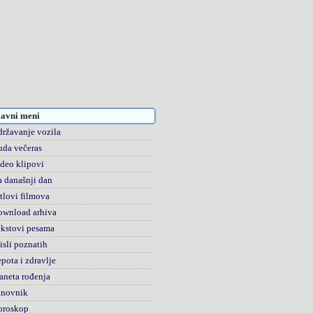
avni meni
ržavanje vozila
da večeras
deo klipovi
 današnji dan
tlovi filmova
ownload arhiva
kstovi pesama
sli poznatih
pota i zdravlje
aneta rođenja
anovnik
oroskop