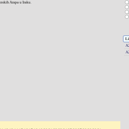
nskih Arapa u Iraku.
Li
A
A