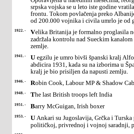
Oporavljena u narednim mesecima, reorg
srpska vojska se u leto iste godine vrat
frontu. Tokom povlačenja preko Albanij
od 200.000 vojnika i civila umrlo je od gl
1922. -
Velika Britanija je formalno proglasila nezavisnost Egipta, ali je
zadržala kontrolu nad Sueckim kanalom
zemlje.
1941. -
U egzilu je umro bivši španski kralj Alfonso XIII. Odbivši da
abdicira 1931, kada su na izborima u Špa
kralj je bio prisiljen da napusti zemlju.
1946. -
Robin Cook, Labour MP & Shadow Cabi
1948. -
The last British troops left India
1951. -
Barry McGuigan, Irish boxer
1953. -
U Ankari su Jugoslavija, Grčka i Turska potpisale sporazum o
političkoj, privrednoj i vojnoj saradnji,