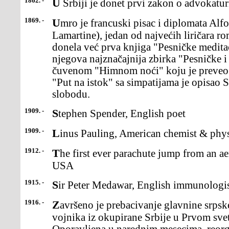
1862. -
U Srbiji je donet prvi zakon o advokatur
1869. -
Umro je francuski pisac i diplomata Alfons de Lamartin (Alphonse,
Lamartine), jedan od najvećih liričara r
donela već prva knjiga "Pesničke meditac
njegova najznačajnija zbirka "Pesničke i
čuvenom "Himnom noći" koju je preveo
"Put na istok" sa simpatijama je opisao S
slobodu.
1909. -
Stephen Spender, English poet
1909. -
Linus Pauling, American chemist & phys
1912. -
The first ever parachute jump from an aeroplane was made, in the
USA
1915. -
Sir Peter Medawar, English immunologi
1916. -
Završeno je prebacivanje glavnine srpske vojske od oko 140.000
vojnika iz okupirane Srbije u Prvom svet