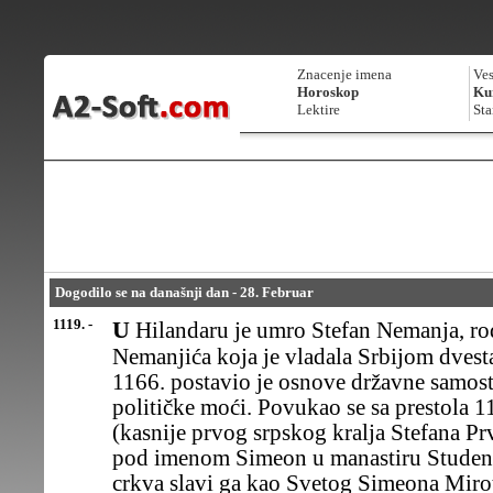
Znacenje imena
Ves
Horoskop
Kur
Lektire
Sta
Dogodilo se na današnji dan - 28. Februar
1119. -
U Hilandaru je umro Stefan Nemanja, rodonačelnik dinastije
Nemanjića koja je vladala Srbijom dvest
1166. postavio je osnove državne samosta
političke moći. Povukao se sa prestola 11
(kasnije prvog srpskog kralja Stefana P
pod imenom Simeon u manastiru Studeni
crkva slavi ga kao Svetog Simeona Miro