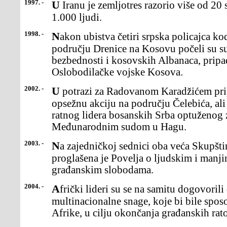
1997. -
U Iranu je zemljotres razorio više od 20 sela, a poginulo je oko
1.000 ljudi.
1998. -
Nakon ubistva četiri srpska policajca kod Glogovca i Srbice, na
području Drenice na Kosovu počeli su s
bezbednosti i kosovskih Albanaca, pripa
Oslobodilačke vojske Kosova.
2002. -
U potrazi za Radovanom Karadžićem pripadnici Sfora sproveli su
opsežnu akciju na području Čelebića, ali
ratnog lidera bosanskih Srba optuženog z
Međunarodnim sudom u Hagu.
2003. -
Na zajedničkoj sednici oba veća Skupštine SR Jugoslavije
proglašena je Povelja o ljudskim i manj
građanskim slobodama.
2004. -
Afrički lideri su se na samitu dogovorili da oforme Afričke
multinacionalne snage, koje bi bile spos
Afrike, u cilju okončanja građanskih rat