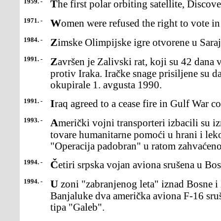
1959. -
The first polar orbiting satellite, Disco
1971. -
Women were refused the right to vote in
1984. -
Zimske Olimpijske igre otvorene u Sara
1991. -
Završen je Zalivski rat, koji su 42 dana vodile SAD i saveznici
protiv Iraka. Iračke snage prisiljene su 
okupirale 1. avgusta 1990.
1991. -
Iraq agreed to a cease fire in Gulf War co
1993. -
Američki vojni transporteri izbacili su iznad istočne Bosne prve
tovare humanitarne pomoći u hrani i lek
"Operacija padobran" u ratom zahvaćeno
1994. -
Četiri srpska vojan aviona srušena u Bos
1994. -
U zoni "zabranjenog leta" iznad Bosne i Hercegovine zapadno od
Banjaluke dva američka aviona F-16 sruši
tipa "Galeb".