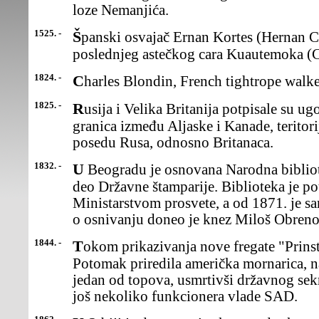
loze Nemanjića.
1525. -
Španski osvajač Ernan Kortes (Hernan Cortez) pogubio je
poslednjeg astečkog cara Kuautemoka (
1824. -
Charles Blondin, French tightrope walk
1825. -
Rusija i Velika Britanija potpisale su ugovor kojim je određena
granica između Aljaske i Kanade, teritorij
posedu Rusa, odnosno Britanaca.
1832. -
U Beogradu je osnovana Narodna biblioteka Srbije kao sastavni
deo Državne štamparije. Biblioteka je p
Ministarstvom prosvete, a od 1871. je s
o osnivanju doneo je knez Miloš Obreno
1844. -
Tokom prikazivanja nove fregate "Prinston", koje je na reci
Potomak priredila američka mornarica, n
jedan od topova, usmrtivši državnog sekr
još nekoliko funkcionera vlade SAD.