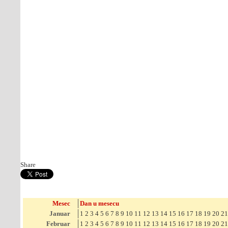
Share
Mesec
Dan u mesecu
Januar
1
2
3
4
5
6
7
8
9
10
11
12
13
14
15
16
17
18
19
20
21
Februar
1
2
3
4
5
6
7
8
9
10
11
12
13
14
15
16
17
18
19
20
21