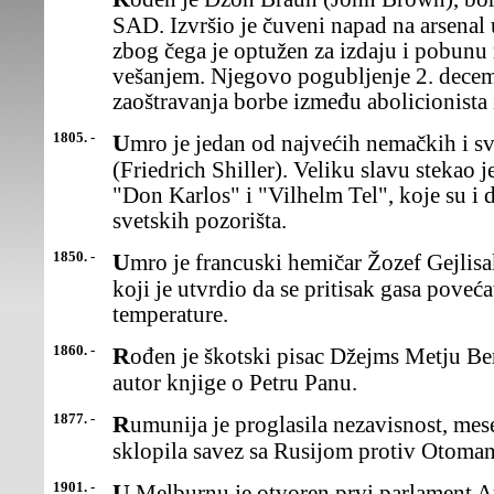
SAD. Izvršio je čuveni napad na arsenal 
zbog čega je optužen za izdaju i pobunu
vešanjem. Njegovo pogubljenje 2. decem
zaoštravanja borbe između abolicionista 
1805. -
Umro je jedan od najvećih nemačkih i svetskih pesnika Fridrih Šiler
(Friedrich Shiller). Veliku slavu stekao
"Don Karlos" i "Vilhelm Tel", koje su i 
svetskih pozorišta.
1850. -
Umro je francuski hemičar Žozef Gejlisak (Joseph Gay-Lusssac),
koji je utvrdio da se pritisak gasa poveć
temperature.
1860. -
Rođen je škotski pisac Džejms Metju Beri (James Matthew Barrie),
autor knjige o Petru Panu.
1877. -
Rumunija je proglasila nezavisnost, mesec dana nakon štoje
sklopila savez sa Rusijom protiv Otoman
1901. -
U Melburnu je otvoren prvi parlament Au