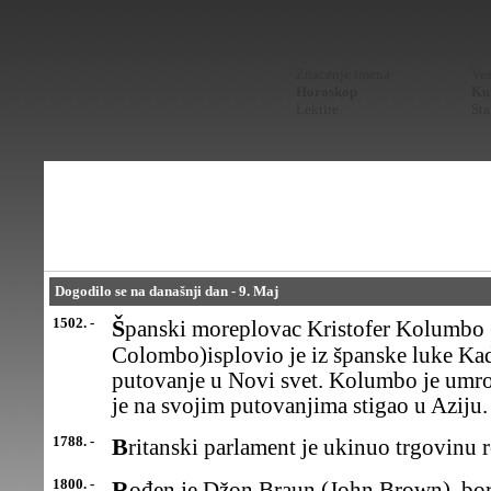
Znacenje imena
Ves
Horoskop
Kur
Lektire
Sta
Dogodilo se na današnji dan - 9. Maj
1502. -
Španski moreplovac Kristofer Kolumbo (Cristoforo
Colombo)isplovio je iz španske luke Kadi
putovanje u Novi svet. Kolumbo je umro
je na svojim putovanjima stigao u Aziju.
1788. -
Britanski parlament je ukinuo trgovinu 
1800. -
Rođen je Džon Braun (John Brown), borac za ukidanje ropstva u