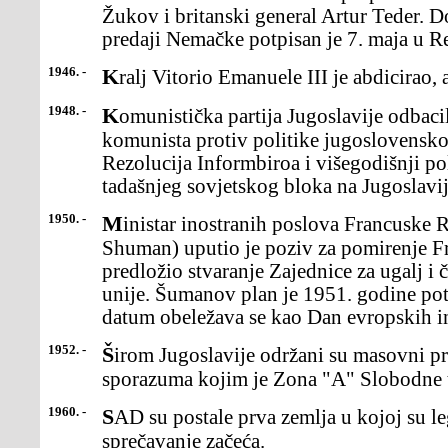
Žukov i britanski general Artur Teder.
predaji Nemačke potpisan je 7. maja u R
1946. -
Kralj Vitorio Emanuele III je abdicirao, 
1948. -
Komunistička partija Jugoslavije odbacila je optužbe sovjetskih
komunista protiv politike jugoslovensko
Rezolucija Informbiroa i višegodišnji po
tadašnjeg sovjetskog bloka na Jugoslavij
1950. -
Ministar inostranih poslova Francuske Rober Šuman (Robert
Shuman) uputio je poziv za pomirenje F
predložio stvaranje Zajednice za ugalj i
unije. Šumanov plan je 1951. godine pot
datum obeležava se kao Dan evropskih in
1952. -
Širom Jugoslavije održani su masovni protesti zbog Londonskog
sporazuma kojim je Zona "A" Slobodne teri
1960. -
SAD su postale prva zemlja u kojoj su legalizovane piluleza
sprečavanje začeća.