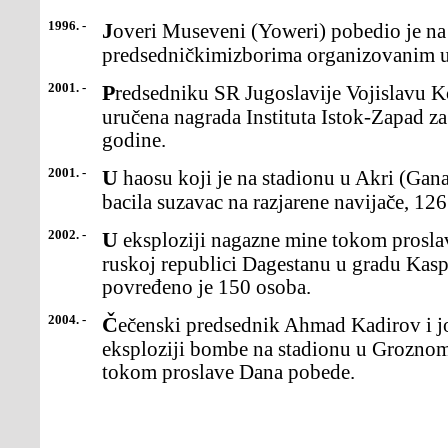
1996. -
Joveri Museveni (Yoweri) pobedio je na prvim
predsedničkimizborima organizovanim u
2001. -
Predsedniku SR Jugoslavije Vojislavu Koštunici u Njujorkuje
uručena nagrada Instituta Istok-Zapad z
godine.
2001. -
U haosu koji je na stadionu u Akri (Gana) nastao kada jepolicija
bacila suzavac na razjarene navijače, 126 
2002. -
U eksploziji nagazne mine tokom proslave Dana pobede, ujužnoj
ruskoj republici Dagestanu u gradu Kaspi
povređeno je 150 osoba.
2004. -
Čečenski predsednik Ahmad Kadirov i još 24 osobe poginuli su u
eksploziji bombe na stadionu u Groznom
tokom proslave Dana pobede.