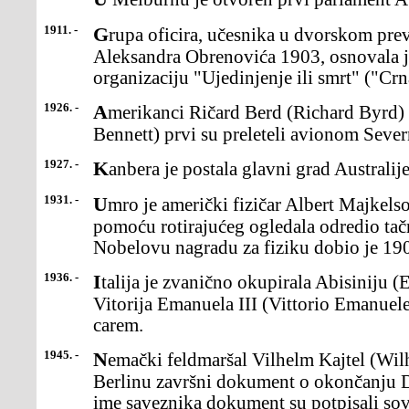
1911. -
Grupa oficira, učesnika u dvorskom prevratu i ubistvukralja
Aleksandra Obrenovića 1903, osnovala j
organizaciju "Ujedinjenje ili smrt" ("Crn
1926. -
Amerikanci Ričard Berd (Richard Byrd) i Flojd Benet (Floyd
Bennett) prvi su preleteli avionom Sever
1927. -
Kanbera je postala glavni grad Australi
1931. -
Umro je američki fizičar Albert Majkelson (Michelson),koji je
pomoću rotirajućeg ogledala odredio tačn
Nobelovu nagradu za fiziku dobio je 19
1936. -
Italija je zvanično okupirala Abisiniju (Etiopija) iitalijanskog kralja
Vitorija Emanuela III (Vittorio Emanuele
carem.
1945. -
Nemački feldmaršal Vilhelm Kajtel (Wilhelm Keitel)potpisao je u
Berlinu završni dokument o okončanju D
ime saveznika dokument su potpisali sov