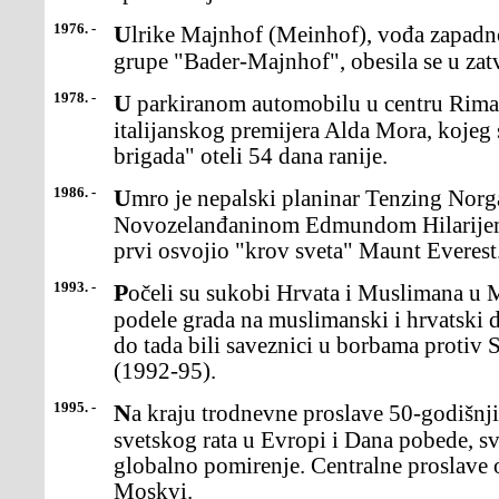
1976. -
Ulrike Majnhof (Meinhof), vođa zapadno nemačke terorističke
grupe "Bader-Majnhof", obesila se u zatv
1978. -
U parkiranom automobilu u centru Rima pronađeno je telo bivšeg
italijanskog premijera Alda Mora, kojeg 
brigada" oteli 54 dana ranije.
1986. -
Umro je nepalski planinar Tenzing Norgaj (Norgay), koji jes
Novozelanđaninom Edmundom Hilarijem 
prvi osvojio "krov sveta" Maunt Everest
1993. -
Počeli su sukobi Hrvata i Muslimana u Mostaru koji sudoveli do
podele grada na muslimanski i hrvatski 
do tada bili saveznici u borbama protiv
(1992-95).
1995. -
Na kraju trodnevne proslave 50-godišnjice završetka Drugog
svetskog rata u Evropi i Dana pobede, sve
globalno pomirenje. Centralne proslave o
Moskvi.