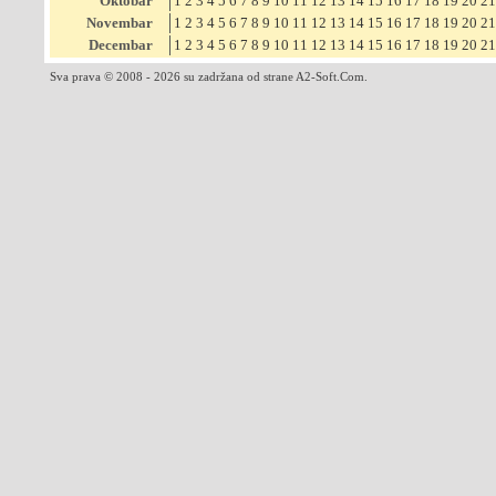
Oktobar
1
2
3
4
5
6
7
8
9
10
11
12
13
14
15
16
17
18
19
20
21
Novembar
1
2
3
4
5
6
7
8
9
10
11
12
13
14
15
16
17
18
19
20
21
Decembar
1
2
3
4
5
6
7
8
9
10
11
12
13
14
15
16
17
18
19
20
21
Sva prava © 2008 - 2026 su zadržana od strane A2-Soft.Com.