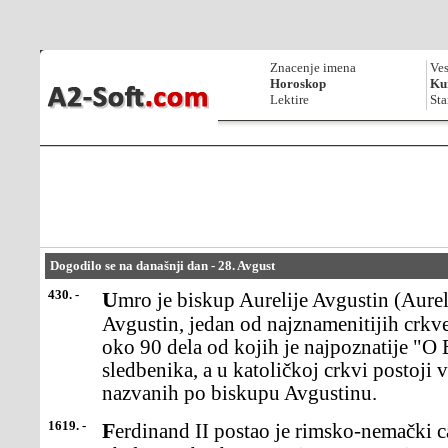
Znacenje imena
Ves
Horoskop
Kur
Lektire
Sta
Dogodilo se na današnji dan - 28. Avgust
430. -
Umro je biskup Aurelije Avgustin (Aurelius Augustinus),Sveti
Avgustin, jedan od najznamenitijih crkve
oko 90 dela od kojih je najpoznatije "O 
sledbenika, a u katoličkoj crkvi postoji 
nazvanih po biskupu Avgustinu.
1619. -
Ferdinand II postao je rimsko-nemački car. Njegova vladavina je