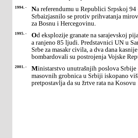
1994. -
Na referendumu u Republici Srpskoj 94 odsto bosanskih
Srbaizjasnilo se protiv prihvatanja mir
za Bosnu i Hercegovinu.
1995. -
Od eksplozije granate na sarajevskoj pijaci Markale poginulo je 37,
a ranjeno 85 ljudi. Predstavnici UN u Sa
Srbe za masakr civila, a dva dana kasni
bombardovali su postrojenja Vojske Rep
2001. -
Ministarstvo unutrašnjih poslova Srbije saopštilo je daje iz
masovnih grobnica u Srbiji iskopano viš
pretpostavlja da su žrtve rata na Kosovu