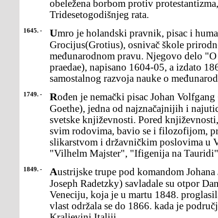
obeležena borbom protiv protestantizma, 
Tridesetogodišnjeg rata.
1645. -
Umro je holandski pravnik, pisac i humanista Hugo
Grocijus(Grotius), osnivač škole prirod
međunarodnom pravu. Njegovo delo "O p
praedae), napisano 1604-05, a izdato 18
samostalnog razvoja nauke o međunaro
1749. -
Rođen je nemački pisac Johan Volfgang Gete (Johann Wolfgang
Goethe), jedna od najznačajnijih i najuti
svetske književnosti. Pored književnosti
svim rodovima, bavio se i filozofijom, 
slikarstvom i državničkim poslovima u V
"Vilhelm Majster", "Ifigenija na Taurid
1849. -
Austrijske trupe pod komandom Johana Jozefa Radeckog(Johann
Joseph Radetzky) savladale su otpor Dan
Veneciju, koja je u martu 1848. proglasil
vlast održala se do 1866. kada je područ
Kraljevini Italiji.