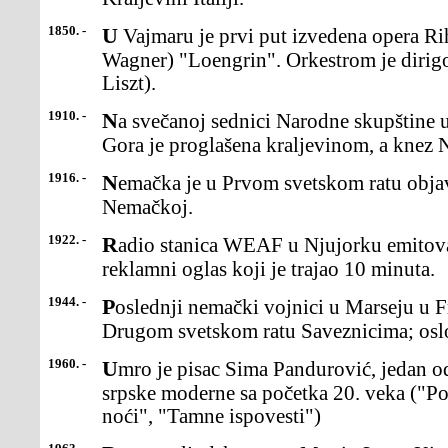
1850. -
U Vajmaru je prvi put izvedena opera Riharda Vagnera(Richard
Wagner) "Loengrin". Orkestrom je dirig
Liszt).
1910. -
Na svečanoj sednici Narodne skupštine u Cetinju,kneževina Crna
Gora je proglašena kraljevinom, a knez N
1916. -
Nemačka je u Prvom svetskom ratu objavila rat Rumuniji, aItalija
Nemačkoj.
1922. -
Radio stanica WEAF u Njujorku emitovala je, prvi put usvetu,
reklamni oglas koji je trajao 10 minuta.
1944. -
Poslednji nemački vojnici u Marseju u Francuskoj predalisu se u
Drugom svetskom ratu Saveznicima; osl
1960. -
Umro je pisac Sima Pandurović, jedan od najznačajnijih pesnika
srpske moderne sa početka 20. veka ("Po
noći", "Tamne ispovesti")