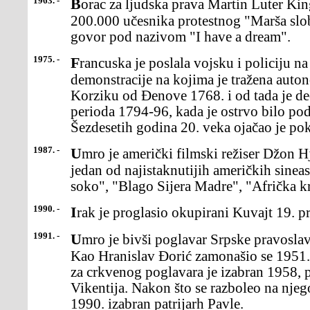
1963. -
Borac za ljudska prava Martin Luter King (Luther) održaoje pred
200.000 učesnika protestnog "Marša slo
govor pod nazivom "I have a dream".
1975. -
Francuska je poslala vojsku i policiju na Korziku dauguše
demonstracije na kojima je tražena auton
Korziku od Đenove 1768. i od tada je de
perioda 1794-96, kada je ostrvo bilo p
Šezdesetih godina 20. veka ojačao je po
1987. -
Umro je američki filmski režiser Džon Hjuston (John Huston),
jedan od najistaknutijih američkih sinea
soko", "Blago Sijera Madre", "Afrička kr
1990. -
Irak je proglasio okupirani Kuvajt 19. p
1991. -
Umro je bivši poglavar Srpske pravoslavne crkve patrijarh German.
Kao Hranislav Đorić zamonašio se 1951. 
za crkvenog poglavara je izabran 1958, p
Vikentija. Nakon što se razboleo na nje
1990. izabran patrijarh Pavle.