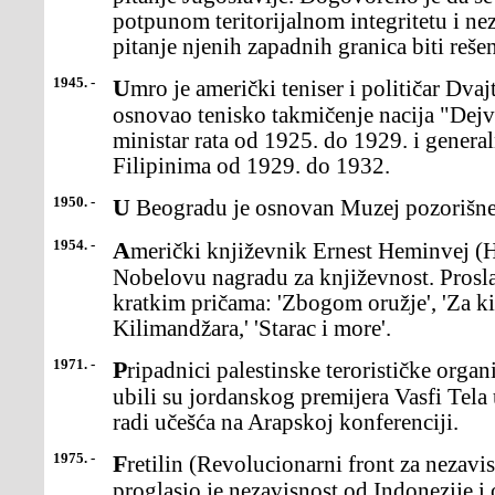
potpunom teritorijalnom integritetu i nez
pitanje njenih zapadnih granica biti rešen
1945. -
Umro je američki teniser i političar Dvajt Dejvis, koji je 1900.
osnovao tenisko takmičenje nacija "Dejvi
ministar rata od 1925. do 1929. i gener
Filipinima od 1929. do 1932.
1950. -
U Beogradu je osnovan Muzej pozorišne
1954. -
Američki književnik Ernest Heminvej (Hemingway) je dobio
Nobelovu nagradu za književnost. Prosl
kratkim pričama: 'Zbogom oružje', 'Za k
Kilimandžara,' 'Starac i more'.
1971. -
Pripadnici palestinske terorističke organizacije "Crni septembar"
ubili su jordanskog premijera Vasfi Tela
radi učešća na Arapskoj konferenciji.
1975. -
Fretilin (Revolucionarni front za nezavisnost Istočnog Timora)
proglasio je nezavisnost od Indonezije 