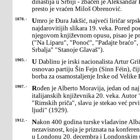
dinastija u Srbiji - zbačen je Aleksandar
presto je vraćen Miloš Obrenović.
1878. -
Umro je Đura Jakšić, najveći liričar srpskog romantizma i jedan od
najdarovitijih slikara 19. veka. Pored poe
njegovom književnom opusu, pisao je pr
("Na Liparu", "Ponoć", "Padajte braćo",
Srbalja" "Stanoje Glavaš").
1905. -
U Dablinu je irski nacionalista Artur Grifit (Arthur Griffith)
osnovao partiju Šin Fejn (Sinn Féin), čiji
borba za osamostaljenje Irske od Velike B
1907. -
Rođen je Alberto Moravija, jedan od najistaknutijih i najplodnijih
italijanskih književnika 20. veka. Autor
"Rimskih priča", slavu je stekao već p
ljudi" (1929).
1912. -
Nakon 400 godina turske vladavine Albanija je proglasila
nezavisnost, koja je priznata na konferen
u Londonu 20. decembra i Londonskim 