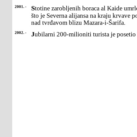
2001. -
Stotine zarobljenih boraca al Kaide umrlo je u Avganistanu nakon
što je Severna alijansa na kraju krvave 
nad tvrđavom blizu Mazara-i-Šarifa.
2002. -
Jubilarni 200-milioniti turista je poseti