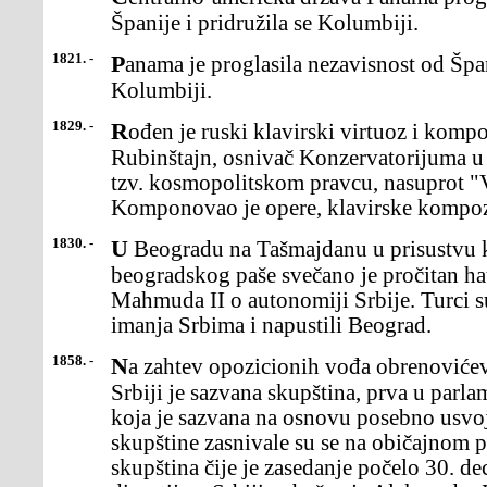
Španije i pridružila se Kolumbiji.
1821. -
Panama je proglasila nezavisnost od Španije i pridružila se
Kolumbiji.
1829. -
Rođen je ruski klavirski virtuoz i kompozitor Anton Grigorjevič
Rubinštajn, osnivač Konzervatorijuma u 
tzv. kosmopolitskom pravcu, nasuprot "V
Komponovao je opere, klavirske kompozi
1830. -
U Beogradu na Tašmajdanu u prisustvu kneza Miloša i
beogradskog paše svečano je pročitan hat
Mahmuda II o autonomiji Srbije. Turci s
imanja Srbima i napustili Beograd.
1858. -
Na zahtev opozicionih vođa obrenovićevaca i liberala u kneževini
Srbiji je sazvana skupština, prva u parlam
koja je sazvana na osnovu posebno usvo
skupštine zasnivale su se na običajnom 
skupština čije je zasedanje počelo 30. d