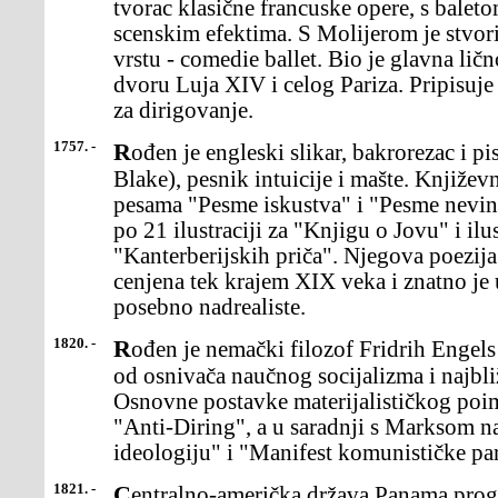
tvorac klasične francuske opere, s balet
scenskim efektima. S Molijerom je stv
vrstu - comedie ballet. Bio je glavna lič
dvoru Luja XIV i celog Pariza. Pripisuje
za dirigovanje.
1757. -
Rođen je engleski slikar, bakrorezac i pisac Vilijam Blejk (William
Blake), pesnik intuicije i mašte. Književ
pesama "Pesme iskustva" i "Pesme nevinos
po 21 ilustraciji za "Knjigu o Jovu" i il
"Kanterberijskih priča". Njegova poezija 
cenjena tek krajem XIX veka i znatno je 
posebno nadrealiste.
1820. -
Rođen je nemački filozof Fridrih Engels (Friedrich Engels), jedan
od osnivača naučnog socijalizma i najbli
Osnovne postavke materijalističkog poima
"Anti-Diring", a u saradnji s Marksom 
ideologiju" i "Manifest komunističke par
1821. -
Centralno-američka država Panama proglasila je nezavisnost od