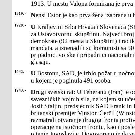
1913. U mestu Valona formirana je prva 
1919. -
Nensi Estor je kao prva žena izabrana u 
1920. -
U Kraljevini Srba Hrvata i Slovenaca (SHS) su održani prvi izbori
za Ustavotvornu skupštinu. Najveći broj 
demokrate (92 mesta u Skupštini) i radi
mandata, a iznenadili su komunisti sa 50
pripadnici vojske i pripadnici nacionaln
glasaju.
1942. -
U Bostonu, SAD, je izbio požar u noćnom klubu "Coconut Grove"
u kojem je poginula 491 osoba.
1943. -
Drugi svetski rat: U Teheranu (Iran) je održan sastanak lidera
savezničkih vojnih sila, na kojem su uče
Josif Staljin, predsjednik SAD Franklin 
britanski premijer Vinston Čerčil (Winst
razmatrali otvaranje drugog fronta prot
operacije na istočnom frontu, kao i posl
pitanje Jugoslavije. Dogovoreno je da se