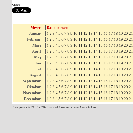
Share
Mesec
Dan u mesecu
Januar
1
2
3
4
5
6
7
8
9
10
11
12
13
14
15
16
17
18
19
20
21
Februar
1
2
3
4
5
6
7
8
9
10
11
12
13
14
15
16
17
18
19
20
21
Mart
1
2
3
4
5
6
7
8
9
10
11
12
13
14
15
16
17
18
19
20
21
April
1
2
3
4
5
6
7
8
9
10
11
12
13
14
15
16
17
18
19
20
21
Maj
1
2
3
4
5
6
7
8
9
10
11
12
13
14
15
16
17
18
19
20
21
Jun
1
2
3
4
5
6
7
8
9
10
11
12
13
14
15
16
17
18
19
20
21
Jul
1
2
3
4
5
6
7
8
9
10
11
12
13
14
15
16
17
18
19
20
21
Avgust
1
2
3
4
5
6
7
8
9
10
11
12
13
14
15
16
17
18
19
20
21
Septembar
1
2
3
4
5
6
7
8
9
10
11
12
13
14
15
16
17
18
19
20
21
Oktobar
1
2
3
4
5
6
7
8
9
10
11
12
13
14
15
16
17
18
19
20
21
Novembar
1
2
3
4
5
6
7
8
9
10
11
12
13
14
15
16
17
18
19
20
21
Decembar
1
2
3
4
5
6
7
8
9
10
11
12
13
14
15
16
17
18
19
20
21
Sva prava © 2008 - 2026 su zadržana od strane A2-Soft.Com.