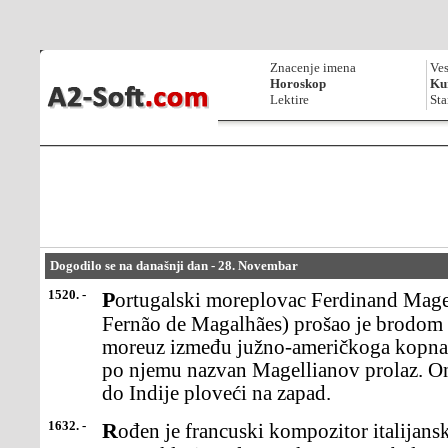
Znacenje imena
Ves
Horoskop
Kur
Lektire
Sta
Dogodilo se na današnji dan - 28. Novembar
1520. -
Portugalski moreplovac Ferdinand Magelan (Magellan, originalno
Fernão de Magalhães) prošao je brodom i
moreuz između južno-američkoga kopna 
po njemu nazvan Magellianov prolaz. On j
do Indije ploveći na zapad.
1632. -
Rođen je francuski kompozitor italijanskog porekla Žan Batist Lili,