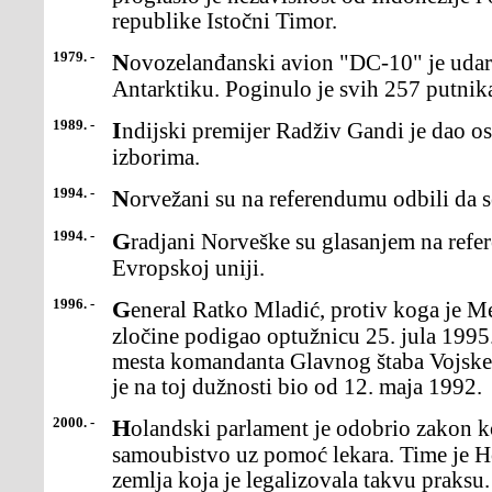
republike Istočni Timor.
1979. -
Novozelanđanski avion "DC-10" je udario u planinu Erebus na
Antarktiku. Poginulo je svih 257 putnik
1989. -
Indijski premijer Radživ Gandi je dao ostavku poslije poraza na
izborima.
1994. -
Norvežani su na referendumu odbili da s
1994. -
Gradjani Norveške su glasanjem na referendumu odbili priključenje
Evropskoj uniji.
1996. -
General Ratko Mladić, protiv koga je Međunarodni sud za ratne
zločine podigao optužnicu 25. jula 1995
mesta komandanta Glavnog štaba Vojske
je na toj dužnosti bio od 12. maja 1992.
2000. -
Holandski parlament je odobrio zakon kojim se dopušta eutanazija i
samoubistvo uz pomoć lekara. Time je Ho
zemlja koja je legalizovala takvu praksu.