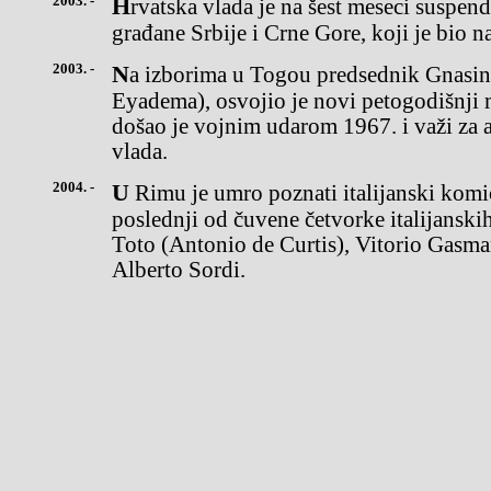
2003. -
Hrvatska vlada je na šest meseci suspendovala vizni režim za
građane Srbije i Crne Gore, koji je bio n
2003. -
Na izborima u Togou predsednik Gnasingbe Ejadema (Gnassingbe
Eyadema), osvojio je novi petogodišnji 
došao je vojnim udarom 1967. i važi za a
vlada.
2004. -
U Rimu je umro poznati italijanski komičar Nino Manfredi (84),
poslednji od čuvene četvorke italijanskih
Toto (Antonio de Curtis), Vitorio Gasma
Alberto Sordi.