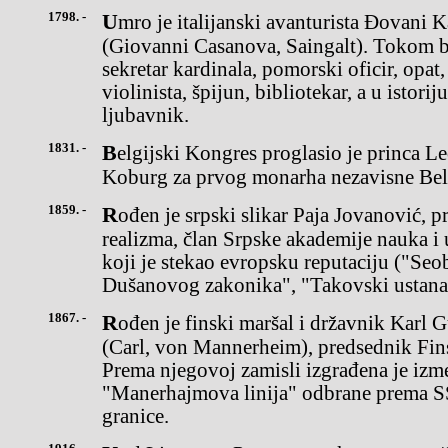
1798. -
Umro je italijanski avanturista Đovani Kazanova de Saingalt
(Giovanni Casanova, Saingalt). Tokom b
sekretar kardinala, pomorski oficir, opat,
violinista, špijun, bibliotekar, a u istor
ljubavnik.
1831. -
Belgijski Kongres proglasio je princa Leopolda iz dinastije Saks-
Koburg za prvog monarha nezavisne Bel
1859. -
Rođen je srpski slikar Paja Jovanović, predstavnik akademskog
realizma, član Srpske akademije nauka i u
koji je stekao evropsku reputaciju ("Seo
Dušanovog zakonika", "Takovski ustana
1867. -
Rođen je finski maršal i državnik Karl Gustav Emil fon Manerhajm
(Carl, von Mannerheim), predsednik Fin
Prema njegovoj zamisli izgrađena je izm
"Manerhajmova linija" odbrane prema S
granice.