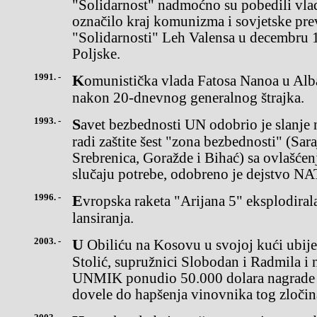
"Solidarnost" nadmoćno su pobedili vlad
označilo kraj komunizma i sovjetske prev
"Solidarnosti" Leh Valensa u decembru 
Poljske.
1991. -
Komunistička vlada Fatosa Nanoa u Albaniji podnela je ostavku
nakon 20-dnevnog generalnog štrajka.
1993. -
Savet bezbednosti UN odobrio je slanje naoružanih trupa u Bosnu
radi zaštite šest "zona bezbednosti" (Sar
Srebrenica, Goražde i Bihać) sa ovlašćen
slučaju potrebe, odobreno je dejstvo NA
1996. -
Evropska raketa "Arijana 5" eksplodirala je 40 sekundi posle
lansiranja.
2003. -
U Obiliću na Kosovu u svojoj kući ubijena su tri člana porodice
Stolić, supružnici Slobodan i Radmila i 
UNMIK ponudio 50.000 dolara nagrade z
dovele do hapšenja vinovnika tog zločin