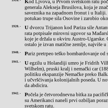
1916. -
Kod Ljvova, u Prvom svetskom ratu počela je ofanziva ruskog
generala Alekseja Brusilova, koja je zna
saveznika na zapadnom fronut i u Italiji.
potukao trupe sila Osovine i zarobio ok
1920. -
U dvorcu Trijanon kod Pariza sile Antante su posle Prvog svetskog
rata potpisale mirovni ugovor sa Mađarsk
koje je držala u okviru Austro-Ugarske.
ostalo je izvan matične zemlje, najviše u
1940. -
Pariz pretrpeo teško bombardovanje od s
1941. -
U egzilu u Holandiji umro je Fridrih Vilhelm II (Friedrich
Wilhelm), pruski kralj i nemački car (1
politiku ekspanzije Nemačke preko Balkan
i učvršćivanja kolonijalnih poseda. U n
da abdicira.
1942. -
Počela je četvorodnevna bitka za pacifička ostrva Midvej, u kojoj
su Amerikanci naneli prvi ozbiljan por
svetskom ratu.