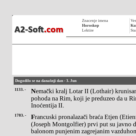
Znacenje imena
Ves
Horoskop
Kur
Lektire
Sta
Dogodilo se na današnji dan - 3. Jun
1133. -
Nemački kralj Lotar II (Lothair) krunisan je za rimskog cara tokom
pohoda na Rim, koji je preduzeo da u R
Inoćentija II.
1783. -
Francuski pronalazači braća Etjen (Etienne) i Žozef Mongolfje
(Joseph Montgolfier) prvi put su javno d
balonom punjenim zagrejanim vazduho