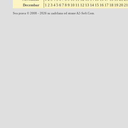
Decembar
1
2
3
4
5
6
7
8
9
10
11
12
13
14
15
16
17
18
19
20
21
Sva prava © 2008 - 2026 su zadržana od strane A2-Soft.Com.