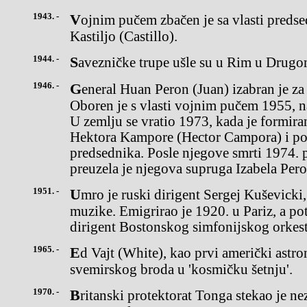
1943. -
Vojnim pučem zbačen je sa vlasti predsednik Argentine Ramon
Kastiljo (Castillo).
1944. -
Savezničke trupe ušle su u Rim u Drugo
1946. -
General Huan Peron (Juan) izabran je za predsednika Argentine.
Oboren je s vlasti vojnim pučem 1955, na
U zemlju se vratio 1973, kada je formira
Hektora Kampore (Hector Campora) i po
predsednika. Posle njegove smrti 1974. 
preuzela je njegova supruga Izabela Pero
1951. -
Umro je ruski dirigent Sergej Kuševicki, neumorni propagator nove
muzike. Emigrirao je 1920. u Pariz, a p
dirigent Bostonskog simfonijskog orkest
1965. -
Ed Vajt (White), kao prvi američki astronaut, po prvi put izašao van
svemirskog broda u 'kosmičku šetnju'.
1970. -
Britanski protektorat Tonga stekao je nezavisnost u okviru