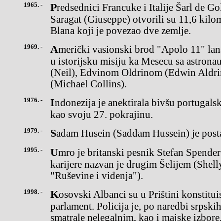
1965. -
Predsednici Francuke i Italije Šarl de Gol (Charles, Gaulle) i Đuzepe
Saragat (Giuseppe) otvorili su 11,6 kil
Blana koji je povezao dve zemlje.
1969. -
Američki vasionski brod "Apolo 11" lansiran je iz Kejp Kanaverala
u istorijsku misiju ka Mesecu sa astro
(Neil), Edvinom Oldrinom (Edwin Aldr
(Michael Collins).
1976. -
Indonezija je anektirala bivšu portugalsku koloniju Istočni Timor
kao svoju 27. pokrajinu.
1979. -
Sadam Husein (Saddam Hussein) je post
1995. -
Umro je britanski pesnik Stefan Spender (Stephen). Na početku
karijere nazvan je drugim Šelijem (Shel
"Ruševine i viđenja").
1998. -
Kosovski Albanci su u Prištini konstituisali paralelni kosovski
parlament. Policija je, po naredbi srpskih
smatrale nelegalnim, kao i majske izbore,