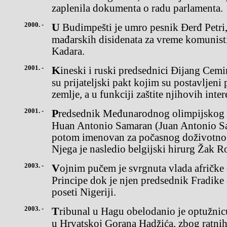
zaplenila dokumenta o radu parlamenta.
2000. -
U Budimpešti je umro pesnik Đerđ Petri, jedan od najpoznatijih
mađarskih disidenata za vreme komunist
Kadara.
2001. -
Kineski i ruski predsednici Đijang Cemin i Vladimir Putin potpisali
su prijateljski pakt kojim su postavljeni 
zemlje, a u funkciji zaštite njihovih inter
2001. -
Predsednik Međunarodnog olimpijskog komiteta (MOK) od 1980.
Huan Antonio Samaran (Juan Antonio Sa
potom imenovan za počasnog doživotn
Njega je nasledio belgijski hirurg Žak 
2003. -
Vojnim pučem je svrgnuta vlada afričke ostrvske države Sao Tome i
Principe dok je njen predsednik Fradike
poseti Nigeriji.
2003. -
Tribunal u Hagu obelodanio je optužnicu protiv bivšeg lidera Srba
u Hrvatskoj Gorana Hadžića, zbog ratnih