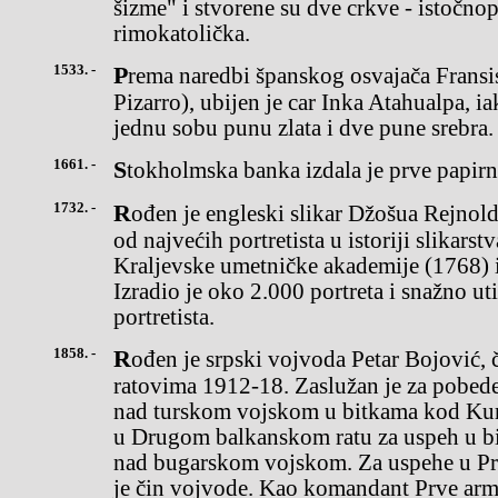
šizme" i stvorene su dve crkve - istočno
rimokatolička.
1533. -
Prema naredbi španskog osvajača Fransiska Pizara (Francisco
Pizarro), ubijen je car Inka Atahualpa, ia
jednu sobu punu zlata i dve pune srebra.
1661. -
Stokholmska banka izdala je prve papir
1732. -
Rođen je engleski slikar Džošua Rejnolds (Joshua Reynolds), jedan
od najvećih portretista u istoriji slikarst
Kraljevske umetničke akademije (1768) i
Izradio je oko 2.000 portreta i snažno ut
portretista.
1858. -
Rođen je srpski vojvoda Petar Bojović, čuveni vojskovođa u
ratovima 1912-18. Zaslužan je za pobed
nad turskom vojskom u bitkama kod Kum
u Drugom balkanskom ratu za uspeh u bi
nad bugarskom vojskom. Za uspehe u P
je čin vojvode. Kao komandant Prve arm