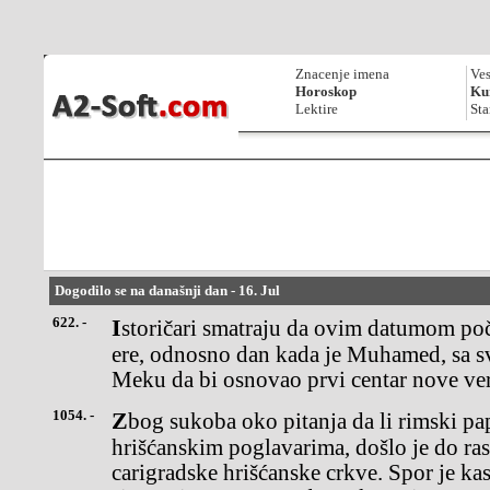
Znacenje imena
Ves
Horoskop
Kur
Lektire
Sta
Dogodilo se na današnji dan - 16. Jul
622. -
Istoričari smatraju da ovim datumom počinje prva godina islamske
ere, odnosno dan kada je Muhamed, sa sv
Meku da bi osnovao prvi centar nove ve
1054. -
Zbog sukoba oko pitanja da li rimski papa ima primat među
hrišćanskim poglavarima, došlo je do ra
carigradske hrišćanske crkve. Spor je ka