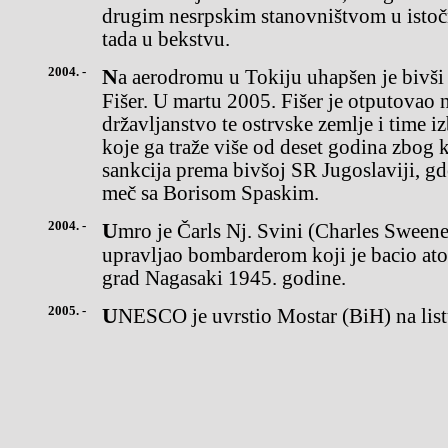
drugim nesrpskim stanovništvom u istočn
tada u bekstvu.
2004. -
Na aerodromu u Tokiju uhapšen je bivši svetski prvak u šahu Bobi
Fišer. U martu 2005. Fišer je otputovao 
državljanstvo te ostrvske zemlje i time 
koje ga traže više od deset godina zbog
sankcija prema bivšoj SR Jugoslaviji, gd
meč sa Borisom Spaskim.
2004. -
Umro je Čarls Nj. Svini (Charles Sweeney), američki pilot koji je
upravljao bombarderom koji je bacio a
grad Nagasaki 1945. godine.
2005. -
UNESCO je uvrstio Mostar (BiH) na list