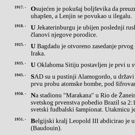
1917. -
Osujećen je pokušaj boljševika da preuzmu vlast u Rusiji, Trocki je
uhapšen, a Lenjin se povukao u ilegalu.
1918. -
U Jekaterinburgu je ubijen poslednji ruski car Nikola II Romanov i
članovi njegove porodice.
1925. -
U Bagdadu je otvoreno zasedanje prvog izabranog parlamenta
Iraka.
1935. -
U Oklahoma Sitiju postavljen je prvi u 
1945. -
SAD su u pustinji Alamogordo, u državi Novi Meksiko, izvršile
prvu probu atomske bombe, pod šifrovan
1950. -
Na stadionu "Marakana" u Rio de Žaneiru, Urugvaj je u finalu
svetskog prvenstva pobedio Brazil sa 2:1
svetski fudbalski šampionat. Utakmicu je
1951. -
Belgijski kralj Leopold III abdicirao je u korist sina Boduena
(Baudouin).