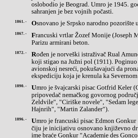
oslobodio je Beograd. Umro je 1945. go
sahranjen je bez vojnih počasti.
1861. -
Osnovano je Srpsko narodno pozorište
1867. -
Francuski vrtlar Žozef Monije (Joseph Monier) patentirao je u
Parizu armirani beton.
1872. -
Rođen je norveški istraživač Rual Amundsen (Roald), prvi čovek
koji stigao na Južni pol (1911). Poginuo
avionskoj nesreći, pokušavajući da prona
ekspediciju koja je krenula ka Severnom
1890. -
Umro je švajcarski pisac Gotfrid Keler (Gottfried Keller), najveći
pripovedač nemačkog govornog područja 
Zeldvile", "Ciriške novele", "Sedam leg
Hajnrih", "Martin Zalander").
1896. -
Umro je francuski pisac Edmon Gonkur (Edmond Goncourt), na
čiju je inicijativu osnovano književno d
ime braće Gonkur "Academie des Goncou