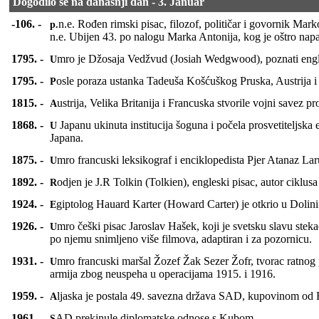
Dogodilo se na današnji dan - 3. Januar
-106. -
p.n.e. Rođen rimski pisac, filozof, političar i govornik Marko Tulije Ciceron. Zaslužan za prenošenje i popularizaciju grčke kulture i najznačajniji predstavnik eklekticizma u filozofiji poslednjeg veka
n.e. Ubijen 43. po nalogu Marka Antonija, kog je oštro nap
1795. -
Umro je Džosaja Vedžvud (Josiah Wedgwood), poznati engl
1795. -
Posle poraza ustanka Tadeuša Košćuškog Pruska, Austrija i R
1815. -
Austrija, Velika Britanija i Francuska stvorile vojni savez pr
1868. -
U Japanu ukinuta institucija šoguna i počela prosvetiteljska era dinastije Meidži. Car Mucuhito uspostavio centralnu carsku vlast, sproveo reforme po evropskom uzoru i otvorio put brzom razvoju
Japana.
1875. -
Umro francuski leksikograf i enciklopedista Pjer Atanaz L
1892. -
Rodjen je J.R Tolkin (Tolkien), engleski pisac, autor cikl
1924. -
Egiptolog Hauard Karter (Howard Carter) je otkrio u Dolin
1926. -
Umro češki pisac Jaroslav Hašek, koji je svetsku slavu stekao nedovršenim humorističko-satiričnim romanom "Doživljaji dobrog vojnika Švejka u svetskom ratu". Roman preveden na mnoge jezike,
po njemu snimljeno više filmova, adaptiran i za pozornicu.
1931. -
Umro francuski maršal Žozef Žak Sezer Žofr, tvorac ratnog plana Francuske u I svetskom ratu i pobednik bitke na Marni 1914. Krajem 1916. smenjen sa položaja glavnokomandujućeg francuskih
armija zbog neuspeha u operacijama 1915. i 1916.
1959. -
Aljaska je postala 49. savezna država SAD, kupovinom od 
1961. -
SAD prekinule diplomatske odnose s Kubom.