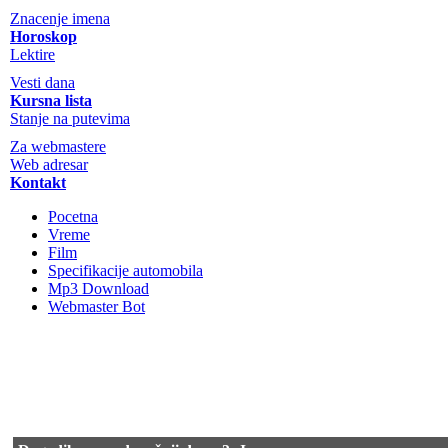
Znacenje imena
Horoskop
Lektire
Vesti dana
Kursna lista
Stanje na putevima
Za webmastere
Web adresar
Kontakt
Pocetna
Vreme
Film
Specifikacije automobila
Mp3 Download
Webmaster Bot