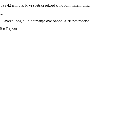
ova i 42 minuta. Prvi svetski rekord u novom milenijumu.
eu.
Uga Čaveza, poginule najmanje dve osobe, a 78 povređeno.
i u Egiptu.