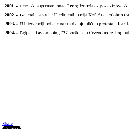
2001. -
Letonski supermaratonac Georg Jermolajev postavio svetski
2002. -
Generalni sekretar Ujedinjenih nacija Kofi Anan odobrio o
2003. -
U intervenciji policije na smirivanju uličnih protesta u 
2004. -
Egipatski avion boing 737 srušio se u Crveno more. Poginu
Share