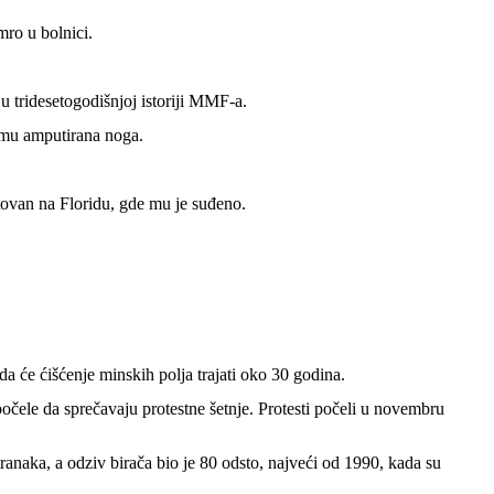
mro u bolnici.
 u tridesetogodišnjoj istoriji MMF-a.
a mu amputirana noga.
ovan na Floridu, gde mu je suđeno.
 da će ćišćenje minskih polja trajati oko 30 godina.