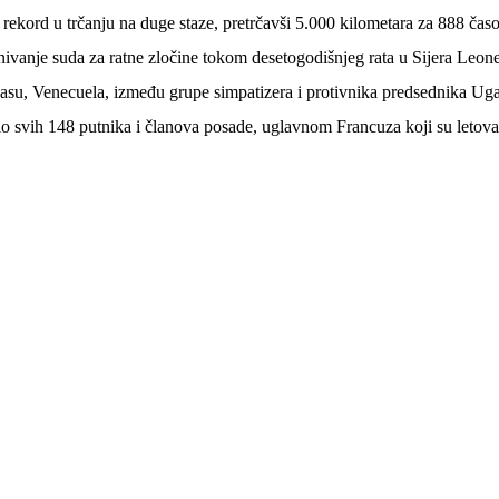
 rekord u trčanju na duge staze, pretrčavši 5.000 kilometara za 888 čas
snivanje suda za ratne zločine tokom desetogodišnjeg rata u Sijera Leon
Karakasu, Venecuela, između grupe simpatizera i protivnika predsednika 
lo svih 148 putnika i članova posade, uglavnom Francuza koji su letoval