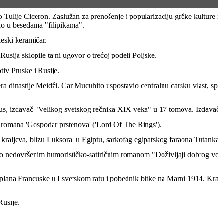
ao u besedama "filipikama".
eski keramičar.
usija sklopile tajni ugovor o trećoj podeli Poljske.
otiv Pruske i Rusije.
arus, izdavač "Velikog svetskog rečnika XIX veka" u 17 tomova. Izdavač
usa romana 'Gospodar prstenova' ('Lord Of The Rings').
i kraljeva, blizu Luksora, u Egiptu, sarkofag egipatskog faraona Tutan
Rusije.