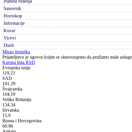
Planeta rođenja
Sanovnik
Horoskop
Informacije
Kuvar
Vicevi
Dueli
Misao trenutka
Prijateljstvo je ugovor kojim se obavezujemo da pružamo male usluge
Kursna lista RSD
Evropska unija
119.23
SAD
101.29
Švajcarska
104.19
Velika Britanija
134.34
Hrvatska
15.9
Bosna i Hercegovina
60.96
Anketa