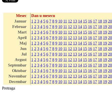
Mesec
Dan u mesecu
Januar
1
2
3
4
5
6
7
8
9
10
11
12
13
14
15
16
17
18
19
20
Februar
1
2
3
4
5
6
7
8
9
10
11
12
13
14
15
16
17
18
19
20
Mart
1
2
3
4
5
6
7
8
9
10
11
12
13
14
15
16
17
18
19
20
April
1
2
3
4
5
6
7
8
9
10
11
12
13
14
15
16
17
18
19
20
Maj
1
2
3
4
5
6
7
8
9
10
11
12
13
14
15
16
17
18
19
20
Jun
1
2
3
4
5
6
7
8
9
10
11
12
13
14
15
16
17
18
19
20
Jul
1
2
3
4
5
6
7
8
9
10
11
12
13
14
15
16
17
18
19
20
Avgust
1
2
3
4
5
6
7
8
9
10
11
12
13
14
15
16
17
18
19
20
Septembar
1
2
3
4
5
6
7
8
9
10
11
12
13
14
15
16
17
18
19
20
Oktobar
1
2
3
4
5
6
7
8
9
10
11
12
13
14
15
16
17
18
19
20
Novembar
1
2
3
4
5
6
7
8
9
10
11
12
13
14
15
16
17
18
19
20
Decembar
1
2
3
4
5
6
7
8
9
10
11
12
13
14
15
16
17
18
19
20
Pretraga