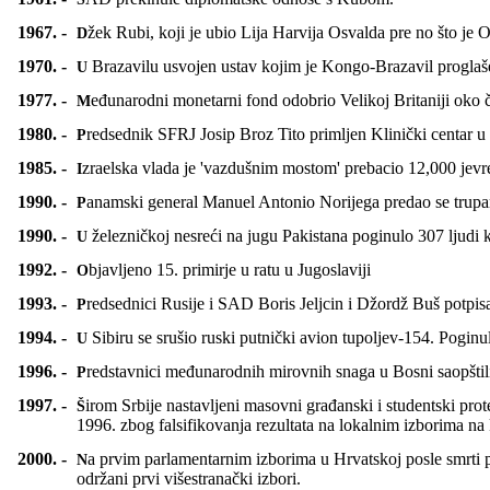
1967. -
Džek Rubi, koji je ubio Lija Harvija Osvalda pre no što j
1970. -
U Brazavilu usvojen ustav kojim je Kongo-Brazavil pro
1977. -
Međunarodni monetarni fond odobrio Velikoj Britaniji oko č
1980. -
Predsednik SFRJ Josip Broz Tito primljen Klinički centar u
1985. -
Izraelska vlada je 'vazdušnim mostom' prebacio 12,000 jevrej
1990. -
Panamski general Manuel Antonio Norijega predao se trup
1990. -
U železničkoj nesreći na jugu Pakistana poginulo 307 ljudi k
1992. -
Objavljeno 15. primirje u ratu u Jugoslaviji
1993. -
Predsednici Rusije i SAD Boris Jeljcin i Džordž Buš potpi
1994. -
U Sibiru se srušio ruski putnički avion tupoljev-154. Pogin
1996. -
Predstavnici međunarodnih mirovnih snaga u Bosni saopštili d
1997. -
Širom Srbije nastavljeni masovni građanski i studentski protesti, uprkos jakim policijskim snagama koje su od 26. decembra 1996. počele da sprečavaju protestne šetnje. Protesti počeli u novembru
1996. zbog falsifikovanja rezultata na lokalnim izborima na
2000. -
Na prvim parlamentarnim izborima u Hrvatskoj posle smrti predsednika Franje Tuđmana ubedljivo pobedila koalicija opozicionih stranaka, a odziv birača bio je 80 odsto, najveći od 1990, kada su
održani prvi višestranački izbori.