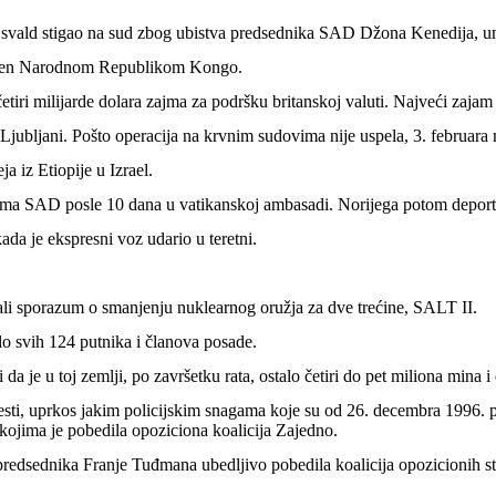
e Osvald stigao na sud zbog ubistva predsednika SAD Džona Kenedija, u
glašen Narodnom Republikom Kongo.
etiri milijarde dolara zajma za podršku britanskoj valuti. Najveći zajam
 Ljubljani. Pošto operacija na krvnim sudovima nije uspela, 3. februar
a iz Etiopije u Izrael.
ama SAD posle 10 dana u vatikanskoj ambasadi. Norijega potom deport
ada je ekspresni voz udario u teretni.
sali sporazum o smanjenju nuklearnog oružja za dve trećine, SALT II.
ulo svih 124 putnika i članova posade.
a je u toj zemlji, po završetku rata, ostalo četiri do pet miliona mina i
 kojima je pobedila opoziciona koalicija Zajedno.