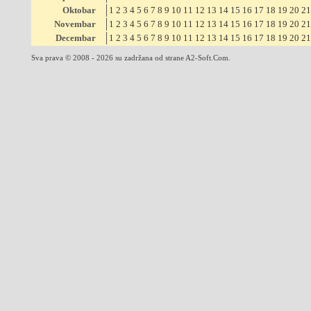
Oktobar
1
2
3
4
5
6
7
8
9
10
11
12
13
14
15
16
17
18
19
20
21
Novembar
1
2
3
4
5
6
7
8
9
10
11
12
13
14
15
16
17
18
19
20
21
Decembar
1
2
3
4
5
6
7
8
9
10
11
12
13
14
15
16
17
18
19
20
21
Sva prava © 2008 - 2026 su zadržana od strane A2-Soft.Com.