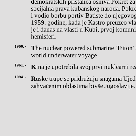
demokratskih pristalica osniva Pokret za 
socijalna prava kubanskog naroda. Pokre
i vodio borbu portiv Batiste do njegovog
1959. godine, kada je Kastro preuzeo vlast
je i danas na vlasti u Kubi, prvoj komun
hemisferi.
1960. -
The nuclear powered submarine 'Triton' set off on its round the
world underwater voyage
1961. -
Kina je upotrebila svoj prvi nuklearni re
1994. -
Ruske trupe se pridružuju snagama Ujedinjenih nacija u ratom
zahvaćenim oblastima bivše Jugoslavije.