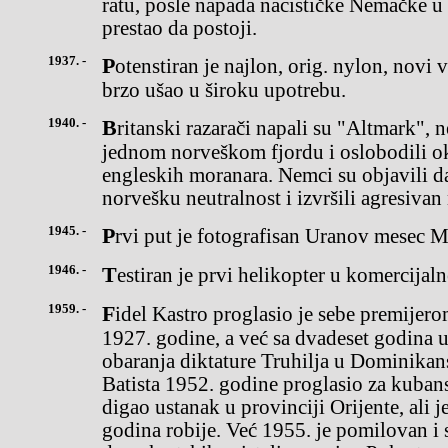
ratu, posle napada nacističke Nemačke u 
prestao da postoji.
1937. -
Potenstiran je najlon, orig. nylon, novi veštački materijal koji je
brzo ušao u široku upotrebu.
1940. -
Britanski razarači napali su "Altmark", nemački ratni brod, u
jednom norveškom fjordu i oslobodili o
engleskih moranara. Nemci su objavili d
norvešku neutralnost i izvršili agresiva
1945. -
Prvi put je fotografisan Uranov mesec M
1946. -
Testiran je prvi helikopter u komercijaln
1959. -
Fidel Kastro proglasio je sebe premijerom Kube. Kastro je rođen
1927. godine, a već sa dvadeset godina 
obaranja diktature Truhilja u Dominikan
Batista 1952. godine proglasio za kubans
digao ustanak u provinciji Orijente, ali 
godina robije. Već 1955. je pomilovan i