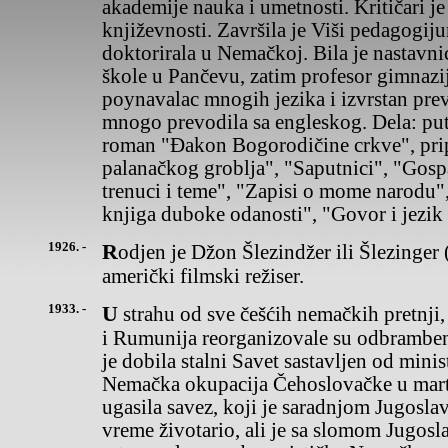
akademije nauka i umetnosti. Kritičari j
književnosti. Završila je Viši pedagogij
doktorirala u Nemačkoj. Bila je nastavni
škole u Pančevu, zatim profesor gimnazij
poynavalac mnogih jezika i izvrstan prev
mnogo prevodila sa engleskog. Dela: pu
roman "Đakon Bogorodičine crkve", pri
palanačkog groblja", "Saputnici", "Gospa
trenuci i teme", "Zapisi o mome narodu",
knjiga duboke odanosti", "Govor i jezik 
1926. -
Rodjen je Džon Šlezindžer ili Šlezinger (John Schlesinger),
američki filmski režiser.
1933. -
U strahu od sve češćih nemačkih pretnji, Jugoslavija, Čehoslovačka
i Rumunija reorganizovale su odbramben
je dobila stalni Savet sastavljen od minis
Nemačka okupacija Čehoslovačke u mart
ugasila savez, koji je saradnjom Jugosla
vreme životario, ali je sa slomom Jugos