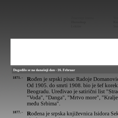
Znacenje imena
Ves
Horoskop
Kur
Lektire
Sta
Dogodilo se na današnji dan - 16. Februar
1871. -
Rođen je srpski pisac Radoje Domanović, najveći srpski satiričar,
Od 1905. do smrti 1908. bio je šef korek
Beogradu. Uređivao je satirični list "Stra
"Vođa", "Danga", "Mrtvo more", "Kralje
među Srbima".
1877. -
Rođena je srpska književnica Isidora Sekulić, član Srpske